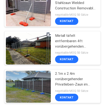
Stahlzaun Welded
Construction Removable
67
Australien-Standard-
negotiable MOQ:50 Sätze
75x75mm täfelt
Vorübergehendes
KONTAKT
Stahlfechten
Metall täfelt
entfernbaren 4ft
vorübergehenden
fechtenden Stahlbau
negotiable MOQ:50 Sätze
KONTAKT
31
vorübergehendes
2.1m x 2.4m
vorübergehender
Standortfechten
Privatleben-Zaun im
Freien Standard Australia
negotiable MOQ:50 Sätze
Panels für Baustelle
KONTAKT