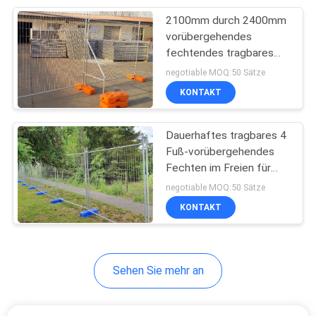
2100mm durch 2400mm
32
vorübergehendes
Vorübergehendes
fechtendes tragbares
geschweißtes
negotiable MOQ:50 Sätze
Sicherheits-Fechten
Stahlmetall im Freien
KONTAKT
Dauerhaftes tragbares 4
Fuß-vorübergehendes
Fechten im Freien für
33
Baustellen
negotiable MOQ:50 Sätze
Schmiedeeiserner
KONTAKT
Zaun
Sehen Sie mehr an