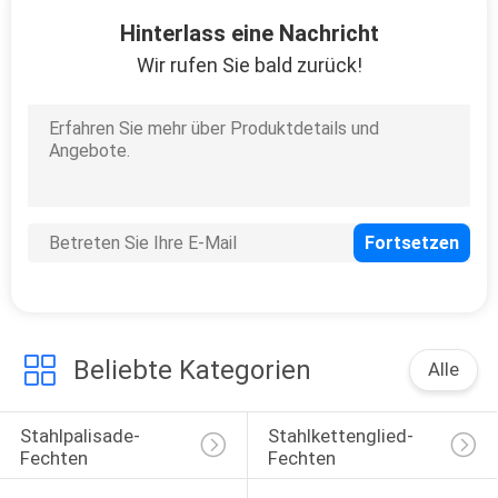
82
Hinterlass eine Nachricht
Hochleistungsvieh-
Wir rufen Sie bald zurück!
Platte
37
Viehbestand-
Handhabungsgeräte
Beliebte Kategorien
Alle
Stahlpalisade-
Stahlkettenglied-
Fechten
Fechten
58