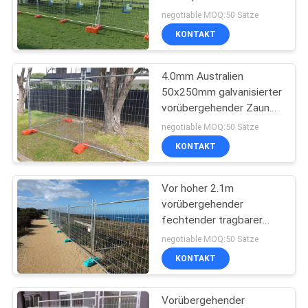
Metallstahlschweißens-
negotiable MOQ:50 Sätze
1.5m tragbare Platten
KONTAKT
72
geschweißtes
4.0mm Australien
50x250mm galvanisierter
Maschendrahtfechten
vorübergehender Zaun
Panels For Construction
negotiable MOQ:50 Sätze
KONTAKT
Vor hoher 2.1m
40
vorübergehender
Antiaufstiegs-
fechtender tragbarer
geschweißter Stahldraht
negotiable MOQ:50 Sätze
Fechten
HDG mit Klammern
KONTAKT
Vorübergehender