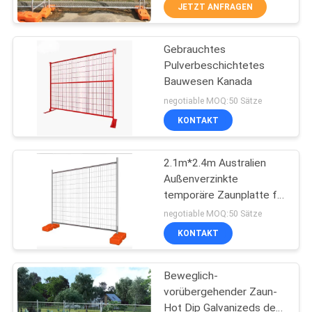
JETZT ANFRAGEN
TRETEN
Gebrauchtes
SIE
68
Pulverbeschichtetes
MIT
Bauwesen Kanada
Stahlröhrenfechten
UNS
negotiable MOQ:50 Sätze
IN
KONTAKT
VERBINDUNG
2.1m*2.4m Australien
Außenverzinkte
FORDERN
temporäre Zaunplatte für
30
den Bau
SIE
negotiable MOQ:50 Sätze
KONTAKT
EIN
Turm-Fechten
ZITAT
Beweglich-
vorübergehender Zaun-
NACHRICHTEN
Hot Dip Galvanizeds des