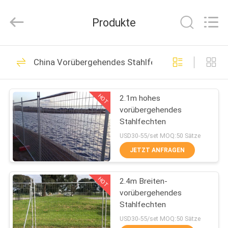
Fournisseur.
Copyright
©
Produkte
2021
-
2025
steel-
securityfence.com.
HAUS
74
All
Rights
China Vorübergehendes Stahlfechten
Reserved.
Stahlpalisade-
Developed
by
PRODUKTE
ECER
Fechten
HOT
2.1m hohes
vorübergehendes
ÜBER
Stahlfechten
UNS
USD30-55/set MOQ:50 Sätze
JETZT ANFRAGEN
68
FABRIK-
Stahlkettenglied-
HOT
2.4m Breiten-
AUSFLUG
vorübergehendes
Fechten
Stahlfechten
QUALITÄTSKONTROLLE
USD30-55/set MOQ:50 Sätze