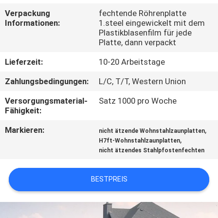
Verpackung
fechtende Röhrenplatte
TRETEN
Informationen:
1.steel eingewickelt mit dem
Plastikblasenfilm für jede
SIE
Platte, dann verpackt
MIT
Lieferzeit:
10-20 Arbeitstage
UNS
Zahlungsbedingungen:
L/C, T/T, Western Union
IN
Versorgungsmaterial-
Satz 1000 pro Woche
VERBINDUNG
Fähigkeit:
Markieren:
,
nicht ätzende Wohnstahlzaunplatten
FORDERN
,
H7ft-Wohnstahlzaunplatten
SIE
nicht ätzendes Stahlpfostenfechten
EIN
BESTPREIS
ZITAT
NACHRICHTEN