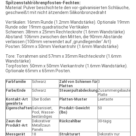
Spitzenstahlröhrenpfosten-Fechten
:
Material: Pulver beschichtete den vor-galvanisierten Schläuche,
geschweißt mit nicht ätzendem Silikonbronzedraht
Vertikalen: 16mm Runde (1.2mm Wandstärke). Optionale 19mm
Runde oder 19mm quadratische Vertikalen
Schienen: 38mm x 25mm Rechteckrohr (1.6mm Wandstärke)
Abstand: 106mm zwischen den Mitten, die 90mm Abstände
verlassen (100mm verwendet auf ‚grundlegender‘ Art)
Posten: 50mm x 50mm Vierkantrohr (1.6mm Wandstärke)
Tore: Torrahmen sind 57mm x 35mm Rechteckrohr (1.6mm
Wandstärke)
Torpfosten: 50mm x 50mm Vierkantrohr (1.6mm Wandstärke).
Optionale 65mm x 65mm Posten.
Farbfamilie
Schwarz
Zahl von Schienen für
3
Platten
Farbe/Ende
Schwarz
Steuerpultabdeckung
Zusammengebaute
Platte
Kontakt-Art
Über Boden
Platten-Muster
Leertaste
gewährte
Eigenschaften
Galvanisiert,
Produkt-Gewicht
50
Pool, Wasser-
(lbs)
beständiges
Zaun der
Dekorativer
Rückzahlbar
30-tägig
Produkt-Art
Metallzaun
Panels
Messgerät
18
Strukturart
Dekorativ nur