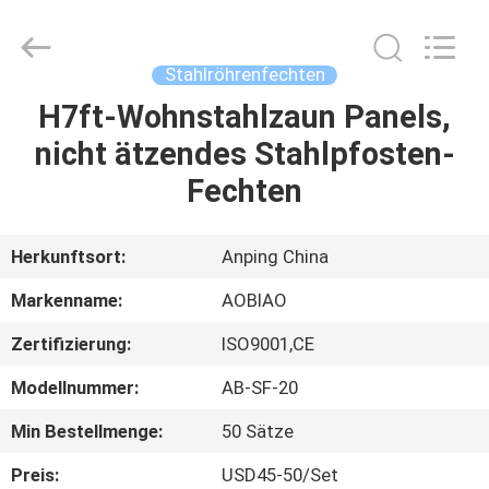
Spitzenröhrenfechten
Fournisseur.
Copyright
©
2021
Stahlröhrenfechten
-
2025
steel-
H7ft-Wohnstahlzaun Panels,
HAUS
securityfence.com.
All
nicht ätzendes Stahlpfosten-
Rights
Reserved.
Developed
PRODUKTE
Fechten
by
ECER
ÜBER
Herkunftsort:
Anping China
UNS
Markenname:
AOBIAO
Zertifizierung:
ISO9001,CE
FABRIK-
Modellnummer:
AB-SF-20
AUSFLUG
Min Bestellmenge:
50 Sätze
QUALITÄTSKONTROLLE
Preis:
USD45-50/Set