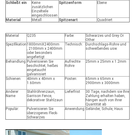
Schließt ein
Keine
Spitzenform
Ebene
zusätzlichen
Einzelteile
eingeschlossen
Material
Metall
Spitzenart
Quadriert
Material
Q235
Farbe:
Schwarzes und Grey Or
Other
Spezifikation
1800mmX2400mm
Technisch:
Durchschlags-Rohre und
, 2100mm x 2400mm
schweißendes usw.
oder besonders
angefertigt
Behandlung:
Pulverisieren Sie
Aufrechte
25mm x 25mm x 1.2mm
beschichtet, heißes
Rohre
eingetaucht
galvanisiert
Schienen:
40mm x 40mm x
Posten:
65mm x 65mm x
1.60mm
2900mm x 3000mm
Anderer
Stahlröhrenzaun,
Lieferfrist
30 Tage, nachdem sie Ihre
Name
Garrison Fence,
Zahlung erhalten haben,
dekorativer Stahlzaun
hängen auch von Ihrer
Quantität ab
Populär:
Pulverisieren Sie
Anwendung:
Geländer, Schule, Haus
überzogenes Fleck-
Schwarzes