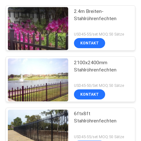
2.4m Breiten-
Stahlröhrenfechten
USD45-55/set MOQ:50 Sätze
KONTAKT
2100x2400mm
Stahlröhrenfechten
USD45-50/Set MOQ:50 Sätze
KONTAKT
6ftx8ft
Stahlröhrenfechten
USD45-55/set MOQ:50 Sätze