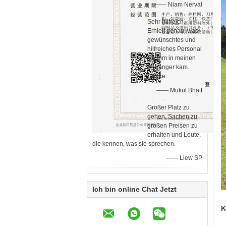
—— Niam Nerval
Sehr hilfreich.
Erhielt genau, was
gewünschtes und
hilfreiches Personal
ich ihm in meinen
Anhänger kam.
Danke.
—— Mukul Bhatt
Großer Platz zu
gehen, Sachen zu
großen Preisen zu
erhalten und Leute,
die kennen, was sie sprechen.
—— Liew SP
Ich bin online Chat Jetzt
K