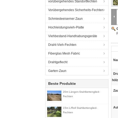
vorübergehendes Standortfechten
Vorübergehendes Sicherheits-Fechten
Schmiedeeiserner Zaun
Hochleistungsvieh-Platte
G
Viehbestand-Handhabungsgeräte
Draht-Vieh-Fechten
Fiberglas Mesh Fabric
Na
Drahtgeflecht
Garten-Zaun
Dr
hölz
Beste Produkte
Za
20m Längen-Stahlkettenglied-
Fechten
Au
15m L/Roll Stahlkettenglied-
Fechten