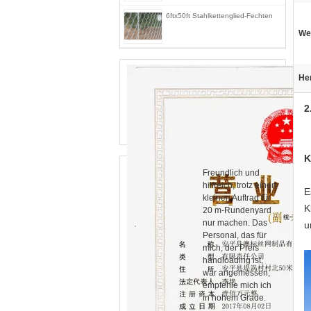
6ftx50ft Stahlkettenglied-Fechten
We
He
2
K
Freundlich und
hilfreich, trotz einen
E
kleinen Auftrag für
K
20 m-Rundenyard
nur machen. Das
u
Personal, das für
mich, der Preis
handloading ist,
war angemessen,
empfehle mich ich
in hohem Grade.