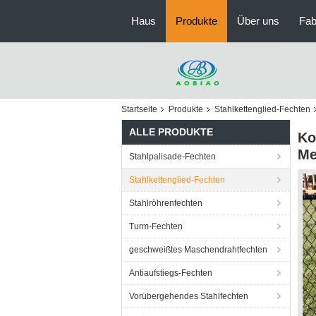
Haus
Produkte
Über uns
Fab
Startseite
Produkte
Stahlkettenglied-Fechten
ALLE PRODUKTE
Ko
Me
Stahlpalisade-Fechten
Stahlkettenglied-Fechten
Stahlröhrenfechten
Turm-Fechten
geschweißtes Maschendrahtfechten
Antiaufstiegs-Fechten
Vorübergehendes Stahlfechten