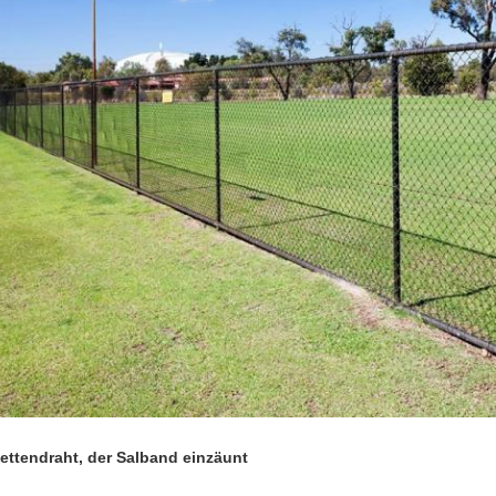
ettendraht, der Salband einzäunt