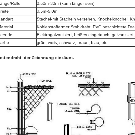
änge/Rolle
0.50m-30m (kann länger sein)
reite
0.5m-5.0m
andart
Stachel-mit Stacheln versehen, Knöchelknöchel, K
aterial
Kohlenstoffarmer Stahldraht, PVC beschichtete Drah
eendet
Elektrogalvanisiert, heißes eingetaucht galvanisier
arbe
grün, weiß, schwarz, braun, blau, etc.
ettendraht, der Zeichnung einzäunt: