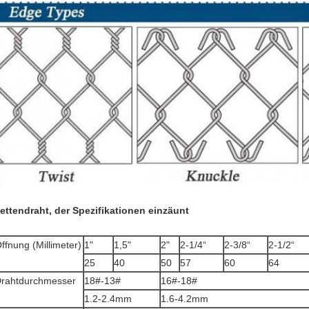
ettendraht, der Spezifikationen einzäunt
ffnung (Millimeter)
1"
1,5"
2"
2-1/4“
2-3/8“
2-1/2“
25
40
50
57
60
64
rahtdurchmesser
18#-13#
16#-18#
1.2-2.4mm
1.6-4.2mm