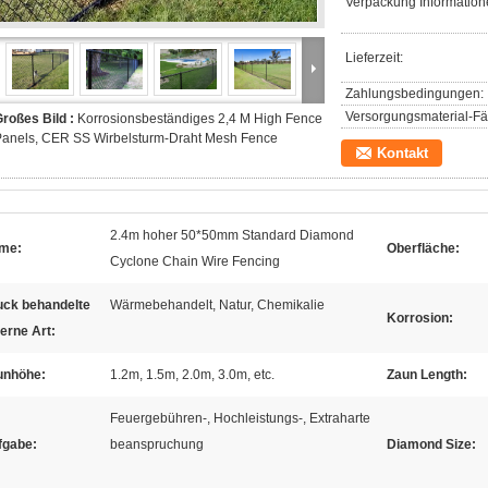
Verpackung Information
Lieferzeit:
Zahlungsbedingungen:
Versorgungsmaterial-Fäh
roßes Bild :
Korrosionsbeständiges 2,4 M High Fence
Panels, CER SS Wirbelsturm-Draht Mesh Fence
Kontakt
2.4m hoher 50*50mm Standard Diamond
me:
Oberfläche:
Cyclone Chain Wire Fencing
uck behandelte
Wärmebehandelt, Natur, Chemikalie
Korrosion:
erne Art:
unhöhe:
1.2m, 1.5m, 2.0m, 3.0m, etc.
Zaun Length:
Feuergebühren-, Hochleistungs-, Extraharte
fgabe:
beanspruchung
Diamond Size: