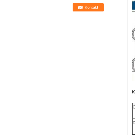
K
Ö
D