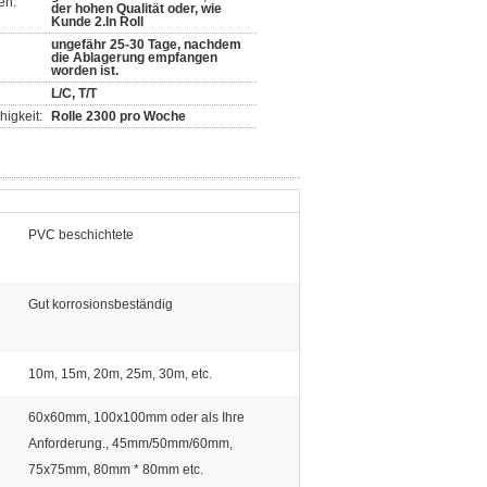
en:
der hohen Qualität oder, wie
Kunde 2.In Roll
ungefähr 25-30 Tage, nachdem
die Ablagerung empfangen
worden ist.
L/C, T/T
igkeit:
Rolle 2300 pro Woche
PVC beschichtete
Gut korrosionsbeständig
10m, 15m, 20m, 25m, 30m, etc.
60x60mm, 100x100mm oder als Ihre
Anforderung., 45mm/50mm/60mm,
75x75mm, 80mm * 80mm etc.