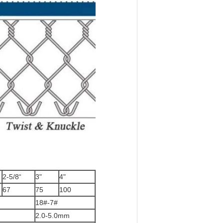
2-5/8“
3"
4"
67
75
100
18#-7#
2.0-5.0mm