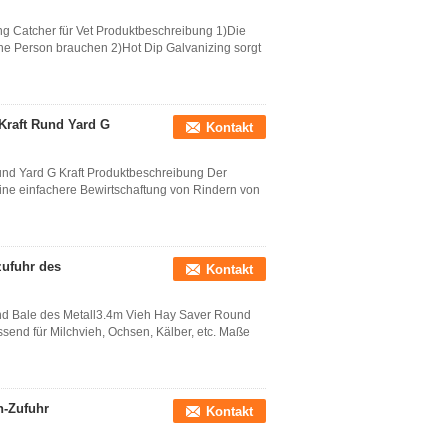
g Catcher für Vet Produktbeschreibung 1)Die
ine Person brauchen 2)Hot Dip Galvanizing sorgt
Kraft Rund Yard G
Kontakt
und Yard G Kraft Produktbeschreibung Der
ine einfachere Bewirtschaftung von Rindern von
zufuhr des
Kontakt
d Bale des Metall3.4m Vieh Hay Saver Round
send für Milchvieh, Ochsen, Kälber, etc. Maße
n-Zufuhr
Kontakt