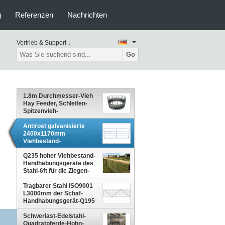
g
Referenzen
Nachrichten
Vertrieb & Support：
Go
1.8m Durchmesser-Vieh
Hay Feeder, Schleifen-
Spitzenvieh-
Verladesysteme
Antirost galvanisierte
2400x1170mm
Viehbestand-
Handhabungsgeräte
Q235 hoher Viehbestand-
Handhabungsgeräte des
Stahl-6ft für die Ziegen-
Fütterung
Tragbarer Stahl ISO9001
L3000mm der Schaf-
Handhabungsgerät-Q195
Schwerlast-Edelstahl-
Quadratpferde-Hohn-