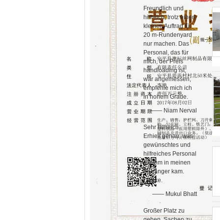
Freundlich und
hilfreich, trotz einen
kleinen Auftrag für
20 m-Rundenyard
nur machen. Das
Personal, das für
mich, der Preis
handloading ist,
war angemessen,
empfehle mich ich
in hohem Grade.
—— Niam Nerval
Sehr hilfreich.
Erhielt genau, was
gewünschtes und
hilfreiches Personal
ich ihm in meinen
Anhänger kam.
Danke.
—— Mukul Bhatt
Großer Platz zu
gehen, Sachen zu