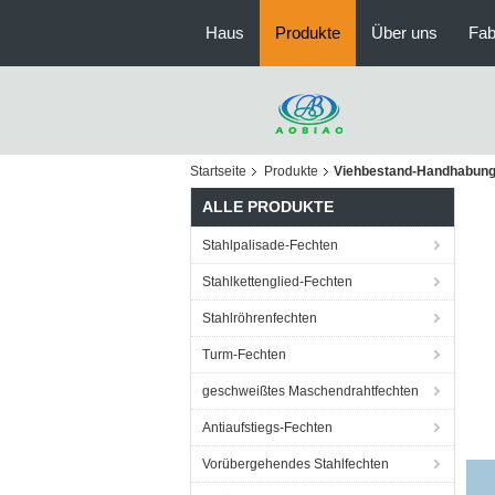
Haus
Produkte
Über uns
Fab
Startseite
Produkte
Viehbestand-Handhabung
ALLE PRODUKTE
Stahlpalisade-Fechten
Stahlkettenglied-Fechten
Stahlröhrenfechten
Turm-Fechten
geschweißtes Maschendrahtfechten
Antiaufstiegs-Fechten
Vorübergehendes Stahlfechten