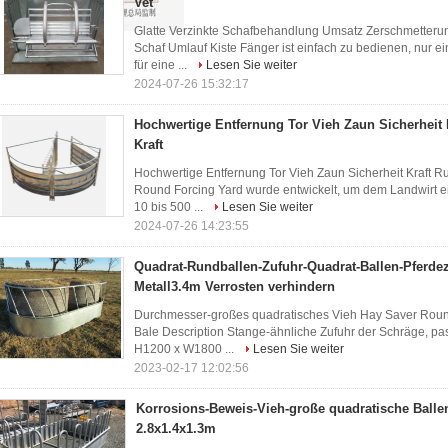
Vet
Glatte Verzinkte Schafbehandlung Umsatz Zerschmetterun
Schaf Umlauf Kiste Fänger ist einfach zu bedienen, nur e
für eine ...
Lesen Sie weiter
2024-07-26 15:32:17
Hochwertige Entfernung Tor Vieh Zaun Sicherheit 
Kraft
Hochwertige Entfernung Tor Vieh Zaun Sicherheit Kraft R
Round Forcing Yard wurde entwickelt, um dem Landwirt e
10 bis 500 ...
Lesen Sie weiter
2024-07-26 14:23:55
Quadrat-Rundballen-Zufuhr-Quadrat-Ballen-Pferde
Metall3.4m Verrosten verhindern
Durchmesser-großes quadratisches Vieh Hay Saver Roun
Bale Description Stange-ähnliche Zufuhr der Schräge, pas
H1200 x W1800 ...
Lesen Sie weiter
2023-02-17 12:02:56
Korrosions-Beweis-Vieh-große quadratische Balle
2.8x1.4x1.3m