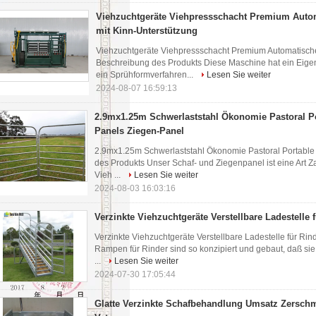
Viehzuchtgeräte Viehpressschacht Premium Autom
mit Kinn-Unterstützung
Viehzuchtgeräte Viehpressschacht Premium Automatische
Beschreibung des Produkts Diese Maschine hat ein Eige
ein Sprühformverfahren...
Lesen Sie weiter
2024-08-07 16:59:13
2.9mx1.25m Schwerlaststahl Ökonomie Pastoral Po
Panels Ziegen-Panel
2.9mx1.25m Schwerlaststahl Ökonomie Pastoral Portable
des Produkts Unser Schaf- und Ziegenpanel ist eine Art Z
Vieh ...
Lesen Sie weiter
2024-08-03 16:03:16
Verzinkte Viehzuchtgeräte Verstellbare Ladestelle 
Verzinkte Viehzuchtgeräte Verstellbare Ladestelle für R
Rampen für Rinder sind so konzipiert und gebaut, daß sie 
...
Lesen Sie weiter
2024-07-30 17:05:44
Glatte Verzinkte Schafbehandlung Umsatz Zerschm