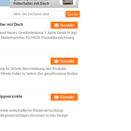
Fütterhalter mit Dach
lter mit Dach
Kontakt
stand Neues Gewährleistung 3 Jahre Gewicht (kg)
SI Modellnummer FS-HE06 Produktbezeichnung
Kontakt
rung für Schafe Beschreibung des Produkts
 Pferde Futter zu liefern.Der geschlossene Boden
ippverzinkte
Kontakt
nkte wirtschaftliche Rindervernichtung)
tiegsviehschläger mit einem in das Design