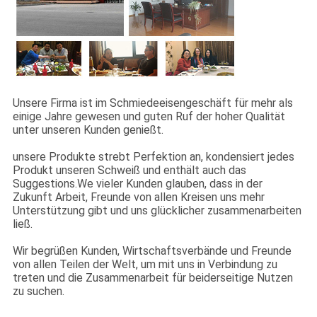
TRETEN
SIE
MIT
UNS
Unsere Firma ist im Schmiedeeisengeschäft für mehr als
einige Jahre gewesen und guten Ruf der hoher Qualität
IN
unter unseren Kunden genießt.
VERBINDUNG
unsere Produkte strebt Perfektion an, kondensiert jedes
Produkt unseren Schweiß und enthält auch das
Suggestions.We vieler Kunden glauben, dass in der
FORDERN
Zukunft Arbeit, Freunde von allen Kreisen uns mehr
Unterstützung gibt und uns glücklicher zusammenarbeiten
SIE
ließ.
EIN
Wir begrüßen Kunden, Wirtschaftsverbände und Freunde
von allen Teilen der Welt, um mit uns in Verbindung zu
ZITAT
treten und die Zusammenarbeit für beiderseitige Nutzen
zu suchen.
NACHRICHTEN