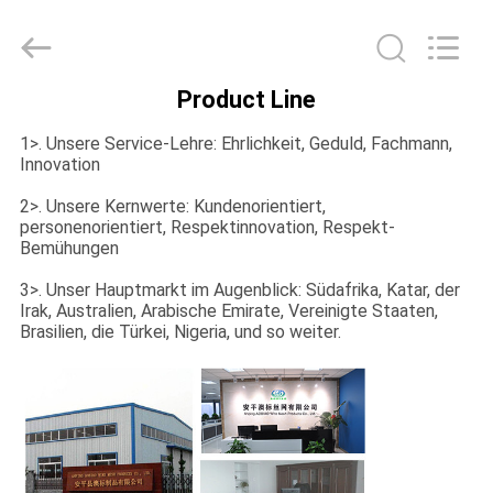
Copyright
©
2021
-
2025
steel-
securityfence.com.
Product Line
All
HAUS
Rights
Reserved.
1>. Unsere Service-Lehre: Ehrlichkeit, Geduld, Fachmann,
Developed
by
Innovation
ECER
PRODUKTE
2>. Unsere Kernwerte: Kundenorientiert,
personenorientiert, Respektinnovation, Respekt-
Bemühungen
ÜBER
UNS
3>. Unser Hauptmarkt im Augenblick: Südafrika, Katar, der
Irak, Australien, Arabische Emirate, Vereinigte Staaten,
Brasilien, die Türkei, Nigeria, und so weiter.
FABRIK-
AUSFLUG
QUALITÄTSKONTROLLE