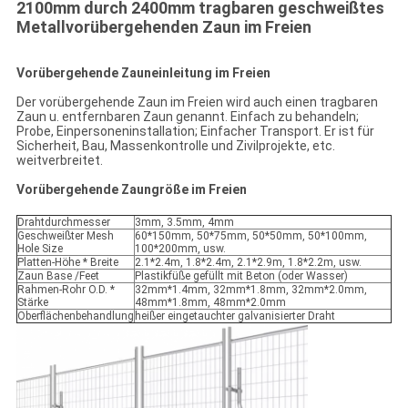
2100mm durch 2400mm tragbaren geschweißtes
Metallvorübergehenden Zaun im Freien
Vorübergehende Zauneinleitung im Freien
Der vorübergehende Zaun im Freien wird auch einen tragbaren
Zaun u. entfernbaren Zaun genannt. Einfach zu behandeln;
Probe, Einpersoneninstallation; Einfacher Transport. Er ist für
Sicherheit, Bau, Massenkontrolle und Zivilprojekte, etc.
weitverbreitet.
Vorübergehende Zaungröße im Freien
Drahtdurchmesser
3mm, 3.5mm, 4mm
Geschweißter Mesh
60*150mm, 50*75mm, 50*50mm, 50*100mm,
Hole Size
100*200mm, usw.
Platten-Höhe * Breite
2.1*2.4m, 1.8*2.4m, 2.1*2.9m, 1.8*2.2m, usw.
Zaun Base /Feet
Plastikfüße gefüllt mit Beton (oder Wasser)
Rahmen-Rohr O.D. *
32mm*1.4mm, 32mm*1.8mm, 32mm*2.0mm,
Stärke
48mm*1.8mm, 48mm*2.0mm
Oberflächenbehandlung
heißer eingetauchter galvanisierter Draht