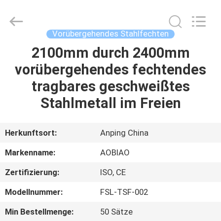
Mesh
Products
Co.,Ltd.
All
Rights
Vorübergehendes Stahlfechten
Reserved.
Developed
by
2100mm durch 2400mm
HAUS
ECER
vorübergehendes fechtendes
PRODUKTE
tragbares geschweißtes
Stahlmetall im Freien
ÜBER
UNS
Herkunftsort:
Anping China
Markenname:
AOBIAO
FABRIK-
Zertifizierung:
ISO, CE
AUSFLUG
Modellnummer:
FSL-TSF-002
QUALITÄTSKONTROLLE
Min Bestellmenge:
50 Sätze