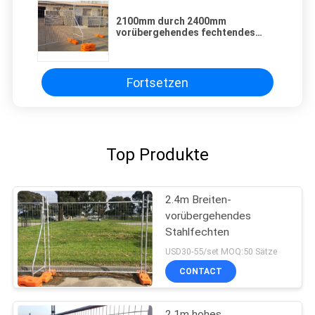
2100mm durch 2400mm
vorübergehendes fechtendes
tragbares geschweißtes
Stahlmetall im Freien
Fortsetzen
Top Produkte
2.4m Breiten-
vorübergehendes
Stahlfechten
USD30-55/set MOQ:50 Sätze
CONTACT
2.1m hohes