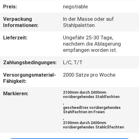
Preis:
negotiable
TRETEN
Verpackung
In der Masse oder auf
SIE
Informationen:
Stahlpaletten.
MIT
Lieferzeit:
Ungefähr 25-30 Tage,
UNS
nachdem die Ablagerung
empfangen worden ist.
IN
Zahlungsbedingungen:
L/C, T/T
VERBINDUNG
Versorgungsmaterial-
2000 Sätze pro Woche
Fähigkeit:
NACHRICHTEN
Markieren:
2100mm durch 2400mm
vorübergehendes Stahlfechten
,
FORDERN
geschweißtes vorübergehendes
Stahlfechten im Freien
SIE
,
2100mm durch 2400mm
EIN
vorübergehendes Stahlc$fechten
ZITAT