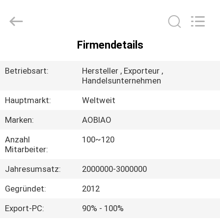
Palisadefechten
Fournisseur.
Copyright
©
2021
-
2025
Firmendetails
steel-
HAUS
securityfence.com.
All
Rights
Betriebsart:
Hersteller , Exporteur ,
Reserved.
Developed
PRODUKTE
Handelsunternehmen
by
ECER
Hauptmarkt:
Weltweit
ÜBER
Marken:
AOBIAO
UNS
Anzahl
100~120
Mitarbeiter:
FABRIK-
Jahresumsatz:
2000000-3000000
AUSFLUG
Gegründet:
2012
QUALITÄTSKONTROLLE
Export-PC:
90% - 100%