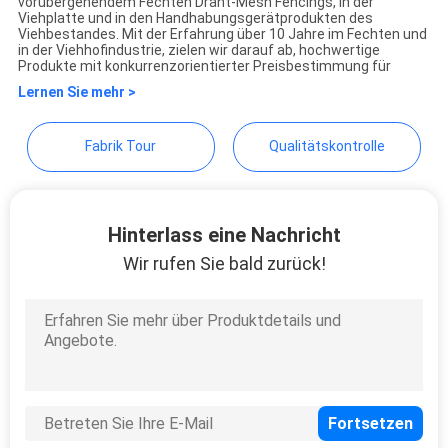
Products Co.,Ltd
vorübergehendem Fechten Draht-Mesh Fencings, in der
Viehplatte und in den Handhabungsgerätprodukten des
Viehbestandes. Mit der Erfahrung über 10 Jahre im Fechten und
in der Viehhofindustrie, zielen wir darauf ab, hochwertige
Produkte mit konkurrenzorientierter Preisbestimmung für
Lernen Sie mehr >
Fabrik Tour
Qualitätskontrolle
Hinterlass eine Nachricht
Wir rufen Sie bald zurück!