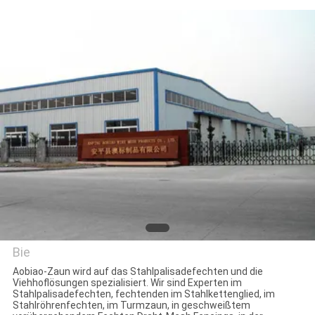
TRETEN
SIE
MIT
UNS
IN
VERBINDUNG
FORDERN
SIE
EIN
Bie
ZITAT
Aobiao-Zaun wird auf das Stahlpalisadefechten und die
Viehhoflösungen spezialisiert. Wir sind Experten im
Anping Aobiao Wire Mesh
Stahlpalisadefechten, fechtenden im Stahlkettenglied, im
Stahlröhrenfechten, im Turmzaun, in geschweißtem
NACHRICHTEN