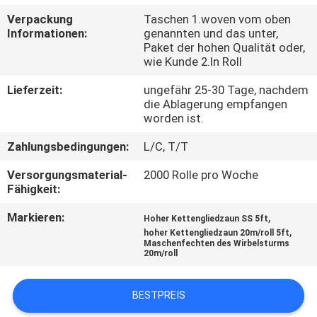
Verpackung
Taschen 1.woven vom oben
TRETEN
Informationen:
genannten und das unter,
Paket der hohen Qualität oder,
SIE
wie Kunde 2.In Roll
MIT
Lieferzeit:
ungefähr 25-30 Tage, nachdem
UNS
die Ablagerung empfangen
worden ist.
IN
Zahlungsbedingungen:
L/C, T/T
VERBINDUNG
Versorgungsmaterial-
2000 Rolle pro Woche
Fähigkeit:
FORDERN
SIE
Markieren:
,
Hoher Kettengliedzaun SS 5ft
,
hoher Kettengliedzaun 20m/roll 5ft
EIN
Maschenfechten des Wirbelsturms
20m/roll
ZITAT
BESTPREIS
NACHRICHTEN