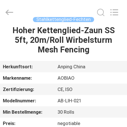
Fournisseur.
Copyright
©
2021
-
Stahlkettenglied-Fechten
2025
steel-
securityfence.com.
Hoher Kettenglied-Zaun SS
HAUS
All
Rights
5ft, 20m/Roll Wirbelsturm
Reserved.
Developed
by
PRODUKTE
Mesh Fencing
ECER
ÜBER
Herkunftsort:
Anping China
UNS
Markenname:
AOBIAO
Zertifizierung:
CE, ISO
FABRIK-
Modellnummer:
AB-LIH-021
AUSFLUG
Min Bestellmenge:
30 Rolls
QUALITÄTSKONTROLLE
Preis:
negotiable