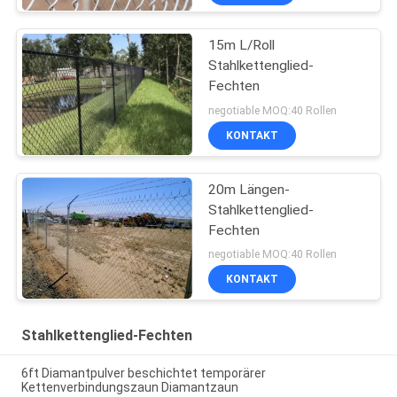
15m L/Roll
Stahlkettenglied-
Fechten
negotiable MOQ:40 Rollen
KONTAKT
20m Längen-
Stahlkettenglied-
Fechten
negotiable MOQ:40 Rollen
KONTAKT
Stahlkettenglied-Fechten
6ft Diamantpulver beschichtet temporärer
Kettenverbindungszaun Diamantzaun