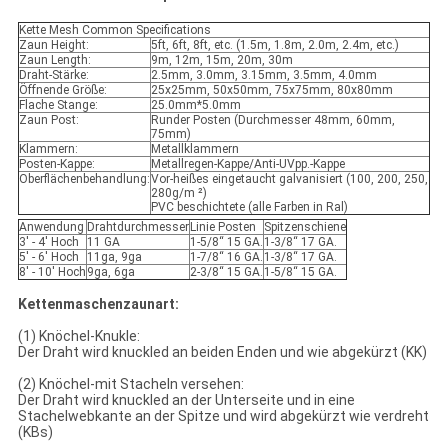
Kette Mesh Common Specifications
Zaun Height:
5ft, 6ft, 8ft, etc. (1.5m, 1.8m, 2.0m, 2.4m, etc.)
Zaun Length:
9m, 12m, 15m, 20m, 30m
Draht-Stärke:
2.5mm, 3.0mm, 3.15mm, 3.5mm, 4.0mm
Öffnende Größe:
25x25mm, 50x50mm, 75x75mm, 80x80mm
Flache Stange:
25.0mm*5.0mm
Zaun Post:
Runder Posten (Durchmesser 48mm, 60mm,
75mm)
Klammern:
Metallklammern
Posten-Kappe:
Metallregen-Kappe/Anti-UVpp.-Kappe
Oberflächenbehandlung:
Vor-heißes eingetaucht galvanisiert (100, 200, 250,
280g/m ²)
PVC beschichtete (alle Farben in Ral)
Anwendung
Drahtdurchmesser
Linie Posten
Spitzenschiene
3' - 4' Hoch
11 GA
1-5/8“ 15 GA.
1-3/8“ 17 GA.
5' - 6' Hoch
11ga, 9ga
1-7/8“ 16 GA.
1-3/8“ 17 GA.
8' - 10' Hoch
9ga, 6ga
2-3/8“ 15 GA.
1-5/8“ 15 GA.
Kettenmaschenzaunart:
(1) Knöchel-Knukle:
Der Draht wird knuckled an beiden Enden und wie abgekürzt (KK)
(2) Knöchel-mit Stacheln versehen:
Der Draht wird knuckled an der Unterseite und in eine
Stachelwebkante an der Spitze und wird abgekürzt wie verdreht
(KBs)