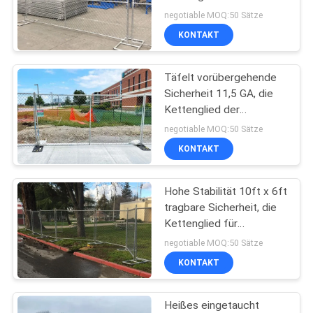
Construction
negotiable MOQ:50 Sätze
KONTAKT
72
geschweißtes
Täfelt vorübergehende
Sicherheit 11,5 GA, die
Maschendrahtfechten
Kettenglied der
Durchmesser-äußeres
negotiable MOQ:50 Sätze
Rohr-38mm einzäunt,
KONTAKT
10ft x 8ft
Hohe Stabilität 10ft x 6ft
40
tragbare Sicherheit, die
Antiaufstiegs-
Kettenglied für
besondere Anlässe
negotiable MOQ:50 Sätze
Fechten
einzäunt
KONTAKT
Heißes eingetaucht