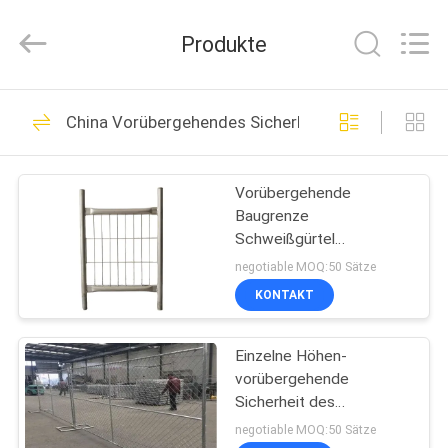
Copyright
©
2021
Produkte
-
2025
steel-
securityfence.com.
All
HAUS
74
Rights
Reserved.
China Vorübergehendes Sicherheits-Fechten
Developed
Stahlpalisade-
by
ECER
PRODUKTE
Fechten
Vorübergehende
Baugrenze
ÜBER
Schweißgürtel
UNS
Vorübergehender
negotiable MOQ:50 Sätze
tragbarer Zaun
KONTAKT
68
FABRIK-
Stahlkettenglied-
Einzelne Höhen-
AUSFLUG
vorübergehende
Fechten
Sicherheit des
QUALITÄTSKONTROLLE
langlebigen Gutes 6ft,
negotiable MOQ:50 Sätze