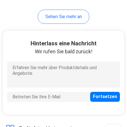
32
Sehen Sie mehr an
Vorübergehendes
Sicherheits-Fechten
Hinterlass eine Nachricht
Wir rufen Sie bald zurück!
33
Schmiedeeiserner
Zaun