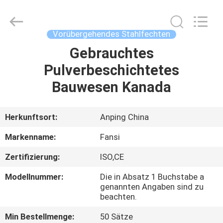
Mesh
Products
Co.,Ltd.
All
Rights
Vorübergehendes Stahlfechten
Reserved.
Developed
by
Gebrauchtes
HAUS
ECER
Pulverbeschichtetes
PRODUKTE
Bauwesen Kanada
ÜBER
Herkunftsort:
Anping China
UNS
Markenname:
Fansi
Zertifizierung:
ISO,CE
FABRIK-
Modellnummer:
Die in Absatz 1 Buchstabe a
AUSFLUG
genannten Angaben sind zu
beachten.
QUALITÄTSKONTROLLE
Min Bestellmenge:
50 Sätze