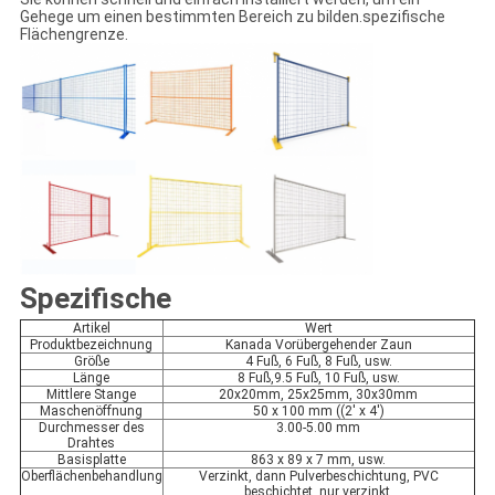
Gehege um einen bestimmten Bereich zu bilden.spezifische
Flächengrenze.
Spezifische
Artikel
Wert
Produktbezeichnung
Kanada Vorübergehender Zaun
Größe
4 Fuß, 6 Fuß, 8 Fuß, usw.
Länge
8 Fuß,9.5 Fuß, 10 Fuß, usw.
Mittlere Stange
20x20mm, 25x25mm, 30x30mm
Maschenöffnung
50 x 100 mm ((2' x 4')
Durchmesser des
3.00-5.00 mm
Drahtes
Basisplatte
863 x 89 x 7 mm, usw.
Oberflächenbehandlung
Verzinkt, dann Pulverbeschichtung, PVC
beschichtet, nur verzinkt.