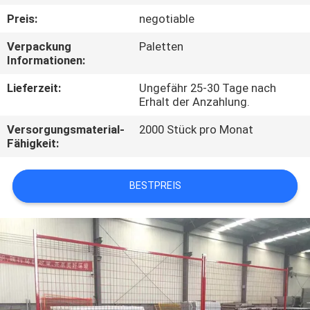
Preis:
negotiable
TRETEN
Verpackung
Paletten
SIE
Informationen:
MIT
Lieferzeit:
Ungefähr 25-30 Tage nach
UNS
Erhalt der Anzahlung.
IN
Versorgungsmaterial-
2000 Stück pro Monat
Fähigkeit:
VERBINDUNG
BESTPREIS
NACHRICHTEN
FORDERN
SIE
EIN
ZITAT