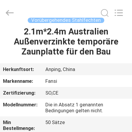
Mesh
Products
Co.,Ltd.
All
Rights
Vorübergehendes Stahlfechten
Reserved.
Developed
by
2.1m*2.4m Australien
HAUS
ECER
Außenverzinkte temporäre
PRODUKTE
Zaunplatte für den Bau
ÜBER
Herkunftsort:
Anping, China
UNS
Markenname:
Fansi
Zertifizierung:
SO,CE
FABRIK-
Modellnummer:
Die in Absatz 1 genannten
AUSFLUG
Bedingungen gelten nicht.
Min
50 Sätze
QUALITÄTSKONTROLLE
Bestellmenge: