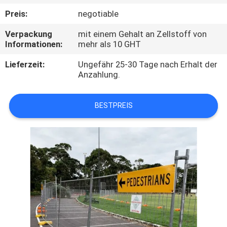
Preis:
negotiable
TRETEN
Verpackung
mit einem Gehalt an Zellstoff von
SIE
Informationen:
mehr als 10 GHT
MIT
Lieferzeit:
Ungefähr 25-30 Tage nach Erhalt der
UNS
Anzahlung.
IN
VERBINDUNG
BESTPREIS
NACHRICHTEN
FORDERN
SIE
EIN
ZITAT