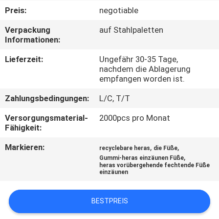
Preis:
negotiable
TRETEN
Verpackung
auf Stahlpaletten
SIE
Informationen:
MIT
Lieferzeit:
Ungefähr 30-35 Tage,
UNS
nachdem die Ablagerung
empfangen worden ist.
IN
Zahlungsbedingungen:
L/C, T/T
VERBINDUNG
Versorgungsmaterial-
2000pcs pro Monat
Fähigkeit:
NACHRICHTEN
Markieren:
,
,
recyclebare heras
die Füße
,
Gummi-heras einzäunen Füße
FORDERN
heras vorübergehende fechtende Füße
einzäunen
SIE
EIN
BESTPREIS
ZITAT