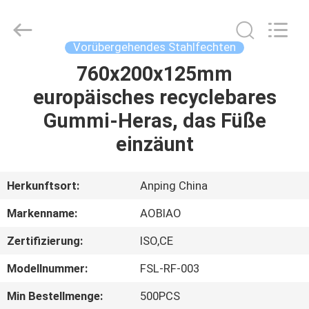
Supplier.
Copyright
©
2021
-
Vorübergehendes Stahlfechten
2025
Anping
Aobiao
760x200x125mm
HAUS
Wire
Mesh
europäisches recyclebares
Products
Co.,Ltd.
All
PRODUKTE
Gummi-Heras, das Füße
Rights
Reserved.
Developed
einzäunt
by
ECER
ÜBER
UNS
Herkunftsort:
Anping China
Markenname:
AOBIAO
FABRIK-
Zertifizierung:
ISO,CE
AUSFLUG
Modellnummer:
FSL-RF-003
QUALITÄTSKONTROLLE
Min Bestellmenge:
500PCS