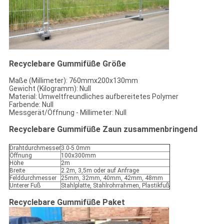
Recyclebare Gummifüße Größe
Maße (Millimeter): 760mmx200x130mm
Gewicht (Kilogramm): Null
Material: Umweltfreundliches aufbereitetes Polymer
Farbende: Null
Messgerät/Öffnung - Millimeter: Null
Recyclebare Gummifüße
Zaun zusammenbringend
Drahtdurchmesser
3.0-5.0mm
Öffnung
100x300mm
Höhe
2m
Breite
2.2m, 3,5m oder auf Anfrage
Felddurchmesser
25mm, 32mm, 40mm, 42mm, 48mm
Unterer Fuß
Stahlplatte, Stahlrohrrahmen, Plastikfuß
Recyclebare Gummifüße Paket