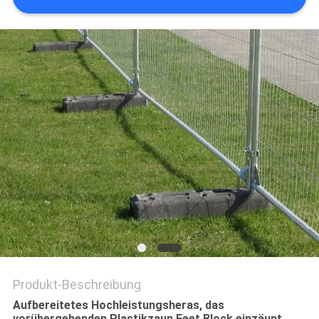
SITEMAP
PRIVACY
POLICY
Produkt-Beschreibung
Aufbereitetes Hochleistungsheras, das
vorübergehenden Plastikzaun Feet Block einzäunt