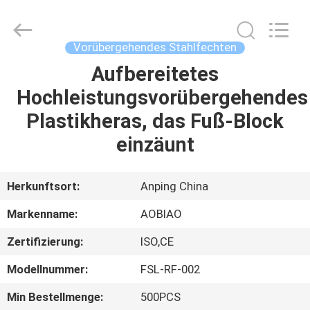
Mesh
Products
Co.,Ltd.
All
Rights
Vorübergehendes Stahlfechten
Reserved.
Developed
by
Aufbereitetes
HAUS
ECER
Hochleistungsvorübergehendes
PRODUKTE
Plastikheras, das Fuß-Block
einzäunt
ÜBER
UNS
Herkunftsort:
Anping China
Markenname:
AOBIAO
FABRIK-
Zertifizierung:
ISO,CE
AUSFLUG
Modellnummer:
FSL-RF-002
QUALITÄTSKONTROLLE
Min Bestellmenge:
500PCS