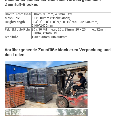
Zaunfuß-
Blockes
Drahtdurchmesser
3.0mm, 3.5mm, 4.0mm usw.
Mesh Hole
50 x 100mm (2inchx 4inch)
Height*Length
H: 4', 6' u. 8'; L: 8', 9,5' u. 10' etc1800*2400mm,
2100*2400mm
Feld &Middle Rohr
30 x 30 Millimeter, 25 x 25mm, 20 x 20mm etc32mm,
38mm, 42mm Od
Stahlfüße
100x600mm, 80x500mm
Vorübergehende Zaunfüße
blockieren Verpackung und
das Laden