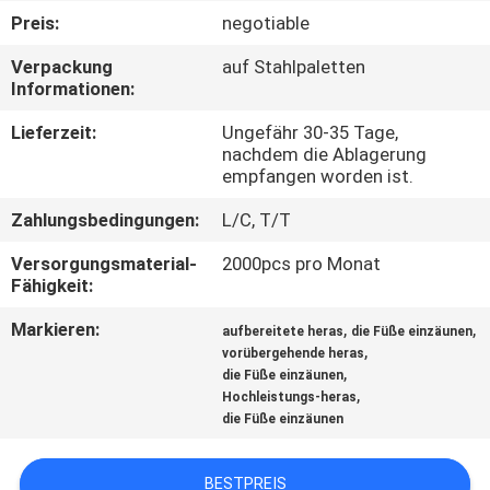
Preis:
negotiable
TRETEN
Verpackung
auf Stahlpaletten
SIE
Informationen:
MIT
Lieferzeit:
Ungefähr 30-35 Tage,
UNS
nachdem die Ablagerung
empfangen worden ist.
IN
Zahlungsbedingungen:
L/C, T/T
VERBINDUNG
Versorgungsmaterial-
2000pcs pro Monat
Fähigkeit:
NACHRICHTEN
Markieren:
,
,
aufbereitete heras
die Füße einzäunen
,
vorübergehende heras
FORDERN
,
die Füße einzäunen
,
Hochleistungs-heras
SIE
die Füße einzäunen
EIN
ZITAT
BESTPREIS