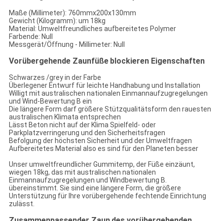
Maße (Millimeter): 760mmx200x130mm
Gewicht (Kilogramm): um 18kg
Material: Umweltfreundliches aufbereitetes Polymer
Farbende: Null
Messgerät/Öffnung - Millimeter: Null
Vorübergehende Zaunfüße
blockieren
Eigenschaften
Schwarzes /grey in der Farbe
Überlegener Entwurf für leichte Handhabung und Installation
Willigt mit australischen nationalen Einmannaufzugregelungen
und Wind-Bewertung B ein
Die längere Form darf größere Stützqualitätsform den rauesten
australischen Klimata entsprechen
Lässt Beton nicht auf der Klima Spielfeld- oder
Parkplatzverringerung und den Sicherheitsfragen
Befolgung der höchsten Sicherheit und der Umweltfragen
Aufbereitetes Material also es sind für den Planeten besser
Unser umweltfreundlicher Gummitemp, der Füße einzäunt,
wiegen 18kg, das mit australischen nationalen
Einmannaufzugregelungen und Windbewertung B.
übereinstimmt. Sie sind eine längere Form, die größere
Unterstützung für Ihre vorübergehende fechtende Einrichtung
zulässt.
Zusammenpassender Zaun
des vorübergehenden