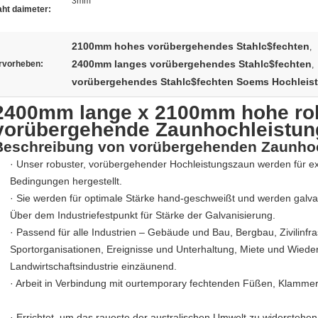
3mm
ht daimeter:
2100mm hohes vorübergehendes Stahlc$fechten
,
2400mm langes vorübergehendes Stahlc$fechten
rvorheben:
,
vorübergehendes Stahlc$fechten Soems Hochleis
2400mm lange x 2100mm hohe ro
vorübergehende Zaunhochleistun
Beschreibung von vorübergehenden Zaunhoc
· Unser robuster, vorübergehender Hochleistungszaun werden für e
Bedingungen hergestellt.
· Sie werden für optimale Stärke hand-geschweißt und werden galvani
Über dem Industriefestpunkt für Stärke der Galvanisierung.
· Passend für alle Industrien – Gebäude und Bau, Bergbau, Zivilinfr
Sportorganisationen, Ereignisse und Unterhaltung, Miete und Wiede
Landwirtschaftsindustrie einzäunend.
· Arbeit in Verbindung mit ourtemporary fechtenden Füßen, Klammer
· Errichtet, um das raueste der australischen Umwelt zu widersteh