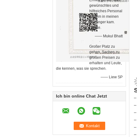
Erhielt genau, was
gewünschtes und
hilfreiches Personal
ich ihm in meinen
Anhänger kam.
Danke.
—— Mukul Bhatt
Großer Platz zu
gehen, Sachen zu
großen Preisen zu
erhalten und Leute,
die kennen, was sie sprechen.
—— Liew SP
–
Ich bin online Chat Jetzt
–
–
–
–
–