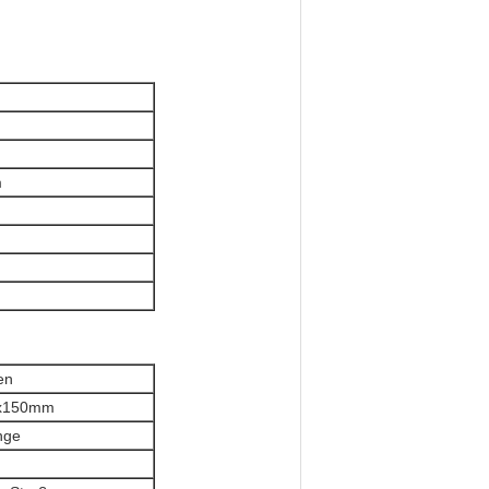
m
en
x150mm
nge
e Straße