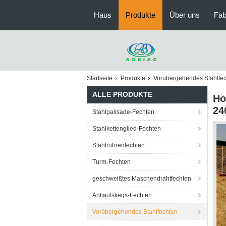
Haus
Produkte
Über uns
Fab
Startseite
Produkte
Vorübergehendes Stahlfe
ALLE PRODUKTE
Ho
24
Stahlpalisade-Fechten
Stahlkettenglied-Fechten
Stahlröhrenfechten
Turm-Fechten
geschweißtes Maschendrahtfechten
Antiaufstiegs-Fechten
Vorübergehendes Stahlfechten