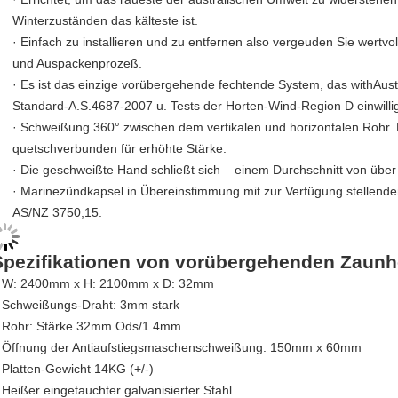
Winterzuständen das kälteste ist.
· Einfach zu installieren und zu entfernen also vergeuden Sie wertvo
und Auspackenprozeß.
· Es ist das einzige vorübergehende fechtende System, das withAus
Standard-A.S.4687-2007 u. Tests der Horten-Wind-Region D einwillig
· Schweißung 360° zwischen dem vertikalen und horizontalen Rohr.
quetschverbunden für erhöhte Stärke.
· Die geschweißte Hand schließt sich – einem Durchschnitt von übe
· Marinezündkapsel in Übereinstimmung mit zur Verfügung stellende
AS/NZ 3750,15.
Spezifikationen von vorübergehenden Zaunh
 W: 2400mm x H: 2100mm x D: 32mm
 Schweißungs-Draht: 3mm stark
 Rohr: Stärke 32mm Ods/1.4mm
 Öffnung der Antiaufstiegsmaschenschweißung: 150mm x 60mm
 Platten-Gewicht 14KG (+/-)
 Heißer eingetauchter galvanisierter Stahl