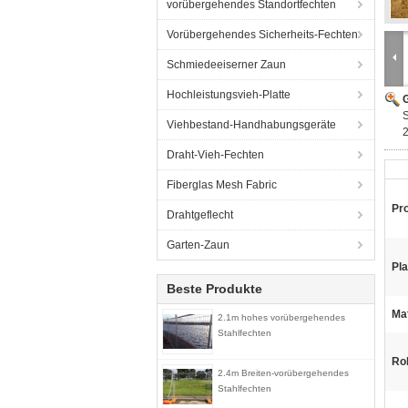
vorübergehendes Standortfechten
Vorübergehendes Sicherheits-Fechten
Schmiedeeiserner Zaun
Hochleistungsvieh-Platte
G
Viehbestand-Handhabungsgeräte
Draht-Vieh-Fechten
Fiberglas Mesh Fabric
Pr
Drahtgeflecht
Garten-Zaun
Pla
Beste Produkte
Mat
2.1m hohes vorübergehendes
Stahlfechten
Ro
2.4m Breiten-vorübergehendes
Stahlfechten