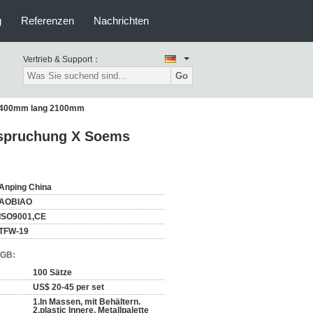
g
Referenzen
Nachrichten
Vertrieb & Support：
Go
 2400mm lang 2100mm
nspruchung X Soems
Anping China
AOBIAO
ISO9001,CE
TFW-19
AGB:
100 Sätze
US$ 20-45 per set
1.In Massen, mit Behältern.
2.plastic Innere, Metallpalette