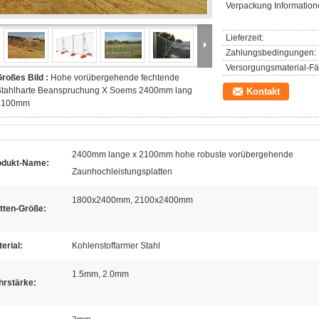
Verpackung Information
Lieferzeit:
Zahlungsbedingungen:
Versorgungsmaterial-Fäh
roßes Bild :
Hohe vorübergehende fechtende
Stahlharte Beanspruchung X Soems 2400mm lang
Kontakt
2100mm
2400mm lange x 2100mm hohe robuste vorübergehende
odukt-Name:
Zaunhochleistungsplatten
1800x2400mm, 2100x2400mm
tten-Größe:
erial:
Kohlenstoffarmer Stahl
1.5mm, 2.0mm
hrstärke: