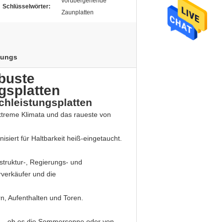
vorübergehende
Schlüsselwörter:
Zaunplatten
tungs
buste
gsplatten
hleistungsplatten
xtreme Klimata und das raueste von
siert für Haltbarkeit heiß-eingetaucht.
astruktur-, Regierungs- und
rverkäufer und die
n, Aufenthalten und Toren.
en – ob es die Sommersonne oder von