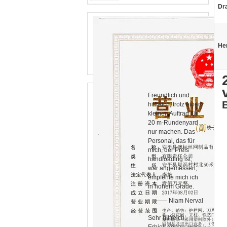
Dra
He
Freundlich und
hilfreich, trotz einen
kleinen Auftrag für
20 m-Rundenyard
nur machen. Das
Personal, das für
mich, der Preis
handloading ist,
war angemessen,
empfehle mich ich
in hohem Grade.
—— Niam Nerval
Sehr hilfreich.