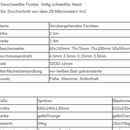
 Geschweißte Punkte: Völlig schweißte Hand
 Ein Durchschnitt von über 28 Mikrometern /m2
Name
Vorübergehendes Fechten
Höhe
2.1m
reite
2.4m
aschenweite
60x150mm 75x75mm 75x100mm 50x50m
urchmesserdraht
4.0mm 3.5mm 3.15mm 3.0mm
eld
32OD x2mm
berflächenbehandlung
vor-heißes Bad galvanisierte
usatz
Füße, Klammer, Aufenthalt
Füße
Spritzen
Blasform
Größe
560x240x130mm
610x230
arbe
gelb/Orange
gelb/Ora
ewicht
34kg
26or29kg
ebrauchsposition
Zementstraße, Wiese
sauberer