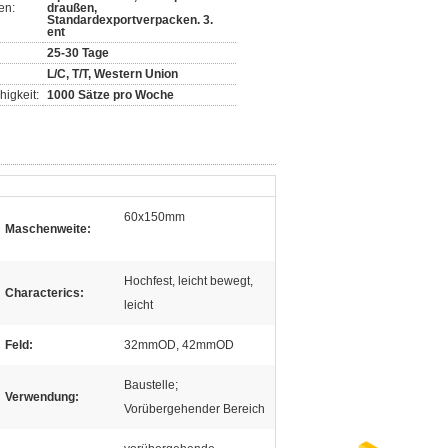
en:
draußen,
Standardexportverpacken. 3.
ent
25-30 Tage
L/C, T/T, Western Union
igkeit:
1000 Sätze pro Woche
60x150mm
Maschenweite:
Hochfest, leicht bewegt,
Characterics:
leicht
Feld:
32mmOD, 42mmOD
Baustelle;
Verwendung:
Vorübergehender Bereich