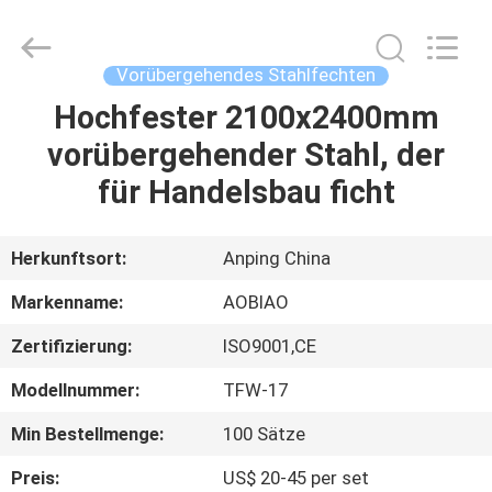
Mesh
Products
Co.,Ltd.
All
Rights
Vorübergehendes Stahlfechten
Reserved.
Developed
by
Hochfester 2100x2400mm
HAUS
ECER
vorübergehender Stahl, der
PRODUKTE
für Handelsbau ficht
ÜBER
Herkunftsort:
Anping China
UNS
Markenname:
AOBIAO
Zertifizierung:
ISO9001,CE
FABRIK-
Modellnummer:
TFW-17
AUSFLUG
Min Bestellmenge:
100 Sätze
QUALITÄTSKONTROLLE
Preis:
US$ 20-45 per set