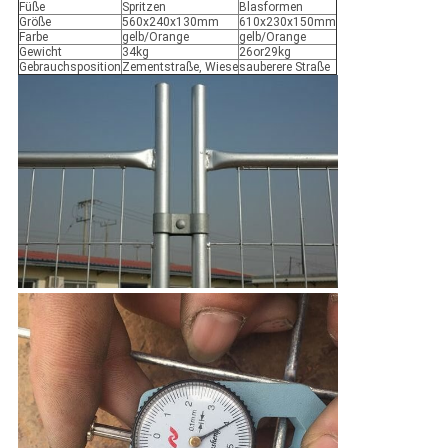
Füße
Spritzen
Blasformen
Größe
560x240x130mm
610x230x150mm
Farbe
gelb/Orange
gelb/Orange
Gewicht
34kg
26or29kg
Gebrauchsposition
Zementstraße, Wiese
sauberere Straße