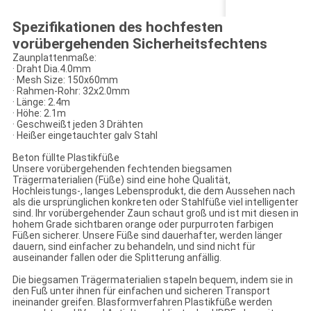
Spezifikationen des hochfesten
vorübergehenden Sicherheitsfechtens
Zaunplattenmaße:
· Draht Dia.4.0mm
· Mesh Size: 150x60mm
· Rahmen-Rohr: 32x2.0mm
· Länge: 2.4m
· Höhe: 2.1m
· Geschweißt jeden 3 Drähten
· Heißer eingetauchter galv Stahl
Beton füllte Plastikfüße
Unsere vorübergehenden fechtenden biegsamen
Trägermaterialien (Füße) sind eine hohe Qualität,
Hochleistungs-, langes Lebensprodukt, die dem Aussehen nach
als die ursprünglichen konkreten oder Stahlfüße viel intelligenter
sind. Ihr vorübergehender Zaun schaut groß und ist mit diesen in
hohem Grade sichtbaren orange oder purpurroten farbigen
Füßen sicherer. Unsere Füße sind dauerhafter, werden länger
dauern, sind einfacher zu behandeln, und sind nicht für
auseinander fallen oder die Splitterung anfällig.
Die biegsamen Trägermaterialien stapeln bequem, indem sie in
den Fuß unter ihnen für einfachen und sicheren Transport
ineinander greifen. Blasformverfahren Plastikfüße werden