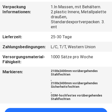
Verpackung
1.In Massen, mit Behältern.
TRETEN
Informationen:
2.plastic Innere, Metallpalette
draußen,
SIE
Standardexportverpacken. 3.
MIT
ent
UNS
Lieferzeit:
25-30 Tage
IN
Zahlungsbedingungen:
L/C, T/T, Western Union
VERBINDUNG
Versorgungsmaterial-
1000 Sätze pro Woche
Fähigkeit:
NACHRICHTEN
Markieren:
2100x2400mm vorübergehendes
Stahlfechten
,
2100x2400mm vorübergehendes
FORDERN
Sicherheitsfechten
,
SIE
ODM-hochfestes vorübergehendes
Stahlfechten
EIN
ZITAT