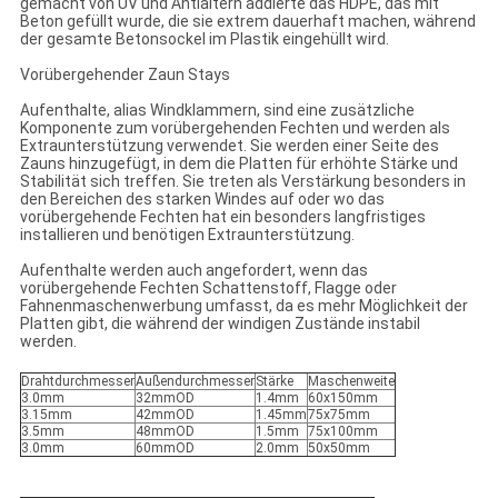
gemacht von UV und Antialtern addierte das HDPE, das mit
Beton gefüllt wurde, die sie extrem dauerhaft machen, während
der gesamte Betonsockel im Plastik eingehüllt wird.
Vorübergehender Zaun Stays
Aufenthalte, alias Windklammern, sind eine zusätzliche
Komponente zum vorübergehenden Fechten und werden als
Extraunterstützung verwendet. Sie werden einer Seite des
Zauns hinzugefügt, in dem die Platten für erhöhte Stärke und
Stabilität sich treffen. Sie treten als Verstärkung besonders in
den Bereichen des starken Windes auf oder wo das
vorübergehende Fechten hat ein besonders langfristiges
installieren und benötigen Extraunterstützung.
Aufenthalte werden auch angefordert, wenn das
vorübergehende Fechten Schattenstoff, Flagge oder
Fahnenmaschenwerbung umfasst, da es mehr Möglichkeit der
Platten gibt, die während der windigen Zustände instabil
werden.
Drahtdurchmesser
Außendurchmesser
Stärke
Maschenweite
3.0mm
32mmOD
1.4mm
60x150mm
3.15mm
42mmOD
1.45mm
75x75mm
3.5mm
48mmOD
1.5mm
75x100mm
3.0mm
60mmOD
2.0mm
50x50mm