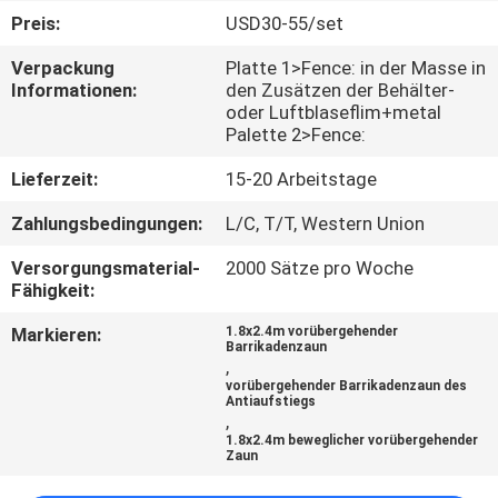
Preis:
USD30-55/set
TRETEN
Verpackung
Platte 1>Fence: in der Masse in
SIE
Informationen:
den Zusätzen der Behälter-
oder Luftblaseflim+metal
MIT
Palette 2>Fence:
UNS
Lieferzeit:
15-20 Arbeitstage
IN
Zahlungsbedingungen:
L/C, T/T, Western Union
VERBINDUNG
Versorgungsmaterial-
2000 Sätze pro Woche
Fähigkeit:
FORDERN
Markieren:
1.8x2.4m vorübergehender
SIE
Barrikadenzaun
,
EIN
vorübergehender Barrikadenzaun des
Antiaufstiegs
ZITAT
,
1.8x2.4m beweglicher vorübergehender
Zaun
NACHRICHTEN