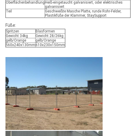
Oberflächenbehandlung
Heiß-eingetaucht galvanisiert, oder elektrisches
galvanisiert
Teil
Geschweißte Masche Platte, runde Rohr-Felder,
Plastikfüße der Klammer, StaySupport
Füße:
Spritzen
Blasformen
Gewicht 34kg
Gewicht 28/26kg
gelb/Orange
gelb/Orange
560x240x130mm
610x230x150mm