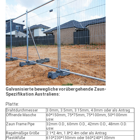
Galvanisierte bewegliche vorübergehende Zaun-
Spezifikation Australiens:
Platte:
Drahtdurchmesser
3.0mm, 3.5mm, 3.15mm, 4.0mm oder als Antrag
Öffnende Masche
60*150mm, 75*75mm, 75*100mm, 50*100mm
usw.
Zaun Frame Pipe
32mm O.D., 60mm O.D., 42mm O.D., 48mm O.D.
usw.
Regelmäßige Größe
2.1*2.4m, 1.8*2.4m oder als Antrag
Plastikfüße
610*230*150mm oder 560*240*130mm