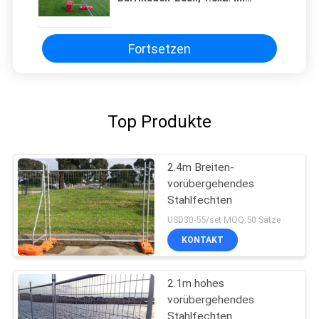
Beweglich-vorübergehender Zaun
Fortsetzen
Top Produkte
2.4m Breiten-
vorübergehendes
Stahlfechten
USD30-55/set MOQ:50 Sätze
KONTAKT
2.1m hohes
vorübergehendes
Stahlfechten