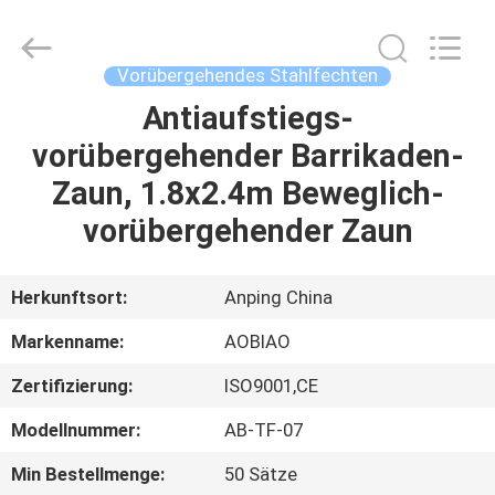
Fournisseur.
Copyright
©
2021
-
Vorübergehendes Stahlfechten
2025
steel-
securityfence.com.
Antiaufstiegs-
HAUS
All
Rights
vorübergehender Barrikaden-
Reserved.
Developed
by
PRODUKTE
Zaun, 1.8x2.4m Beweglich-
ECER
vorübergehender Zaun
ÜBER
UNS
Herkunftsort:
Anping China
Markenname:
AOBIAO
FABRIK-
Zertifizierung:
ISO9001,CE
AUSFLUG
Modellnummer:
AB-TF-07
QUALITÄTSKONTROLLE
Min Bestellmenge:
50 Sätze