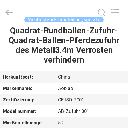
des
Durchmessers
1.8m
Fournisseur.
Copyright
Viehbestand-Handhabungsgeräte
©
2021
-
Quadrat-Rundballen-Zufuhr-
HAUS
2025
Anping
Quadrat-Ballen-Pferdezufuhr
Aobiao
Wire
Mesh
PRODUKTE
des Metall3.4m Verrosten
Products
Co.,Ltd.
All
verhindern
Rights
Reserved.
ÜBER
Developed
by
UNS
ECER
Herkunftsort:
China
Markenname:
Aobiao
FABRIK-
Zertifizierung:
CE ISO-2001
AUSFLUG
Modellnummer:
AB-Zufuhr 001
QUALITÄTSKONTROLLE
Min Bestellmenge:
50