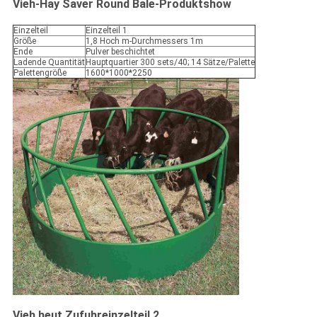
Vieh-Hay Saver Round Bale-Produktshow
Einzelteil
Einzelteil 1
Größe
1,8 Hoch m-Durchmessers 1m
Ende
Pulver beschichtet
Ladende Quantität
Hauptquartier 300 sets/40; 14 Sätze/Palette
Palettengröße
1600*1000*2250
Vieh heut Zufuhreinzelteil 2