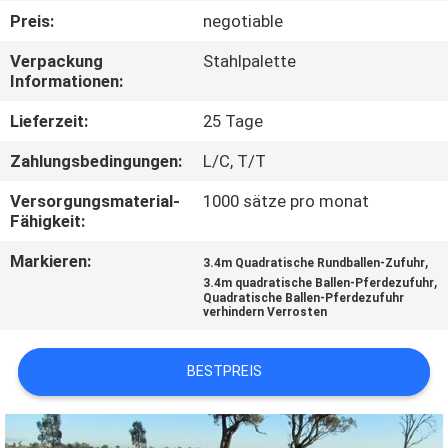
Preis:
negotiable
TRETEN
Verpackung
Stahlpalette
SIE
Informationen:
MIT
Lieferzeit:
25 Tage
UNS
Zahlungsbedingungen:
L/C, T/T
IN
Versorgungsmaterial-
1000 sätze pro monat
VERBINDUNG
Fähigkeit:
Markieren:
,
3.4m Quadratische Rundballen-Zufuhr
NACHRICHTEN
,
3.4m quadratische Ballen-Pferdezufuhr
Quadratische Ballen-Pferdezufuhr
verhindern Verrosten
FORDERN
SIE
BESTPREIS
EIN
ZITAT