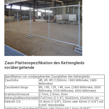
Zaun-Plattenspezifikation des Kettenglieds
vorübergehende
Spezifikation von vorübergehenden Zaunplatten des Kettenglieds
Zaunhöhe
4ft, 6ft, 8ft (1200mm, 1800 Millimeter, 2400
Millimeter)
Zaunbreite/-länge
8ft, 10ft, 12ft, 14ft, usw. (2400 Millimeter, 3000
Millimeter, 3700 Millimeter, 4300 Millimeter)
Drahtdurchmesser
2.7mm, 2.5mm, 3mm
KettengliedMaschenweite
57x57mm (2-1/4“), 50x50mm, 60x60mm, etc.
Feldrohr O.D
33.4mm (1-3/8“), 32mm oder 42mm (1-5/8“) mit
0,065" Wandstärke
Vertikales/Querstreberohr
25mm oder 32mm mit 1.6mm (0,065")