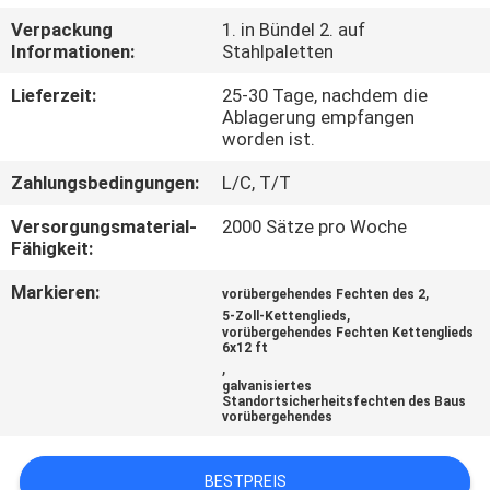
Verpackung
1. in Bündel 2. auf
TRETEN
Informationen:
Stahlpaletten
SIE
Lieferzeit:
25-30 Tage, nachdem die
MIT
Ablagerung empfangen
worden ist.
UNS
Zahlungsbedingungen:
L/C, T/T
IN
Versorgungsmaterial-
2000 Sätze pro Woche
VERBINDUNG
Fähigkeit:
Markieren:
,
vorübergehendes Fechten des 2
NACHRICHTEN
,
5-Zoll-Kettenglieds
vorübergehendes Fechten Kettenglieds
6x12 ft
,
FORDERN
galvanisiertes
Standortsicherheitsfechten des Baus
SIE
vorübergehendes
EIN
ZITAT
BESTPREIS