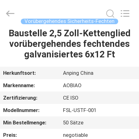
Sicherheitsfechten
Supplier.
Copyright
©
2021
Vorübergehendes Sicherheits-Fechten
-
2025
Anping
Baustelle 2,5 Zoll-Kettenglied
HAUS
Aobiao
Wire
vorübergehendes fechtendes
Mesh
Products
Co.,Ltd.
PRODUKTE
galvanisiertes 6x12 Ft
All
Rights
Reserved.
Developed
by
ÜBER
Herkunftsort:
Anping China
ECER
UNS
Markenname:
AOBIAO
Zertifizierung:
CE ISO
FABRIK-
Modellnummer:
FSL-USTF-001
AUSFLUG
Min Bestellmenge:
50 Sätze
QUALITÄTSKONTROLLE
Preis:
negotiable