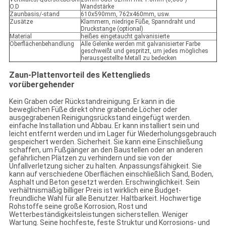
O.D
Wandstärke
Zaunbasis/-stand
610x590mm, 762x460mm, usw.
Zusätze
Klammern, niedrige Füße, Spanndraht und
Druckstange (optional)
Material
heißes eingetaucht galvanisierte
Oberflächenbehandlung
Alle Gelenke werden mit galvanisierter Farbe
geschweißt und gespritzt, um jedes mögliches
herausgestellte Metall zu bedecken
Zaun-Plattenvorteil des Kettenglieds
vorübergehender
Kein Graben oder Rückstandreinigung. Er kann in die
beweglichen Füße direkt ohne grabende Löcher oder
ausgegrabenen Reinigungsrückstand eingefügt werden.
einfache Installation und Abbau. Er kann installiert sein und
leicht entfernt werden und im Lager für Wiederholungsgebrauch
gespeichert werden. Sicherheit. Sie kann eine Einschließung
schaffen, um Fußgänger an den Baustellen oder an anderen
gefährlichen Plätzen zu verhindern und sie von der
Unfallverletzung sicher zu halten. Anpassungsfähigkeit. Sie
kann auf verschiedene Oberflächen einschließlich Sand, Boden,
Asphalt und Beton gesetzt werden. Erschwinglichkeit. Sein
verhältnismäßig billiger Preis ist wirklich eine Budget-
freundliche Wahl für alle Benutzer. Haltbarkeit. Hochwertige
Rohstoffe seine große Korrosion, Rost und
Wetterbeständigkeitsleistungen sicherstellen. Weniger
Wartung. Seine hochfeste, feste Struktur und Korrosions- und