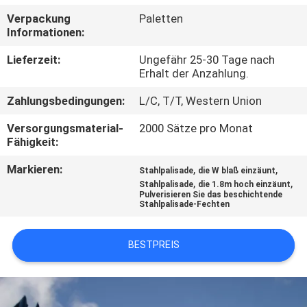
Verpackung
Paletten
TRETEN
Informationen:
SIE
Lieferzeit:
Ungefähr 25-30 Tage nach
MIT
Erhalt der Anzahlung.
UNS
Zahlungsbedingungen:
L/C, T/T, Western Union
IN
Versorgungsmaterial-
2000 Sätze pro Monat
Fähigkeit:
VERBINDUNG
Markieren:
,
,
Stahlpalisade
die W blaß einzäunt
,
,
Stahlpalisade
die 1.8m hoch einzäunt
NACHRICHTEN
Pulverisieren Sie das beschichtende
Stahlpalisade-Fechten
FORDERN
BESTPREIS
SIE
EIN
ZITAT