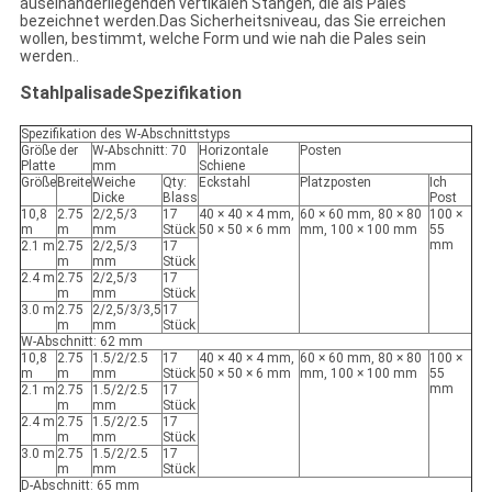
auseinanderliegenden vertikalen Stangen, die als Pales
bezeichnet werden.Das Sicherheitsniveau, das Sie erreichen
wollen, bestimmt, welche Form und wie nah die Pales sein
werden..
Stahlpalisade
Spezifikation
Spezifikation des W-Abschnittstyps
Größe der
W-Abschnitt: 70
Horizontale
Posten
Platte
mm
Schiene
Größe
Breite
Weiche
Qty:
Eckstahl
Platzposten
Ich
Dicke
Blass
Post
10,8
2.75
2/2,5/3
17
40 × 40 × 4 mm,
60 × 60 mm, 80 × 80
100 ×
m
m
mm
Stück
50 × 50 × 6 mm
mm, 100 × 100 mm
55
mm
2.1 m
2.75
2/2,5/3
17
m
mm
Stück
2.4 m
2.75
2/2,5/3
17
m
mm
Stück
3.0 m
2.75
2/2,5/3/3,5
17
m
mm
Stück
W-Abschnitt: 62 mm
10,8
2.75
1.5/2/2.5
17
40 × 40 × 4 mm,
60 × 60 mm, 80 × 80
100 ×
m
m
mm
Stück
50 × 50 × 6 mm
mm, 100 × 100 mm
55
mm
2.1 m
2.75
1.5/2/2.5
17
m
mm
Stück
2.4 m
2.75
1.5/2/2.5
17
m
mm
Stück
3.0 m
2.75
1.5/2/2.5
17
m
mm
Stück
D-Abschnitt: 65 mm