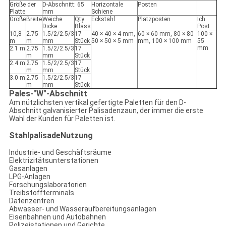
Größe der
D-Abschnitt: 65
Horizontale
Posten
Platte
mm
Schiene
Größe
Breite
Weiche
Qty:
Eckstahl
Platzposten
Ich
Dicke
Blass
Post
10,8
2.75
1.5/2/2.5/3
17
40 × 40 × 4 mm,
60 × 60 mm, 80 × 80
100 ×
m
m
mm
Stück
50 × 50 × 5 mm
mm, 100 × 100 mm
55
mm
2.1 m
2.75
1.5/2/2.5/3
17
m
mm
Stück
2.4 m
2.75
1.5/2/2.5/3
17
m
mm
Stück
3.0 m
2.75
1.5/2/2.5/3
17
m
mm
Stück
Pales-"W"-Abschnitt
Am nützlichsten vertikal gefertigte Paletten für den D-
Abschnitt galvanisierter Palisadenzaun, der immer die erste
Wahl der Kunden für Paletten ist.
Stahlpalisade
Nutzung
Industrie- und Geschäftsräume
Elektrizitätsunterstationen
Gasanlagen
LPG-Anlagen
Forschungslaboratorien
Treibstoffterminals
Datenzentren
Abwasser- und Wasseraufbereitungsanlagen
Eisenbahnen und Autobahnen
Polizeistationen und Gerichte