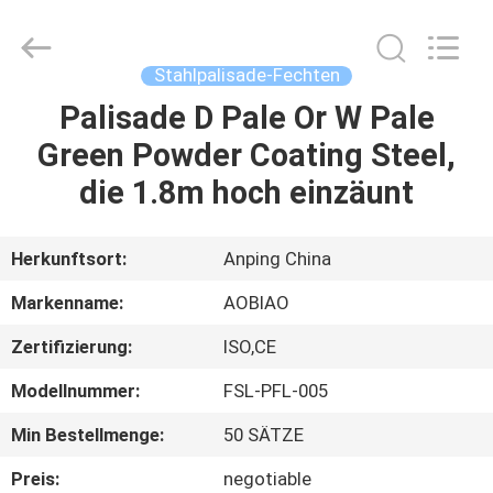
Products
Co.,Ltd.
All
Rights
Reserved.
Stahlpalisade-Fechten
Developed
by
Palisade D Pale Or W Pale
HAUS
ECER
Green Powder Coating Steel,
PRODUKTE
die 1.8m hoch einzäunt
ÜBER
Herkunftsort:
Anping China
UNS
Markenname:
AOBIAO
Zertifizierung:
ISO,CE
FABRIK-
Modellnummer:
FSL-PFL-005
AUSFLUG
Min Bestellmenge:
50 SÄTZE
QUALITÄTSKONTROLLE
Preis:
negotiable