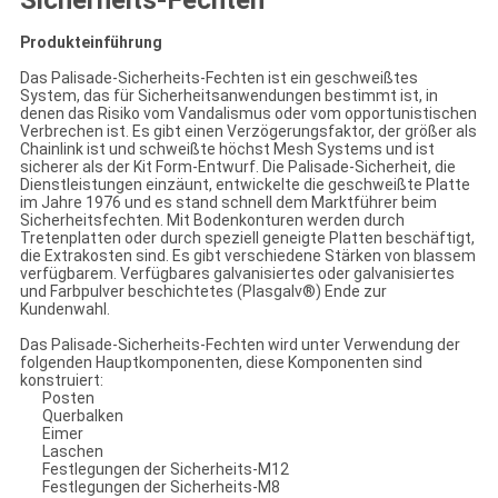
Sicherheits-Fechten
Produkteinführung
Das Palisade-Sicherheits-Fechten ist ein geschweißtes
System, das für Sicherheitsanwendungen bestimmt ist, in
denen das Risiko vom Vandalismus oder vom opportunistischen
Verbrechen ist. Es gibt einen Verzögerungsfaktor, der größer als
Chainlink ist und schweißte höchst Mesh Systems und ist
sicherer als der Kit Form-Entwurf. Die Palisade-Sicherheit, die
Dienstleistungen einzäunt, entwickelte die geschweißte Platte
im Jahre 1976 und es stand schnell dem Marktführer beim
Sicherheitsfechten. Mit Bodenkonturen werden durch
Tretenplatten oder durch speziell geneigte Platten beschäftigt,
die Extrakosten sind. Es gibt verschiedene Stärken von blassem
verfügbarem. Verfügbares galvanisiertes oder galvanisiertes
und Farbpulver beschichtetes (Plasgalv®) Ende zur
Kundenwahl.
Das Palisade-Sicherheits-Fechten wird unter Verwendung der
folgenden Hauptkomponenten, diese Komponenten sind
konstruiert:
Posten
Querbalken
Eimer
Laschen
Festlegungen der Sicherheits-M12
Festlegungen der Sicherheits-M8