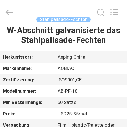
ISO9001
Fournisseur.
Copyright
©
2021
Stahlpalisade-Fechten
-
2025
Anping
W-Abschnitt galvanisierte das
HAUS
Aobiao
Wire
Stahlpalisade-Fechten
Mesh
Products
Co.,Ltd.
PRODUKTE
All
Rights
Reserved.
Herkunftsort:
Anping China
Developed
by
ÜBER
ECER
Markenname:
AOBIAO
UNS
Zertifizierung:
ISO9001,CE
Modellnummer:
AB-PF-18
FABRIK-
AUSFLUG
Min Bestellmenge:
50 Sätze
Preis:
USD25-35/set
QUALITÄTSKONTROLLE
Verpackung
Film 1.plastic/Palette oder