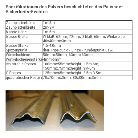
Spezifikationen des Pulvers beschichteten das Palisade-
Sicherheits-Fechten
Zaunplattenhöhe
1m-5m
Zaunplattenbreite
2m-3M
blasse Höhe
1m-5m
blasse Breite
W blaß: 62mm, 72mm; D blaß: 65mm; Winkeleisen:
40x40mmx3mm
blasse Stärke
1.5-4.0mm
Spitzenpunkt
drei Tripelpunkt-, Einzel-, runderpunkt usw.
Winkelschiene
50mmx50mm, 63mmx63mm,
Winkelschienenstärke
4mm-6mm
Ich strahle Posten
100mmx55mmxheight: 1.5m-6m,
150mmx75mmxheight: 3M-6m
C-Posten
125mmx65mmxheight: 2.5m-3.5m
quadratischer Posten
70x70mmx3mm, 80x80mmx3mm