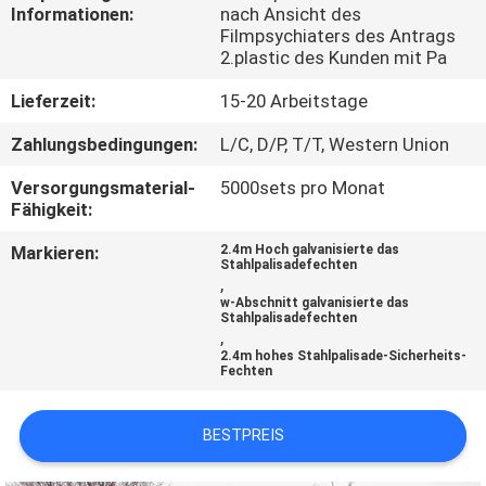
Informationen:
nach Ansicht des
Filmpsychiaters des Antrags
TRETEN
2.plastic des Kunden mit Pa
SIE
Lieferzeit:
15-20 Arbeitstage
MIT
Zahlungsbedingungen:
L/C, D/P, T/T, Western Union
UNS
Versorgungsmaterial-
5000sets pro Monat
IN
Fähigkeit:
VERBINDUNG
Markieren:
2.4m Hoch galvanisierte das
Stahlpalisadefechten
,
NACHRICHTEN
w-Abschnitt galvanisierte das
Stahlpalisadefechten
,
2.4m hohes Stahlpalisade-Sicherheits-
FORDERN
Fechten
SIE
BESTPREIS
EIN
ZITAT