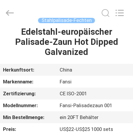
Mesh
Products
Co.,Ltd.
All
Rights
Stahlpalisade-Fechten
Reserved.
Developed
Edelstahl-europäischer
HAUS
by
ECER
Palisade-Zaun Hot Dipped
PRODUKTE
Galvanized
ÜBER
Herkunftsort:
China
UNS
Markenname:
Fansi
Zertifizierung:
CE ISO-2001
FABRIK-
Modellnummer:
Fansi-Palisadezaun 001
AUSFLUG
Min Bestellmenge:
ein 20FT Behälter
QUALITÄTSKONTROLLE
Preis:
US$22-US$25 1000 sets