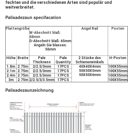
fechten und die verschiedenen Arten sind populär und
weitverbreitet.
Palisadezaun specifacation
Plattengröße
Angel Rail
Posten
W-Abschnitt blaß:
68mm
D-Abschnitt blaß: 65mm
Angeln Sie blasses:
56mm
Höhe
Breite
Pale
Pale
2 Stücke des
H-Posten
Thickness
Quantity
Schienenwinkels
1.8m
2.75m
2/2.5/3mm
17PCS
40X40X4mm
100X55mm
50X50X5mm
2.1m
2.75m
2/2.5/3mm
17PCS
100X55mm
50X50X6mm
2.4m
2.75m
2/2.5/3mm
17PCS
100X55mm
3m
2.75m
2/2.5/3/3.5mm
17PCS
100X55mm
Palisadezaunzeichnung