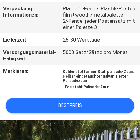
Verpackung
Platte 1>Fence: Plastik-Posten
TRETEN
Informationen:
film+wood-/metalpalette
2>Fence: jeder Postensatz mit
SIE
einer Palette 3
MIT
Lieferzeit:
25-30 Werktage
UNS
Versorgungsmaterial-
5000 Satz/Sätze pro Monat
IN
Fähigkeit:
VERBINDUNG
Markieren:
,
Kohlenstoffarmer Stahlpalisade-Zaun
Heißer eingetauchter galvanisierter
Palisadezaun
NACHRICHTEN
,
Edelstahl-Palisade-Zaun
FORDERN
BESTPREIS
SIE
EIN
ZITAT