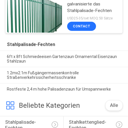
galvanisierte das
Stahlpalisade-Fechten
USD25-35/set MOQ:50 Sätze
CONTACT
Stahlpalisade-Fechten
6ft x 8ft Schmiedeeisen Gartenzaun Ornamental Eisenzaun
Stahlzaun
1.2mx2.1m Fußgängermassenkontrolle
Straßenverkehrssicherheitsschranke
Rostfeste 2,4 m hohe Palisadenzaun für Umspannwerke
Beliebte Kategorien
Alle
Stahlpalisade-
Stahlkettenglied-
Fechten
Fechten