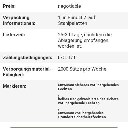
Preis:
negotiable
TRETEN
Verpackung
1. in Bündel 2. auf
SIE
Informationen:
Stahlpaletten
MIT
Lieferzeit:
25-30 Tage, nachdem die
UNS
Ablagerung empfangen
worden ist.
IN
Zahlungsbedingungen:
L/C, T/T
VERBINDUNG
Versorgungsmaterial-
2000 Sätze pro Woche
Fähigkeit:
NACHRICHTEN
Markieren:
60x60mm sicheres vorübergehendes
Fechten
,
FORDERN
heißes Bad galvanisierte das sichere
vorübergehende Fechten
SIE
,
60x60mm vorübergehendes
EIN
Standortsicherheitsfechten
ZITAT