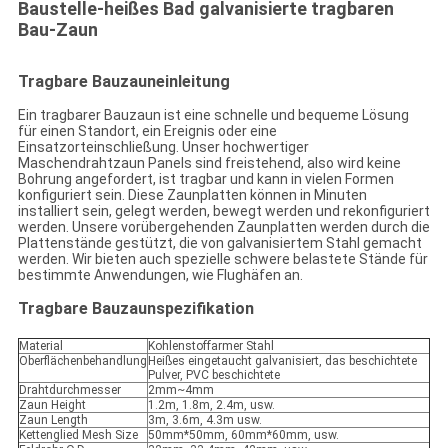
Baustelle-heißes Bad galvanisierte tragbaren
Bau-Zaun
Tragbare Bauzauneinleitung
Ein tragbarer Bauzaun ist eine schnelle und bequeme Lösung
für einen Standort, ein Ereignis oder eine
Einsatzorteinschließung. Unser hochwertiger
Maschendrahtzaun Panels sind freistehend, also wird keine
Bohrung angefordert, ist tragbar und kann in vielen Formen
konfiguriert sein. Diese Zaunplatten können in Minuten
installiert sein, gelegt werden, bewegt werden und rekonfiguriert
werden. Unsere vorübergehenden Zaunplatten werden durch die
Plattenstände gestützt, die von galvanisiertem Stahl gemacht
werden. Wir bieten auch spezielle schwere belastete Stände für
bestimmte Anwendungen, wie Flughäfen an.
Tragbare Bauzaun
spezifikation
Material
Kohlenstoffarmer Stahl
Oberflächenbehandlung
Heißes eingetaucht galvanisiert, das beschichtete
Pulver, PVC beschichtete
Drahtdurchmesser
2mm~4mm
Zaun Height
1.2m, 1.8m, 2.4m, usw.
Zaun Length
3m, 3.6m, 4.3m usw.
Kettenglied Mesh Size
50mm*50mm, 60mm*60mm, usw.