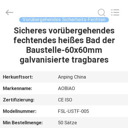
Mesh
Products
Co.,Ltd.
All
Rights
Vorübergehendes Sicherheits-Fechten
Reserved.
Developed
Sicheres vorübergehendes
HAUS
by
ECER
fechtendes heißes Bad der
PRODUKTE
Baustelle-60x60mm
galvanisierte tragbares
ÜBER
UNS
Herkunftsort:
Anping China
Markenname:
AOBIAO
FABRIK-
Zertifizierung:
CE ISO
AUSFLUG
Modellnummer:
FSL-USTF-005
QUALITÄTSKONTROLLE
Min Bestellmenge:
50 Sätze