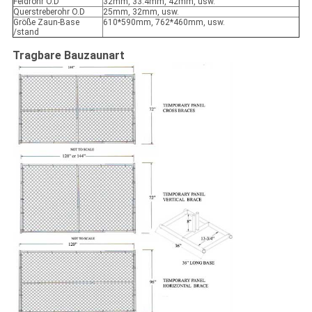
Feldrohr O.D
32mm, 33.4mm, 42mm, usw.
Querstreberohr O.D
25mm, 32mm, usw.
Größe Zaun-Base
610*590mm, 762*460mm, usw.
/stand
Tragbare Bauzaunart