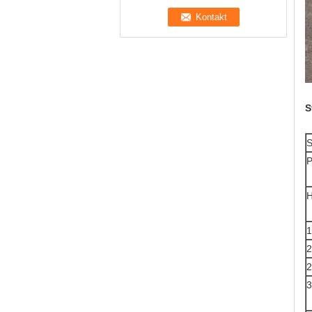
S
S
P
1
2
2
3