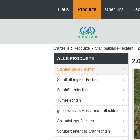
Haus
Produkte
Über uns
Fab
Startseite
Produkte
Stahlpalisade-Fechten
2
ALLE PRODUKTE
2.
Stahlpalisade-Fechten
Stahlkettenglied-Fechten
Stahlröhrenfechten
Turm-Fechten
geschweißtes Maschendrahtfechten
Antiaufstiegs-Fechten
Vorübergehendes Stahlfechten