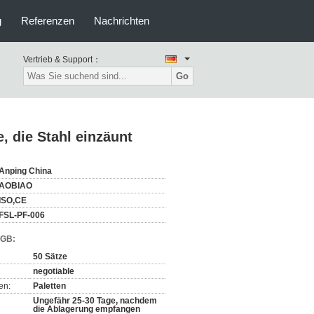
g
Referenzen
Nachrichten
Vertrieb & Support：
Go
, die Stahl einzäunt
Anping China
AOBIAO
ISO,CE
FSL-PF-006
AGB:
50 Sätze
negotiable
en:
Paletten
Ungefähr 25-30 Tage, nachdem
die Ablagerung empfangen