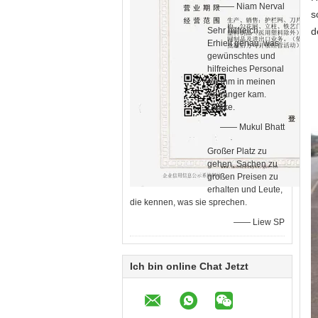
—— Niam Nerval
s
Sehr hilfreich.
d
Erhielt genau, was
gewünschtes und
hilfreiches Personal
ich ihm in meinen
Anhänger kam.
Danke.
—— Mukul Bhatt
Großer Platz zu
gehen, Sachen zu
großen Preisen zu
erhalten und Leute,
die kennen, was sie sprechen.
—— Liew SP
Ich bin online Chat Jetzt