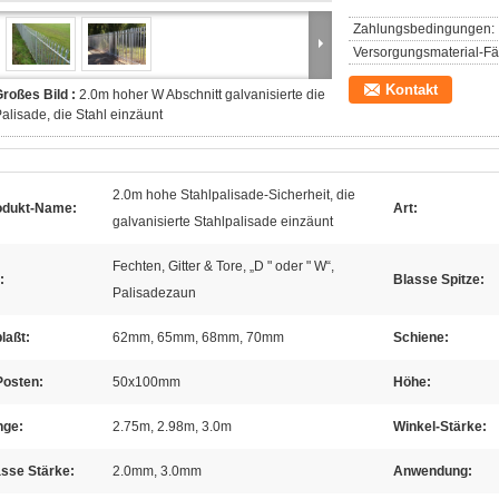
Zahlungsbedingungen:
Versorgungsmaterial-Fäh
Kontakt
roßes Bild :
2.0m hoher W Abschnitt galvanisierte die
alisade, die Stahl einzäunt
2.0m hohe Stahlpalisade-Sicherheit, die
odukt-Name:
Art:
galvanisierte Stahlpalisade einzäunt
Fechten, Gitter & Tore, „D " oder " W“,
:
Blasse Spitze:
Palisadezaun
laßt:
62mm, 65mm, 68mm, 70mm
Schiene:
Posten:
50x100mm
Höhe:
nge:
2.75m, 2.98m, 3.0m
Winkel-Stärke:
asse Stärke:
2.0mm, 3.0mm
Anwendung: