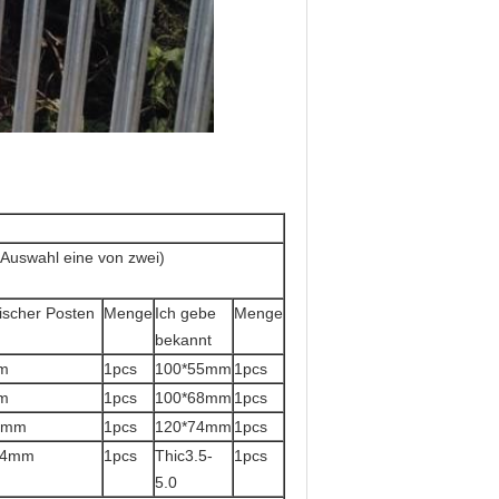
(Auswahl eine von zwei)
ischer Posten
Menge
Ich gebe
Menge
bekannt
m
1pcs
100*55mm
1pcs
m
1pcs
100*68mm
1pcs
0mm
1pcs
120*74mm
1pcs
5-4mm
1pcs
Thic3.5-
1pcs
5.0