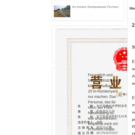
3m breites Stahlpalisade-Fechten
He
2
S
E
w
Freundlich und
A
hilfreich, trotz einen
w
kleinen Auftrag für
20 m-Rundenyard
nur machen. Das
E
Personal, das für
m
mich, der Preis
w
handloading ist,
war angemessen,
j
empfehle mich ich
R
in hohem Grade.
H