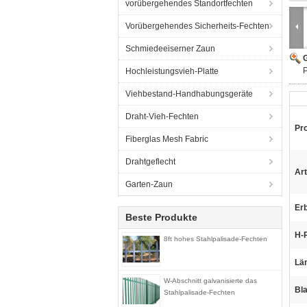
vorübergehendes Standortfechten
Vorübergehendes Sicherheits-Fechten
Schmiedeeiserner Zaun
G
P
Hochleistungsvieh-Platte
Viehbestand-Handhabungsgeräte
Draht-Vieh-Fechten
Pr
Fiberglas Mesh Fabric
Drahtgeflecht
Art
Garten-Zaun
Erb
Beste Produkte
H-
8ft hohes Stahlpalisade-Fechten
Lä
W-Abschnitt galvanisierte das
Bl
Stahlpalisade-Fechten