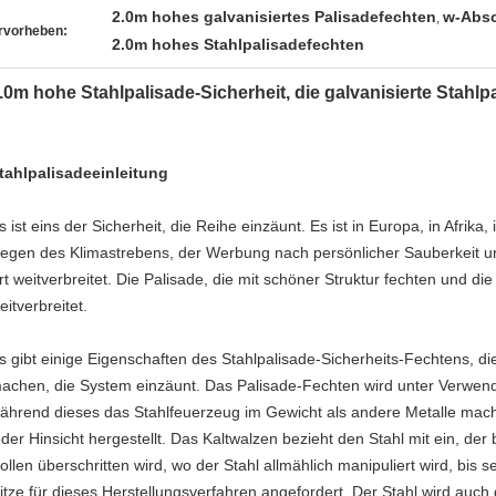
2.0m hohes galvanisiertes Palisadefechten
w-Absc
,
rvorheben:
2.0m hohes Stahlpalisadefechten
.0m hohe Stahlpalisade-Sicherheit, die galvanisierte Stahlp
tahlpalisadeeinleitung
s ist eins der Sicherheit, die Reihe einzäunt. Es ist in Europa, in Afrika, i
egen des Klimastrebens, der Werbung nach persönlicher Sauberkeit u
rt weitverbreitet. Die Palisade, die mit schöner Struktur fechten und d
eitverbreitet.
s gibt einige Eigenschaften des Stahlpalisade-Sicherheits-Fechtens, die
achen, die System einzäunt. Das Palisade-Fechten wird unter Verwen
ährend dieses das Stahlfeuerzeug im Gewicht als andere Metalle macht,
eder Hinsicht hergestellt. Das Kaltwalzen bezieht den Stahl mit ein, de
ollen überschritten wird, wo der Stahl allmählich manipuliert wird, bis s
itze für dieses Herstellungsverfahren angefordert. Der Stahl wird auch 