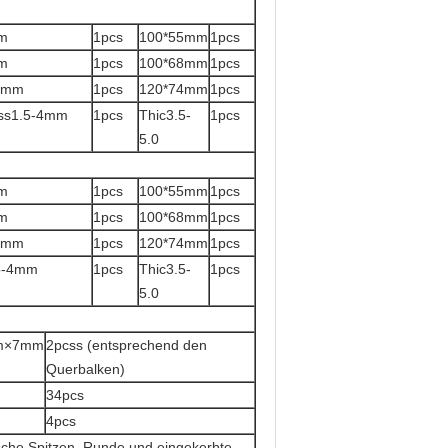
m
1pcs
100*55mm
1pcs
m
1pcs
100*68mm
1pcs
0mm
1pcs
120*74mm
1pcs
ss1.5-4mm
1pcs
Thic3.5-
1pcs
5.0
m
1pcs
100*55mm
1pcs
m
1pcs
100*68mm
1pcs
0mm
1pcs
120*74mm
1pcs
.5-4mm
1pcs
Thic3.5-
1pcs
5.0
m×7mm
2pcss (entsprechend den
Querbalken)
34pcs
4pcs
ische Spitzen, Runde und eingekerbte