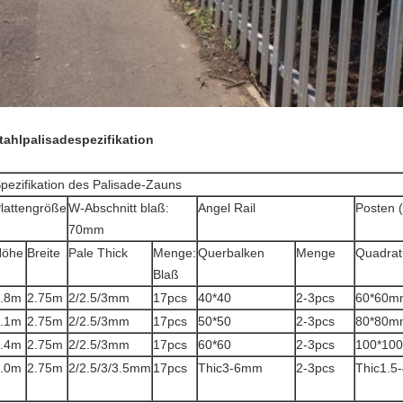
tahlpalisadespezifikation
pezifikation des Palisade-Zauns
lattengröße
W-Abschnitt blaß:
Angel Rail
Posten 
70mm
Höhe
Breite
Pale Thick
Menge:
Querbalken
Menge
Quadrat
Blaß
.8m
2.75m
2/2.5/3mm
17pcs
40*40
2-3pcs
60*60m
.1m
2.75m
2/2.5/3mm
17pcs
50*50
2-3pcs
80*80m
.4m
2.75m
2/2.5/3mm
17pcs
60*60
2-3pcs
100*10
.0m
2.75m
2/2.5/3/3.5mm
17pcs
Thic3-6mm
2-3pcs
Thic1.