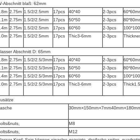
-Abschnitt blaß: 62mm
.8m
2.75m
1.5/2/2.5mm
17pcs
40*40
2-3pcs
60*60m
.1m
2.75m
1.5/2/2.5mm
17pcs
50*50
2-3pcs
80*80m
.4m
2.75m
1.5/2/2.5mm
17pcs
60*60
2-3pcs
100*10
.0m
2.75m
1.5/2/2.5mm
17pcs
Thic3-6mm
2-3pcs
Thickne
lasser Abschnitt D: 65mm
.8m
2.75m
1.5/2/2.5/3mm
17pcs
40*40
2-3pcs
60*60m
.1m
2.75m
1.5/2/2.5/3mm
17pcs
50*50
2-3pcs
80*80m
.4m
2.75m
1.5/2/2.5/3mm
17pcs
60*60
2-3pcs
100*10
.0m
2.75m
1.5/2/2.5/3mm
17pcs
Thic3-6mm
2-3pcs
Thick1
usätze
asche
30mm×150mm×7mm40mm×180m
olts&nuts,
M8
olts&nuts,
M12
lasser Kopf: Sein können einzelne gezeigte, dreifache spitze, quadrat