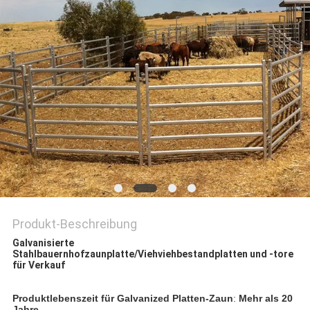
SITEMAP
PRIVACY
POLICY
Produkt-Beschreibung
Galvanisierte
Stahlbauernhofzaunplatte/Viehviehbestandplatten und -tore
für Verkauf
Produktlebenszeit für Galvanized Platten-Zaun
: 
Mehr als 20 
Jahre.