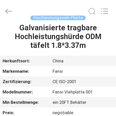
Mesh
Products
Co.,Ltd.
All
Rights
Hochleistungsvieh-Platte
Reserved.
Developed
by
Galvanisierte tragbare
HAUS
ECER
Hochleistungshürde ODM
PRODUKTE
täfelt 1.8*3.37m
ÜBER
Herkunftsort:
China
UNS
Markenname:
Fansi
Zertifizierung:
CE ISO-2001
FABRIK-
Modellnummer:
Fansi-Viehplatte 001
AUSFLUG
Min Bestellmenge:
ein 20FT Behälter
QUALITÄTSKONTROLLE
Preis:
negotiable