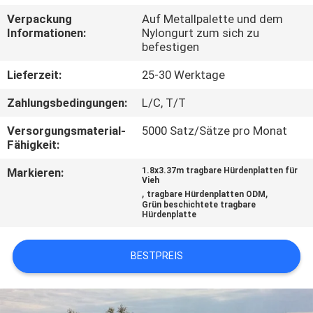
Verpackung
Auf Metallpalette und dem
TRETEN
Informationen:
Nylongurt zum sich zu
befestigen
SIE
MIT
Lieferzeit:
25-30 Werktage
UNS
Zahlungsbedingungen:
L/C, T/T
IN
Versorgungsmaterial-
5000 Satz/Sätze pro Monat
Fähigkeit:
VERBINDUNG
Markieren:
1.8x3.37m tragbare Hürdenplatten für
Vieh
NACHRICHTEN
,
,
tragbare Hürdenplatten ODM
Grün beschichtete tragbare
Hürdenplatte
FORDERN
BESTPREIS
SIE
EIN
ZITAT