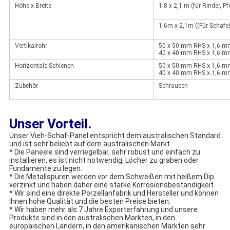
Höhe x Breite
1.8 x 2,1 m (für Rinder, P
1.6m x 2,1m ((Für Schafe
Vertikalrohr
50 x 50 mm RHS x 1,6 m
40 x 40 mm RHS x 1,6 m
Horizontale Schienen
50 x 50 mm RHS x 1,6 m
40 x 40 mm RHS x 1,6 mm
Zubehör
Schrauben
Unser Vorteil.
Unser Vieh-Schaf-Panel entspricht dem australischen Standard
und ist sehr beliebt auf dem australischen Markt.
* Die Paneele sind verriegelbar, sehr robust und einfach zu
installieren, es ist nicht notwendig, Löcher zu graben oder
Fundamente zu legen.
* Die Metallspuren werden vor dem Schweißen mit heißem Dip
verzinkt und haben daher eine starke Korrosionsbeständigkeit.
* Wir sind eine direkte Porzellanfabrik und Hersteller und können
Ihnen hohe Qualität und die besten Preise bieten.
* Wir haben mehr als 7 Jahre Exporterfahrung und unsere
Produkte sind in den australischen Märkten, in den
europäischen Ländern, in den amerikanischen Märkten sehr