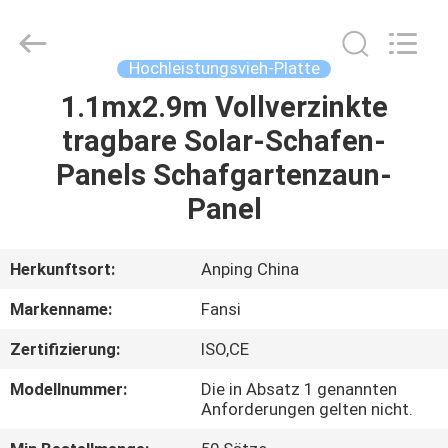
Products
Co.,Ltd.
All
Rights
Reserved.
Hochleistungsvieh-Platte
Developed
by
1.1mx2.9m Vollverzinkte
HAUS
ECER
tragbare Solar-Schafen-
PRODUKTE
Panels Schafgartenzaun-
Panel
ÜBER
UNS
Herkunftsort:
Anping China
Markenname:
Fansi
FABRIK-
Zertifizierung:
ISO,CE
AUSFLUG
Modellnummer:
Die in Absatz 1 genannten
Anforderungen gelten nicht.
QUALITÄTSKONTROLLE