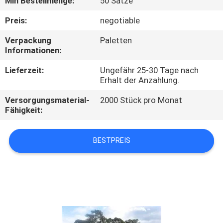
Min Bestellmenge:
50 Sätze
TRETEN
Preis:
negotiable
SIE
Verpackung
Paletten
Informationen:
MIT
UNS
Lieferzeit:
Ungefähr 25-30 Tage nach
Erhalt der Anzahlung.
IN
Versorgungsmaterial-
2000 Stück pro Monat
VERBINDUNG
Fähigkeit:
NACHRICHTEN
BESTPREIS
FORDERN
SIE
EIN
ZITAT