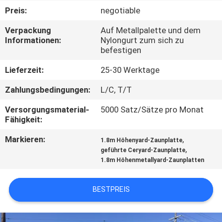
Preis:
negotiable
TRETEN
Verpackung
Auf Metallpalette und dem
SIE
Informationen:
Nylongurt zum sich zu
befestigen
MIT
UNS
Lieferzeit:
25-30 Werktage
IN
Zahlungsbedingungen:
L/C, T/T
VERBINDUNG
Versorgungsmaterial-
5000 Satz/Sätze pro Monat
Fähigkeit:
NACHRICHTEN
Markieren:
,
1.8m Höhenyard-Zaunplatte
,
geführte Ceryard-Zaunplatte
1.8m Höhenmetallyard-Zaunplatten
FORDERN
SIE
BESTPREIS
EIN
ZITAT