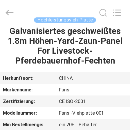
Products
Co.,Ltd.
All
Rights
Reserved.
Hochleistungsvieh-Platte
Developed
by
Galvanisiertes geschweißtes
HAUS
ECER
1.8m Höhen-Yard-Zaun-Panel
PRODUKTE
For Livestock-
Pferdebauernhof-Fechten
ÜBER
UNS
Herkunftsort:
CHINA
Markenname:
Fansi
FABRIK-
Zertifizierung:
CE ISO-2001
AUSFLUG
Modellnummer:
Fansi-Viehplatte 001
QUALITÄTSKONTROLLE
Min Bestellmenge:
ein 20FT Behälter