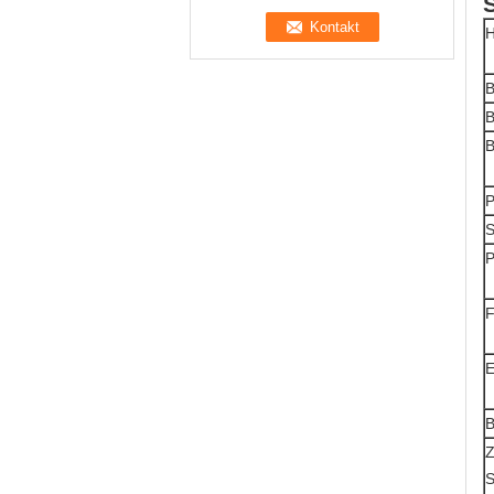
B
B
B
P
S
P
F
B
Z
S