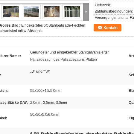
Lieferzeit:
Zahlungsbedingungen:
Versorgungsmaterial-Fäh
roßes Bild :
Eingekerbtes 6ft Stahlpalisade-Fechten
Kontakt
alvanisiert mit w-Abschnitt
Gerundeter und eingekerbter Stahlgalvanisierter
derer Name:
Art
Palisadezaun des Palisadezauns Platten
„D“ und " W“
:
Sc
sten:
55x100x4.5/5.0mm
Bla
asse Stärke D/W:
2.0mm, 2,5mm, 3.0mm
Qua
50x50x5.0/6.0mm
kel:
Eig
6.6ft Stahlpalisadefechten
eingekerbtes Stahlpali