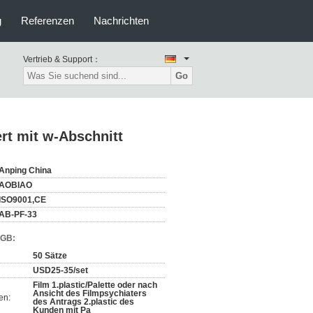
g
Referenzen
Nachrichten
Vertrieb & Support：
Go
ert mit w-Abschnitt
Anping China
AOBIAO
ISO9001,CE
AB-PF-33
AGB:
50 Sätze
USD25-35/set
Film 1.plastic/Palette oder nach
Ansicht des Filmpsychiaters
en:
des Antrags 2.plastic des
Kunden mit Pa