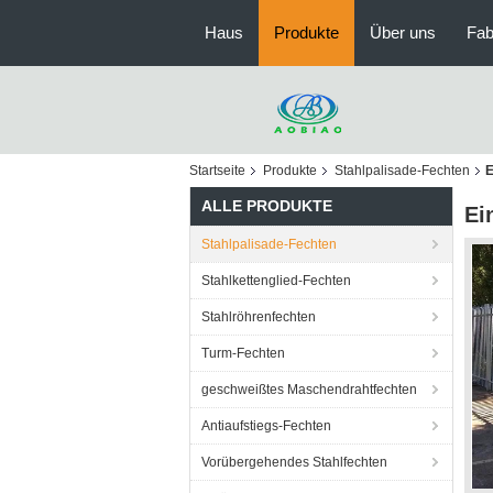
Haus
Produkte
Über uns
Fab
Startseite
Produkte
Stahlpalisade-Fechten
E
ALLE PRODUKTE
Ei
Stahlpalisade-Fechten
Stahlkettenglied-Fechten
Stahlröhrenfechten
Turm-Fechten
geschweißtes Maschendrahtfechten
Antiaufstiegs-Fechten
Vorübergehendes Stahlfechten