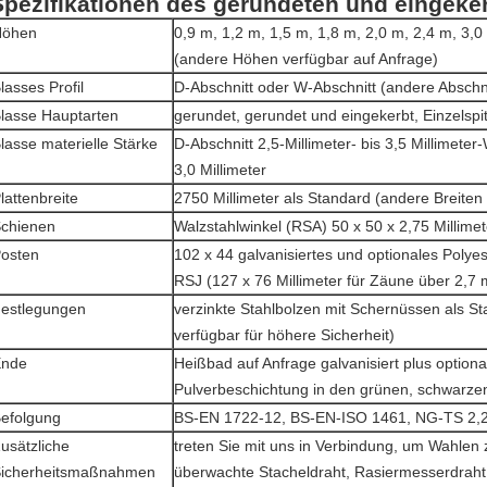
Spezifikationen des gerundeten und eingeke
Höhen
0,9 m, 1,2 m, 1,5 m, 1,8 m, 2,0 m, 2,4 m, 3,0
(andere Höhen verfügbar auf Anfrage)
lasses Profil
D-Abschnitt oder W-Abschnitt (andere Abschni
lasse Hauptarten
gerundet, gerundet und eingekerbt, Einzelspi
lasse materielle Stärke
D-Abschnitt 2,5-Millimeter- bis 3,5 Millimeter-
3,0 Millimeter
lattenbreite
2750 Millimeter als Standard (andere Breiten
chienen
Walzstahlwinkel (RSA) 50 x 50 x 2,75 Millimet
osten
102 x 44 galvanisiertes und optionales Polye
RSJ (127 x 76 Millimeter für Zäune über 2,7 
estlegungen
verzinkte Stahlbolzen mit Schernüssen als St
verfügbar für höhere Sicherheit)
Ende
Heißbad auf Anfrage galvanisiert plus optiona
Pulverbeschichtung in den grünen, schwarze
efolgung
BS-EN 1722-12, BS-EN-ISO 1461, NG-TS 2,
usätzliche
treten Sie mit uns in Verbindung, um Wahlen 
icherheitsmaßnahmen
überwachte Stacheldraht, Rasiermesserdraht