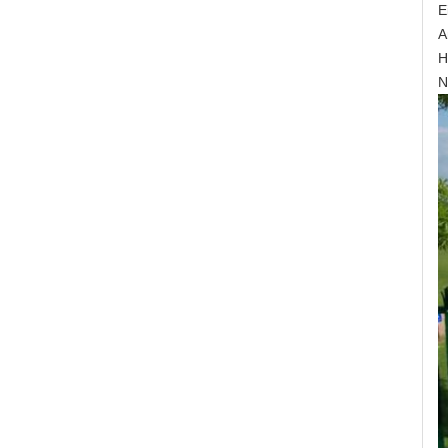
E
A
H
N