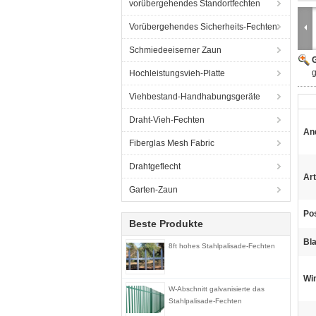
vorübergehendes Standortfechten
Vorübergehendes Sicherheits-Fechten
Schmiedeeiserner Zaun
G
g
Hochleistungsvieh-Platte
Viehbestand-Handhabungsgeräte
Draht-Vieh-Fechten
An
Fiberglas Mesh Fabric
Drahtgeflecht
Art
Garten-Zaun
Po
Beste Produkte
Bl
8ft hohes Stahlpalisade-Fechten
Win
W-Abschnitt galvanisierte das
Stahlpalisade-Fechten