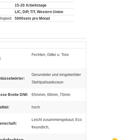
15-20 Arbeitstage
L/C, D/P, T/T, Western Union
igkeit:
5000sets pro Monat
Fechten, Gitter u. Tore
:
Gerundeter und eingekerbter
hlüsselwörter:
Stahlpalisadezaun
sse Breite D/W:
65mmm, 68mm, 70mm
lität:
hoch
Leicht zusammengebaut, Eco
enschaft:
freundlich,
sadefechten