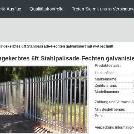
rik-Ausflug
Qualitätskontrolle
Treten Sie mit uns in Verbindun
ingekerbtes 6ft Stahlpalisade-Fechten galvanisiert mit w-Abschnitt
ngekerbtes 6ft Stahlpalisade-Fechten galvanisi
Produktdetails:
Herkunftsort:
Markenname:
Zertifizierung:
Modellnummer:
Zahlung und Versand 
Min Bestellmenge:
Preis:
Verpackung Information