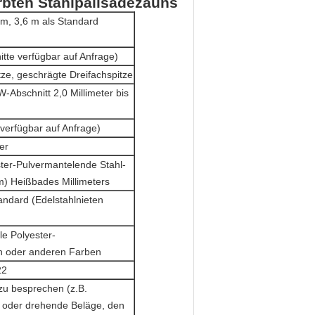
rbten Stahlpalisadezauns
 m, 3,6 m als Standard
tte verfügbar auf Anfrage)
tze, geschrägte Dreifachspitze
W-Abschnitt 2,0 Millimeter bis
 verfügbar auf Anfrage)
er
ster-Pulvermantelende Stahl-
m) Heißbades Millimeters
andard (Edelstahlnieten
le Polyester-
n oder anderen Farben
22
zu besprechen (z.B.
 oder drehende Beläge, den