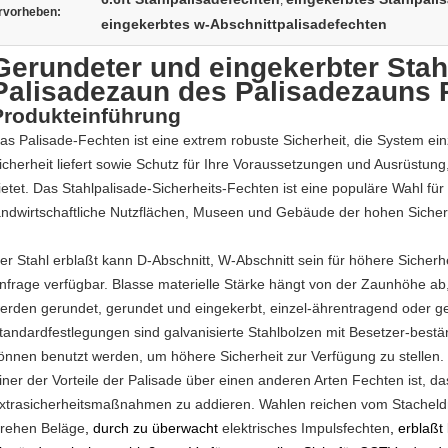
,
rvorheben:
eingekerbtes w-Abschnittpalisadefechten
Gerundeter und eingekerbter Stahl
Palisadezaun des Palisadezauns P
Produkteinführung
as Palisade-Fechten ist eine extrem robuste Sicherheit, die System ei
icherheit liefert sowie Schutz für Ihre Voraussetzungen und Ausrüstung
ietet. Das Stahlpalisade-Sicherheits-Fechten ist eine populäre Wahl für
andwirtschaftliche Nutzflächen, Museen und Gebäude der hohen Sicher
er Stahl erblaßt kann D-Abschnitt, W-Abschnitt sein für höhere Sicherhe
nfrage verfügbar. Blasse materielle Stärke hängt von der Zaunhöhe ab
erden gerundet, gerundet und eingekerbt, einzel-ährentragend oder g
tandardfestlegungen sind galvanisierte Stahlbolzen mit Besetzer-best
önnen benutzt werden, um höhere Sicherheit zur Verfügung zu stellen.
iner der Vorteile der Palisade über einen anderen Arten Fechten ist, das
xtrasicherheitsmaßnahmen zu addieren. Wahlen reichen vom Stachel
rehen
Beläge
, durch zu überwacht
elektrisches Impulsfechten
, erblaßt