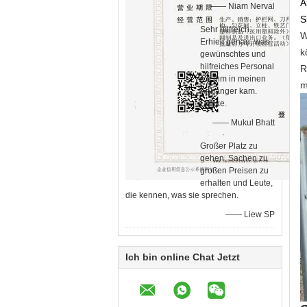
A
—— Niam Nerval
S
Sehr hilfreich.
W
Erhielt genau, was
k
gewünschtes und
hilfreiches Personal
R
ich ihm in meinen
m
Anhänger kam.
Danke.
—— Mukul Bhatt
Großer Platz zu
gehen, Sachen zu
großen Preisen zu
erhalten und Leute,
die kennen, was sie sprechen.
—— Liew SP
Ich bin online Chat Jetzt