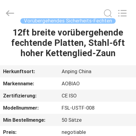
Sicherheitsfechten
Fournisseur.
Copyright
©
2021
Vorübergehendes Sicherheits-Fechten
-
2025
Anping
12ft breite vorübergehende
HAUS
Aobiao
Wire
fechtende Platten, Stahl-6ft
Mesh
Products
Co.,Ltd.
PRODUKTE
hoher Kettenglied-Zaun
All
Rights
Reserved.
Developed
by
ÜBER
Herkunftsort:
Anping China
ECER
UNS
Markenname:
AOBIAO
Zertifizierung:
CE ISO
FABRIK-
Modellnummer:
FSL-USTF-008
AUSFLUG
Min Bestellmenge:
50 Sätze
QUALITÄTSKONTROLLE
Preis:
negotiable