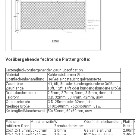
Vorübergehende fechtende Plattengröße:
Kettenglied-vorübergehender Zaun Specification
Material
Kohlenstoffarmer Stahl
Oberflächenbehandlung
Heißes eingetaucht galvanisierte
Zaunhöhe
4ft, 6ft, 8ft oder kundengebundene Größe
Zaunlänge
10ft, 12ft, 14ft oder kundengebundene Größe
Drahtdurchmesser
2.5mm, 2.7mm, 3mm, 3.5mm, 4mm, etc.
Feldrohr
O.D. 32mm, 33.4mm, 42mm, usw.
Querstreberohr
O.D. 25mm oder 32mm, etc.
Niedrige Größe
610x590mm, 762x460mm, usw.
KettengliedMaschenweite
50x50mm, 60x60mm, usw.
Feld und
Maschenweite
W
Oberflächenbehandlung
Platte
mittleres Rohr
Zorndurchmesser
Breite
25x1.2/1.5mm
50x50mm
2.0mm
Galvanisiert und
2.00m
32x1.2/1.5mm
60x60mm
2.5mm
PVC beschichtete
2.40m