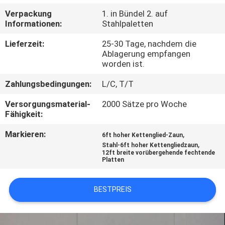
Verpackung
1. in Bündel 2. auf
TRETEN
Informationen:
Stahlpaletten
SIE
Lieferzeit:
25-30 Tage, nachdem die
MIT
Ablagerung empfangen
worden ist.
UNS
Zahlungsbedingungen:
L/C, T/T
IN
Versorgungsmaterial-
2000 Sätze pro Woche
VERBINDUNG
Fähigkeit:
Markieren:
,
6ft hoher Kettenglied-Zaun
NACHRICHTEN
,
Stahl-6ft hoher Kettengliedzaun
12ft breite vorübergehende fechtende
Platten
FORDERN
SIE
BESTPREIS
EIN
ZITAT