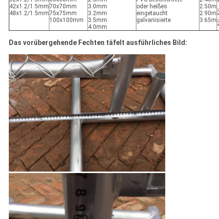
42x1.2/1.5mm
70x70mm
3.0mm
oder heißes
2.50m
48x1.2/1.5mm
75x75mm
3.2mm
eingetaucht
2.90m
100x100mm
3.5mm
galvanisierte
3.65m
4.0mm
Das vorübergehende Fechten täfelt ausführliches Bild: