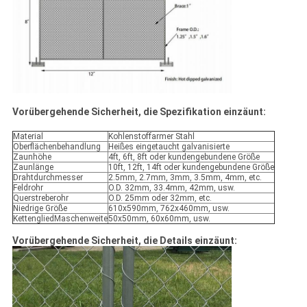
Vorübergehende Sicherheit, die Spezifikation einzäunt:
Material
Kohlenstoffarmer Stahl
Oberflächenbehandlung
Heißes eingetaucht galvanisierte
Zaunhöhe
4ft, 6ft, 8ft oder kundengebundene Größe
Zaunlänge
10ft, 12ft, 14ft oder kundengebundene Größe
Drahtdurchmesser
2.5mm, 2.7mm, 3mm, 3.5mm, 4mm, etc.
Feldrohr
O.D. 32mm, 33.4mm, 42mm, usw.
Querstreberohr
O.D. 25mm oder 32mm, etc.
Niedrige Größe
610x590mm, 762x460mm, usw.
KettengliedMaschenweite
50x50mm, 60x60mm, usw.
Vorübergehende Sicherheit, die Details einzäunt: