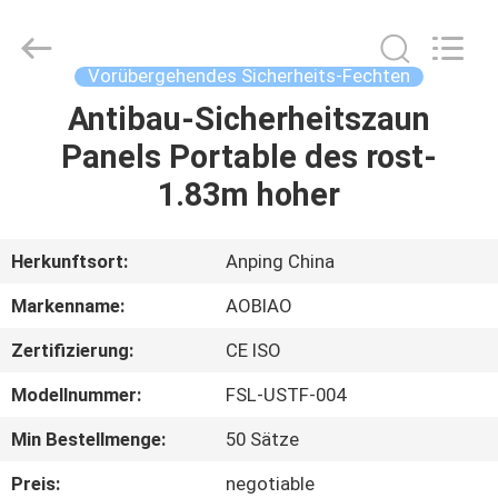
Breite
Fournisseur.
Copyright
©
2021
Vorübergehendes Sicherheits-Fechten
-
2025
Anping
Antibau-Sicherheitszaun
HAUS
Aobiao
Wire
Panels Portable des rost-
Mesh
Products
Co.,Ltd.
PRODUKTE
1.83m hoher
All
Rights
Reserved.
Developed
by
ÜBER
Herkunftsort:
Anping China
ECER
UNS
Markenname:
AOBIAO
Zertifizierung:
CE ISO
FABRIK-
Modellnummer:
FSL-USTF-004
AUSFLUG
Min Bestellmenge:
50 Sätze
QUALITÄTSKONTROLLE
Preis:
negotiable