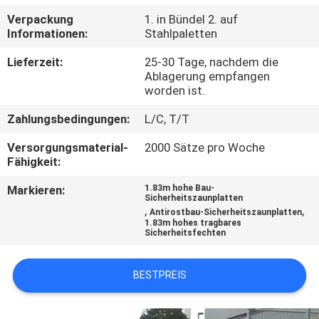
Verpackung
1. in Bündel 2. auf
TRETEN
Informationen:
Stahlpaletten
SIE
Lieferzeit:
25-30 Tage, nachdem die
MIT
Ablagerung empfangen
worden ist.
UNS
Zahlungsbedingungen:
L/C, T/T
IN
Versorgungsmaterial-
2000 Sätze pro Woche
VERBINDUNG
Fähigkeit:
Markieren:
1.83m hohe Bau-
NACHRICHTEN
Sicherheitszaunplatten
,
,
Antirostbau-Sicherheitszaunplatten
1.83m hohes tragbares
Sicherheitsfechten
FORDERN
SIE
BESTPREIS
EIN
ZITAT