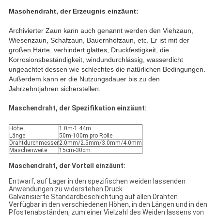
Maschendraht, der Erzeugnis einzäunt:
Archivierter Zaun kann auch genannt werden den Viehzaun,
Wiesenzaun, Schafzaun, Bauernhofzaun, etc. Er ist mit der
großen Härte, verhindert glattes, Druckfestigkeit, die
Korrosionsbeständigkeit, windundurchlässig, wasserdicht
ungeachtet dessen wie schlechtes die natürlichen Bedingungen.
Außerdem kann er die Nutzungsdauer bis zu den
Jahrzehntjahren sicherstellen.
Maschendraht, der Spezifikation einzäunt:
Höhe
1.0m-1.44m
Länge
50m-100m pro Rolle
Drahtdurchmesser
2.0mm/2.5mm/3.0mm/4.0mm
Maschenweite
15cm-30cm
Maschendraht, der Vorteil einzäunt:
Entwarf, auf Lager in den spezifischen weiden lassenden
Anwendungen zu widerstehen Druck
Galvanisierte Standardbeschichtung auf allen Drähten
Verfügbar in den verschiedenen Höhen, in den Längen und in den
Pfostenabständen, zum einer Vielzahl des Weiden lassens von