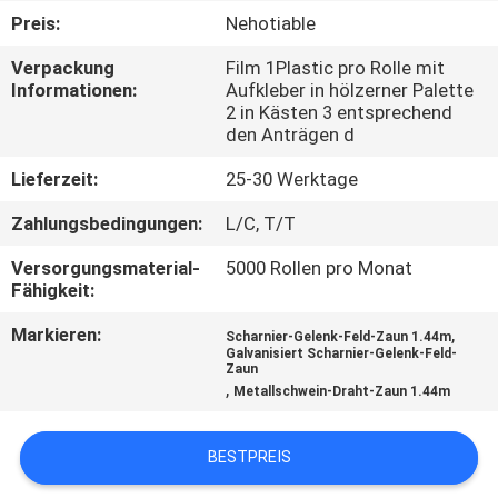
Preis:
Nehotiable
TRETEN
Verpackung
Film 1Plastic pro Rolle mit
SIE
Informationen:
Aufkleber in hölzerner Palette
2 in Kästen 3 entsprechend
MIT
den Anträgen d
UNS
Lieferzeit:
25-30 Werktage
IN
Zahlungsbedingungen:
L/C, T/T
VERBINDUNG
Versorgungsmaterial-
5000 Rollen pro Monat
Fähigkeit:
NACHRICHTEN
Markieren:
,
Scharnier-Gelenk-Feld-Zaun 1.44m
Galvanisiert Scharnier-Gelenk-Feld-
Zaun
FORDERN
,
Metallschwein-Draht-Zaun 1.44m
SIE
EIN
BESTPREIS
ZITAT