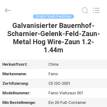
Wire
Mesh
Products
Co.,Ltd.
All
Draht-Vieh-Fechten
Rights
Reserved.
Developed
Galvanisierter Bauernhof-
HAUS
by
ECER
Scharnier-Gelenk-Feld-Zaun-
PRODUKTE
Metal Hog Wire-Zaun 1.2-
1.44m
ÜBER
UNS
Herkunftsort:
China
Markenname:
Fansi
FABRIK-
Zertifizierung:
CE ISO-2001
AUSFLUG
Modellnummer:
Fansi-Viehzaun 001
QUALITÄTSKONTROLLE
Min Bestellmenge:
Ein 20-Fuß-Container