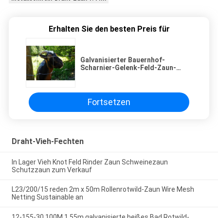
Erhalten Sie den besten Preis für
Galvanisierter Bauernhof-
Scharnier-Gelenk-Feld-Zaun-
Metal Hog Wire-Zaun 1.2-1.44m
Fortsetzen
Draht-Vieh-Fechten
In Lager Vieh Knot Feld Rinder Zaun Schweinezaun
Schutzzaun zum Verkauf
L23/200/15 reden 2m x 50m Rollenrotwild-Zaun Wire Mesh
Netting Sustainable an
12-155-30 100M 1.55m galvanisierte heißes Bad Rotwild-