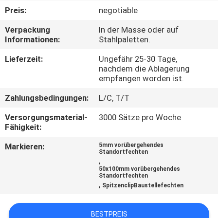
Preis:
negotiable
TRETEN
Verpackung
In der Masse oder auf
SIE
Informationen:
Stahlpaletten.
MIT
Lieferzeit:
Ungefähr 25-30 Tage,
UNS
nachdem die Ablagerung
empfangen worden ist.
IN
Zahlungsbedingungen:
L/C, T/T
VERBINDUNG
Versorgungsmaterial-
3000 Sätze pro Woche
Fähigkeit:
FORDERN
Markieren:
5mm vorübergehendes
SIE
Standortfechten
,
EIN
50x100mm vorübergehendes
Standortfechten
ZITAT
,
SpitzenclipBaustellefechten
NACHRICHTEN
BESTPREIS