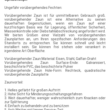
Ungefähr vorübergehendes Fechten:
Vorübergehender Zaun ist für unmittelbaren Gebrauch groß.
vorübergehender Zaun ist eine Alternative zu seinen
dauerhaften Gegenstücken, wenn ein Zaun auf einer
kurzfristigen Basis wie für Lagerung, öffentlicher Sicherheit,
Massenkontrolle oder Diebstahlabschreckung angefordert wird.
Wir bieten Größen einer Vielzahl von vorübergehenden
Zaunplatten an, um Ihren spezifischen Anforderungen des
Standorts zu entsprechen. Sie können schnell und leicht
installiert sein; Sie können frei stehen oder verankert in
irgendeine Art Oberfläche.
Vorübergehender Zaun Material: Eisen, Stahl, Galfan-Draht
Vorübergehendes Zaun Surface-Ende: Galvanisiert,
beschichtete PVC, das beschichtete Pulver
Vorübergehende Zaun Hole-Form: Rechteck, quadratische
vorübergehende Zaunplatte
Zaunvorteil:
1. Helles gefärbt für großen Auftritt
2. Hohe Sicht für Minderungsschaltungsgefahren
3. Weit dauerhafter, weniger wahrscheinlich zum Knacken oder
zur Splitterung
4. Einfach zu behandeln und zu benützen
5. Anti-Wetter mit langer Service-Zeit