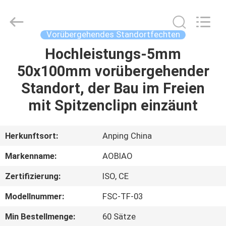
vorübergehendes
Fechten
Fournisseur.
Copyright
©
Vorübergehendes Standortfechten
2021
-
2025
Hochleistungs-5mm
HAUS
steel-
securityfence.com.
50x100mm vorübergehender
All
Rights
Reserved.
PRODUKTE
Standort, der Bau im Freien
Developed
by
ECER
mit Spitzenclipn einzäunt
ÜBER
UNS
Herkunftsort:
Anping China
Markenname:
AOBIAO
FABRIK-
Zertifizierung:
ISO, CE
AUSFLUG
Modellnummer:
FSC-TF-03
QUALITÄTSKONTROLLE
Min Bestellmenge:
60 Sätze