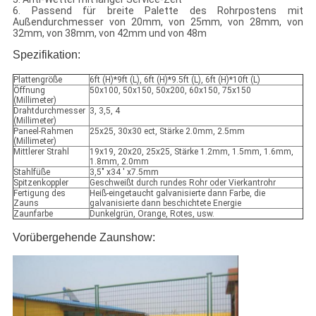
6. Passend für breite Palette des Rohrpostens mit
Außendurchmesser von 20mm, von 25mm, von 28mm, von
32mm, von 38mm, von 42mm und von 48m
Spezifikation:
Plattengröße
6ft (H)*9ft (L), 6ft (H)*9.5ft (L), 6ft (H)*10ft (L)
Öffnung
50x100, 50x150, 50x200, 60x150, 75x150
(Millimeter)
Drahtdurchmesser
3, 3,5, 4
(Millimeter)
Paneel-Rahmen
25x25, 30x30 ect, Stärke 2.0mm, 2.5mm
(Millimeter)
Mittlerer Strahl
19x19, 20x20, 25x25, Stärke 1.2mm, 1.5mm, 1.6mm,
1.8mm, 2.0mm
Stahlfüße
3,5" x34 ' x7.5mm
Spitzenkoppler
Geschweißt durch rundes Rohr oder Vierkantrohr
Fertigung des
Heiß-eingetaucht galvanisierte dann Farbe, die
Zauns
galvanisierte dann beschichtete Energie
Zaunfarbe
Dunkelgrün, Orange, Rotes, usw.
Vorübergehende Zaunshow: