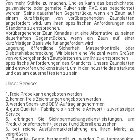
von mehr Stärke zu machen. Und es kann das beschichtete,
galvanisierte oder gemalte Pulver sein PVC, das beschichtet
werden. Seine dauerhaften Gegenstücke, wenn ein Zaun auf
einem kurzfristigen von vorübergehenden Zaunplatten
angefordert wird, um Ihren spezifischen Anforderungen des
Standorts zu entsprechen.
Vorübergehender Zaun Kanadas ist eine Alternative zu seinen
dauerhaften Gegenstücken, wenn ein Zaun auf einer
kurzfristigen Basis wie für angefordert wird
Lagerung, öffentliche Sicherheit, Massenkontrolle oder
Diebstahlabschreckung. Wir bieten eine Vielzahl wenn Größen
von vorübergehenden Zaunplatten an, um Ihr zu entsprechen
spezifische Anforderungen des Standorts. Unsere Zaunplatten
sind entworfen und konstruiert, um in der Industrie das stärkste
und das am dauerhaftesten zu sein.
Unser Service:
1. Freie Probe kann angeboten werden
2. können freie Zeichnungen angeboten werden
3. werden Soem- und ODM-Auftrag angenommen
4. gute Qualität + Fabrikpreis + schnelle Antwort + zuverlässiger
Service
5. erbringen Sie Sichtbarmachungsdienstleistungen, um
Produktionsfortschritt jederzeit und überall anzusehen
6. bot reiche Ausfuhrmarkterfahrung an, Ihren Markt zu
vergrößern
7. Garantie: Beste hergestellt zu werden Qualitätsprodukte.