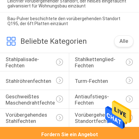
Leichter vorübergehender Standort, der heißes eingetaucht
galvanisiert für Wohnungsbau einzäunt
Bau-Pulver beschichtete den vorübergehenden Standort
Q195, der 6ft Platten einzäunt
Beliebte Kategorien
Alle
Stahlpalisade-
Stahlkettenglied-
Fechten
Fechten
Stahlröhrenfechten
Turm-Fechten
Geschweißtes 
Antiaufstiegs-
Maschendrahtfechten
Fechten
Vorübergehendes 
Vorübergehendes 
Stahlfechten
Standortfechten
Fordern Sie ein Angebot