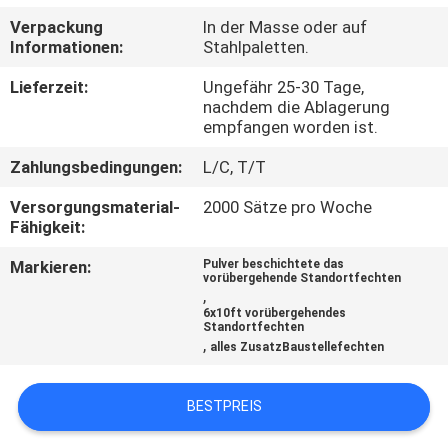
Verpackung
In der Masse oder auf
TRETEN
Informationen:
Stahlpaletten.
SIE
Lieferzeit:
Ungefähr 25-30 Tage,
MIT
nachdem die Ablagerung
empfangen worden ist.
UNS
Zahlungsbedingungen:
L/C, T/T
IN
Versorgungsmaterial-
2000 Sätze pro Woche
VERBINDUNG
Fähigkeit:
Markieren:
Pulver beschichtete das
NACHRICHTEN
vorübergehende Standortfechten
,
6x10ft vorübergehendes
Standortfechten
FORDERN
,
alles ZusatzBaustellefechten
SIE
EIN
BESTPREIS
ZITAT