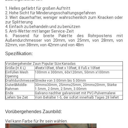
1. Helles gefärbt für großen Auftritt
2. Hohe Sicht für Minderungsschaltungsgefahren
3. Weit dauerhafter, weniger wahrscheinlich zum Knacken oder
zur Splitterung
4. Einfach zu behandeln und zu benützen
5. Anti-Wetter mit langer Service-Zeit
6. Passend für breite Palette des Rohrpostens mit
Außendurchmesser von 20mm, von 25mm, von 28mm, von
32mm, von 38mm, von 42mm und von 48m
Spezifikation:
Vorübergehender Zaun Popular Size Kanadas
Größe (H X L)
4feetx10feet, 6feet x 10feet, 8 Fuß x 10feet
Einfüllen Mesh
100mm x 300mm, 60x120mm, 50mm x100mm
Opening
Drahtdurchmesser
Strecke von 3.00mm bis 5.00mm
Outer&Middle-
30mmx30mm, 25mmx25mm, 20mmx20mm, Stärke
Rahmen
1.5mm, 2.0mm, 2.5mm, 3.00mm
Ende
Galvano nachher galvanisiert mit PVC-Pulvermalerei
Liefern Sie Zeit
Vom Behälter 1-5, der sofort innerhalb Tages 28 liefert
Vorübergehendes Zaunbild:
Viel kann Farbe für Ihr sein wählen.