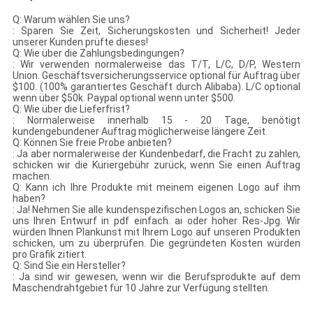
Q: Warum wählen Sie uns?
: Sparen Sie Zeit, Sicherungskosten und Sicherheit! Jeder
unserer Kunden prüfte dieses!
Q: Wie über die Zahlungsbedingungen?
: Wir verwenden normalerweise das T/T, L/C, D/P, Western
Union. Geschäftsversicherungsservice optional für Auftrag über
$100. (100% garantiertes Geschäft durch Alibaba). L/C optional
wenn über $50k. Paypal optional wenn unter $500.
Q: Wie über die Lieferfrist?
: Normalerweise innerhalb 15 - 20 Tage, benötigt
kundengebundener Auftrag möglicherweise längere Zeit.
Q: Können Sie freie Probe anbieten?
: Ja aber normalerweise der Kundenbedarf, die Fracht zu zahlen,
schicken wir die Kuriergebühr zurück, wenn Sie einen Auftrag
machen.
Q: Kann ich Ihre Produkte mit meinem eigenen Logo auf ihm
haben?
: Ja! Nehmen Sie alle kundenspezifischen Logos an, schicken Sie
uns Ihren Entwurf in pdf einfach. ai oder hoher Res-Jpg. Wir
würden Ihnen Plankunst mit Ihrem Logo auf unseren Produkten
schicken, um zu überprüfen. Die gegründeten Kosten würden
pro Grafik zitiert.
Q: Sind Sie ein Hersteller?
: Ja sind wir gewesen, wenn wir die Berufsprodukte auf dem
Maschendrahtgebiet für 10 Jahre zur Verfügung stellten.