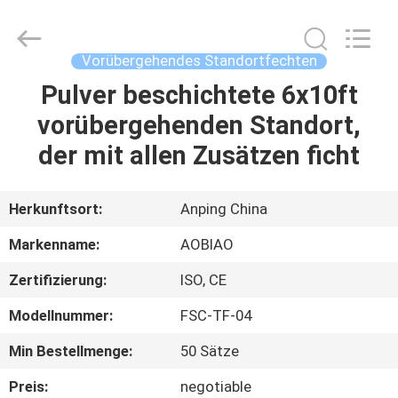
Wire
Mesh
Products
Co.,Ltd.
All
Vorübergehendes Standortfechten
Rights
Reserved.
Developed
Pulver beschichtete 6x10ft
HAUS
by
ECER
vorübergehenden Standort,
PRODUKTE
der mit allen Zusätzen ficht
ÜBER
Herkunftsort:
Anping China
UNS
Markenname:
AOBIAO
Zertifizierung:
ISO, CE
FABRIK-
Modellnummer:
FSC-TF-04
AUSFLUG
Min Bestellmenge:
50 Sätze
QUALITÄTSKONTROLLE
Preis:
negotiable