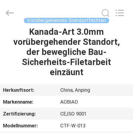
Fournisseur.
Copyright
©
2021
-
Vorübergehendes Standortfechten
2025
steel-
securityfence.com.
Kanada-Art 3.0mm
HAUS
All
Rights
vorübergehender Standort,
Reserved.
Developed
by
PRODUKTE
der bewegliche Bau-
ECER
Sicherheits-Filetarbeit
ÜBER
einzäunt
UNS
Herkunftsort:
China, Anping
FABRIK-
Markenname:
AOBIAO
AUSFLUG
Zertifizierung:
CE,ISO 9001
QUALITÄTSKONTROLLE
Modellnummer:
CTF-W-013