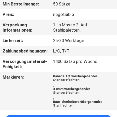
Min Bestellmenge:
50 Sätze
TRETEN
Preis:
negotiable
SIE
Verpackung
1. In Masse 2. Auf
MIT
Informationen:
Stahlpaletten.
UNS
Lieferzeit:
25-30 Werktage
IN
Zahlungsbedingungen:
L/C, T/T
VERBINDUNG
Versorgungsmaterial-
1400 Sätze pro Woche
Fähigkeit:
FORDERN
Markieren:
Kanada-Art vorübergehendes
SIE
Standortfechten
,
EIN
3.0mm vorübergehendes
Standortfechten
,
ZITAT
Bausicherheitsvorübergehendes
Stahlfechten
NACHRICHTEN