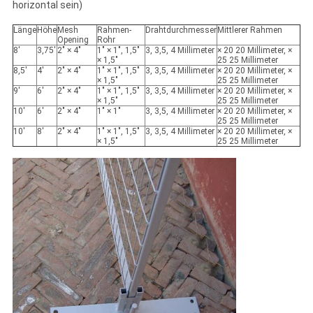
horizontal sein)
Länge
Höhe
Mesh
Rahmen-
Drahtdurchmesser
Mittlerer Rahmen
Opening
Rohr
8'
3,75'
2" × 4"
1" × 1", 1,5"
3, 3,5, 4 Millimeter
× 20 20 Millimeter, ×
× 1,5"
25 25 Millimeter
8,5'
4'
2" × 4"
1" × 1", 1,5"
3, 3,5, 4 Millimeter
× 20 20 Millimeter, ×
× 1,5"
25 25 Millimeter
9'
6'
2" × 4"
1" × 1", 1,5"
3, 3,5, 4 Millimeter
× 20 20 Millimeter, ×
× 1,5"
25 25 Millimeter
10'
6'
2" × 4"
1" × 1"
3, 3,5, 4 Millimeter
× 20 20 Millimeter, ×
25 25 Millimeter
10'
8'
2" × 4"
1" × 1", 1,5"
3, 3,5, 4 Millimeter
× 20 20 Millimeter, ×
× 1,5"
25 25 Millimeter