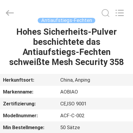
Eisens
des
CERS
Anti
Fournisseur.
Antiaufstiegs-Fechten
Copyright
©
2021
Hohes Sicherheits-Pulver
HAUS
-
2025
beschichtete das
steel-
securityfence.com.
All
PRODUKTE
Antiaufstiegs-Fechten
Rights
Reserved.
Developed
schweißte Mesh Security 358
by
ECER
ÜBER
UNS
Herkunftsort:
China, Anping
Markenname:
AOBIAO
FABRIK-
Zertifizierung:
CE,ISO 9001
AUSFLUG
Modellnummer:
ACF-C-002
QUALITÄTSKONTROLLE
Min Bestellmenge:
50 Sätze