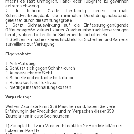
macht es fast unmöglich, Hand- oder Fußgriffe zu gewinnen
extrem schwierig
2. In hohem Grade beständig gegen normale
Schneidwerkzeugdank die minimalen Durchdringenabstände
geleistet durch die Öffnungsgröße
3. Setzt Sichtauswirkung auf die Einfassung-genügende
Öffnungsgröße zulässt klares Zuschauerbetrachtenvergnügen
herab, während öffentliche Sicherheit beibehalten Sie
4. Stellt ein kritisches klares Blickfeld für Sicherheit und Kamera
surveillanc zur Verfügung
Eigenschaft:
1. Anti-Aufstieg
2. Schützt sich gegen Schnitt-durch
3. Ausgezeichnete Sicht
4. Schnelle und einfache Installation
5. Hohes kosteneffektives
6. Niedrige Instandhaltungskosten
Verpackung:
Weil wir Zaunfabrik mit 358 Maschen sind, haben Sie viele
Erfahrung in der Produktion und im Verpacken dieser 358
Zaunplatten in gute Bedingungen
1) Zaunplatte: 1> im Massen-Plastikfilm 2> + im Metall/in der
hölzernen Palette