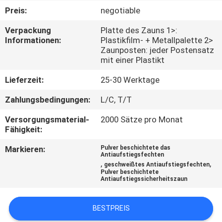
Preis:
negotiable
TRETEN
Verpackung
Platte des Zauns 1>:
SIE
Informationen:
Plastikfilm- + Metallpalette 2>
Zaunposten: jeder Postensatz
MIT
mit einer Plastikt
UNS
Lieferzeit:
25-30 Werktage
IN
Zahlungsbedingungen:
L/C, T/T
VERBINDUNG
Versorgungsmaterial-
2000 Sätze pro Monat
Fähigkeit:
FORDERN
Markieren:
Pulver beschichtete das
SIE
Antiaufstiegsfechten
,
,
geschweißtes Antiaufstiegsfechten
EIN
Pulver beschichtete
Antiaufstiegssicherheitszaun
ZITAT
BESTPREIS
NACHRICHTEN