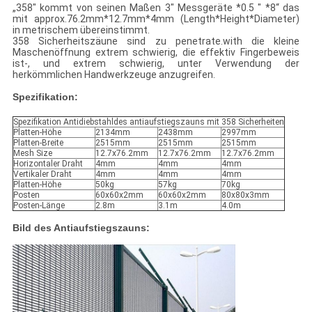
„358" kommt von seinen Maßen 3" Messgeräte *0.5 " *8“ das
mit approx.76.2mm*12.7mm*4mm (Length*Height*Diameter)
in metrischem übereinstimmt.
358 Sicherheitszäune sind zu penetrate.with die kleine
Maschenöffnung extrem schwierig, die effektiv Fingerbeweis
ist-, und extrem schwierig, unter Verwendung der
herkömmlichen Handwerkzeuge anzugreifen.
Spezifikation:
Spezifikation Antidiebstahldes antiaufstiegszauns mit 358 Sicherheiten
Platten-Höhe
2134mm
2438mm
2997mm
Platten-Breite
2515mm
2515mm
2515mm
Mesh Size
12.7x76.2mm
12.7x76.2mm
12.7x76.2mm
Horizontaler Draht
4mm
4mm
4mm
Vertikaler Draht
4mm
4mm
4mm
Platten-Höhe
50kg
57kg
70kg
Posten
60x60x2mm
60x60x2mm
80x80x3mm
Posten-Länge
2.8m
3.1m
4.0m
Bild des Antiaufstiegszauns: