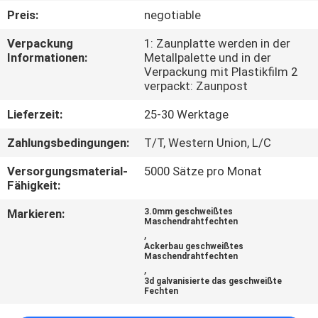
Preis:
negotiable
TRETEN
Verpackung
1: Zaunplatte werden in der
SIE
Informationen:
Metallpalette und in der
Verpackung mit Plastikfilm 2
MIT
verpackt: Zaunpost
UNS
Lieferzeit:
25-30 Werktage
IN
Zahlungsbedingungen:
T/T, Western Union, L/C
VERBINDUNG
Versorgungsmaterial-
5000 Sätze pro Monat
Fähigkeit:
NACHRICHTEN
Markieren:
3.0mm geschweißtes
Maschendrahtfechten
,
FORDERN
Ackerbau geschweißtes
Maschendrahtfechten
SIE
,
3d galvanisierte das geschweißte
EIN
Fechten
ZITAT