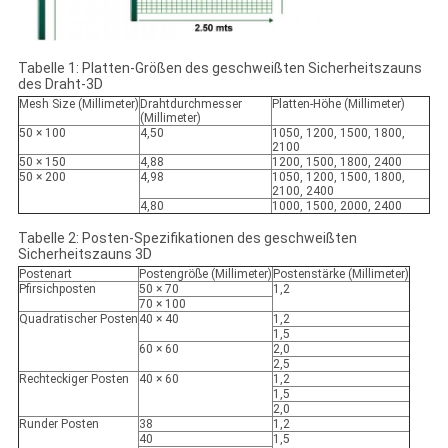
Tabelle 1: Platten-Größen des geschweißten Sicherheitszauns
des Draht-3D
Mesh Size (Millimeter)
Drahtdurchmesser
Platten-Höhe (Millimeter)
(Millimeter)
50 × 100
4,50
1050, 1200, 1500, 1800,
2100
50 × 150
4,88
1200, 1500, 1800, 2400
50 × 200
4,98
1050, 1200, 1500, 1800,
2100, 2400
4,80
1000, 1500, 2000, 2400
Tabelle 2: Posten-Spezifikationen des geschweißten
Sicherheitszauns 3D
Postenart
Postengröße (Millimeter)
Postenstärke (Millimeter)
Pfirsichposten
50 × 70
1,2
70 × 100
Quadratischer Posten
40 × 40
1,2
1,5
60 × 60
2,0
2,5
Rechteckiger Posten
40 × 60
1,2
1,5
2,0
Runder Posten
38
1,2
40
1,5