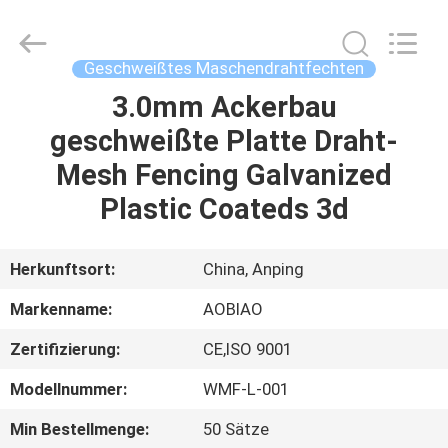
Wire
Mesh
Products
Co.,Ltd.
All
Geschweißtes Maschendrahtfechten
Rights
Reserved.
Developed
3.0mm Ackerbau
HAUS
by
ECER
geschweißte Platte Draht-
PRODUKTE
Mesh Fencing Galvanized
Plastic Coateds 3d
ÜBER
UNS
Herkunftsort:
China, Anping
Markenname:
AOBIAO
FABRIK-
Zertifizierung:
CE,ISO 9001
AUSFLUG
Modellnummer:
WMF-L-001
QUALITÄTSKONTROLLE
Min Bestellmenge:
50 Sätze