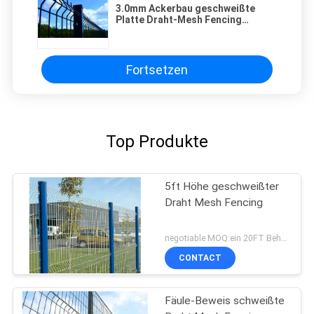
3.0mm Ackerbau geschweißte
Platte Draht-Mesh Fencing
Galvanized Plastic Coateds 3d
Fortsetzen
Top Produkte
5ft Höhe geschweißter
Draht Mesh Fencing
negotiable MOQ:ein 20FT Behälter
CONTACT
Fäule-Beweis schweißte