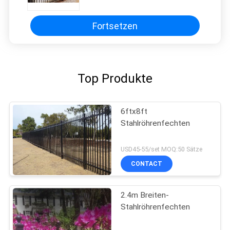
Aluminiumpulver
Fortsetzen
Top Produkte
6ftx8ft
Stahlröhrenfechten
USD45-55/set MOQ:50 Sätze
CONTACT
2.4m Breiten-
Stahlröhrenfechten