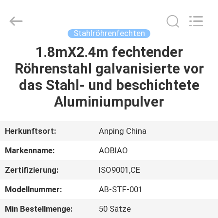
Mesh
Products
Co.,Ltd.
All
Rights
Stahlröhrenfechten
Reserved.
Developed
1.8mX2.4m fechtender
HAUS
by
ECER
Röhrenstahl galvanisierte vor
PRODUKTE
das Stahl- und beschichtete
Aluminiumpulver
ÜBER
UNS
Herkunftsort:
Anping China
Markenname:
AOBIAO
FABRIK-
Zertifizierung:
ISO9001,CE
AUSFLUG
Modellnummer:
AB-STF-001
QUALITÄTSKONTROLLE
Min Bestellmenge:
50 Sätze