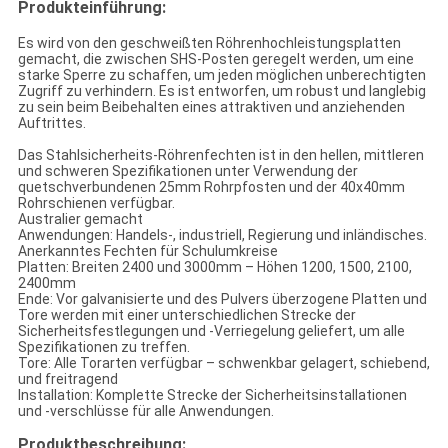
Produkteinführung:
Es wird von den geschweißten Röhrenhochleistungsplatten
gemacht, die zwischen SHS-Posten geregelt werden, um eine
starke Sperre zu schaffen, um jeden möglichen unberechtigten
Zugriff zu verhindern. Es ist entworfen, um robust und langlebig
zu sein beim Beibehalten eines attraktiven und anziehenden
Auftrittes.
Das Stahlsicherheits-Röhrenfechten ist in den hellen, mittleren
und schweren Spezifikationen unter Verwendung der
quetschverbundenen 25mm Rohrpfosten und der 40x40mm
Rohrschienen verfügbar.
Australier gemacht
Anwendungen: Handels-, industriell, Regierung und inländisches.
Anerkanntes Fechten für Schulumkreise
Platten: Breiten 2400 und 3000mm – Höhen 1200, 1500, 2100,
2400mm
Ende: Vor galvanisierte und des Pulvers überzogene Platten und
Tore werden mit einer unterschiedlichen Strecke der
Sicherheitsfestlegungen und -Verriegelung geliefert, um alle
Spezifikationen zu treffen.
Tore: Alle Torarten verfügbar – schwenkbar gelagert, schiebend,
und freitragend
Installation: Komplette Strecke der Sicherheitsinstallationen
und -verschlüsse für alle Anwendungen.
Produktbeschreibung: