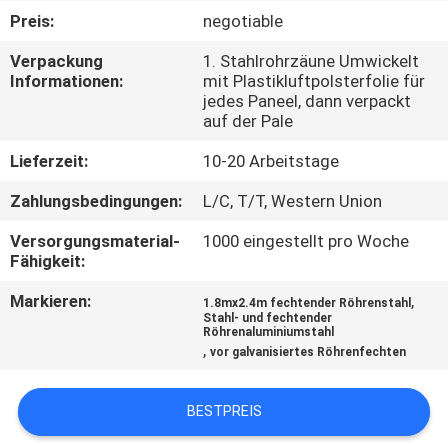
Preis:
negotiable
TRETEN
Verpackung
1. Stahlrohrzäune Umwickelt
SIE
Informationen:
mit Plastikluftpolsterfolie für
jedes Paneel, dann verpackt
MIT
auf der Pale
UNS
Lieferzeit:
10-20 Arbeitstage
IN
Zahlungsbedingungen:
L/C, T/T, Western Union
VERBINDUNG
Versorgungsmaterial-
1000 eingestellt pro Woche
Fähigkeit:
NACHRICHTEN
Markieren:
,
1.8mx2.4m fechtender Röhrenstahl
Stahl- und fechtender
Röhrenaluminiumstahl
FORDERN
,
vor galvanisiertes Röhrenfechten
SIE
EIN
BESTPREIS
ZITAT