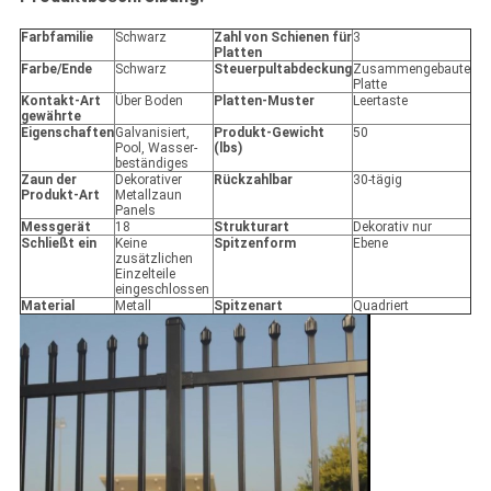
Farbfamilie
Schwarz
Zahl von Schienen für
3
Platten
Farbe/Ende
Schwarz
Steuerpultabdeckung
Zusammengebaute
Platte
Kontakt-Art
Über Boden
Platten-Muster
Leertaste
gewährte
Eigenschaften
Galvanisiert,
Produkt-Gewicht
50
Pool, Wasser-
(lbs)
beständiges
Zaun der
Dekorativer
Rückzahlbar
30-tägig
Produkt-Art
Metallzaun
Panels
Messgerät
18
Strukturart
Dekorativ nur
Schließt ein
Keine
Spitzenform
Ebene
zusätzlichen
Einzelteile
eingeschlossen
Material
Metall
Spitzenart
Quadriert