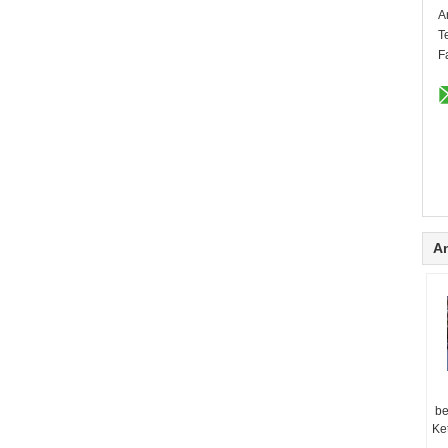
A
T
F
A
be
Ke