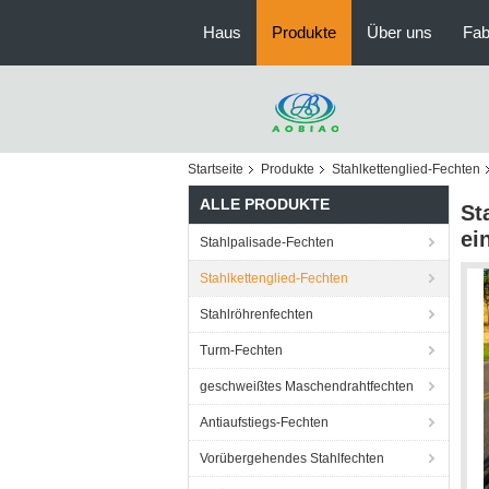
Haus
Produkte
Über uns
Fab
Startseite
Produkte
Stahlkettenglied-Fechten
ALLE PRODUKTE
St
ei
Stahlpalisade-Fechten
Stahlkettenglied-Fechten
Stahlröhrenfechten
Turm-Fechten
geschweißtes Maschendrahtfechten
Antiaufstiegs-Fechten
Vorübergehendes Stahlfechten