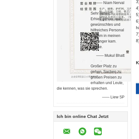
3
—— Niam Nerval
4
Sehr hilfreich.
5
Erhielt genau, was
6
gewünschtes und
h
hilfreiches Personal
7
ich ihm in meinen
8
Anhänger kam.
Danke.
—— Mukul Bhatt
K
Großer Platz zu
gehen, Sachen zu
großen Preisen zu
erhalten und Leute,
die kennen, was sie sprechen.
—— Liew SP
Ich bin online Chat Jetzt