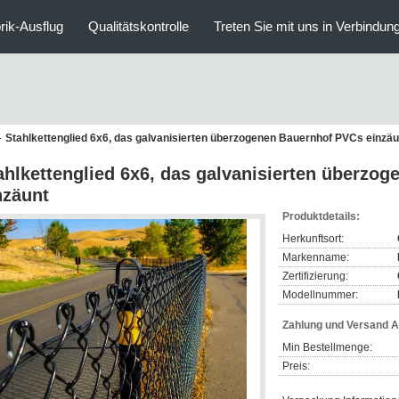
rik-Ausflug
Qualitätskontrolle
Treten Sie mit uns in Verbindun
Stahlkettenglied 6x6, das galvanisierten überzogenen Bauernhof PVCs einzäu
ahlkettenglied 6x6, das galvanisierten überzo
nzäunt
Produktdetails:
Herkunftsort:
Markenname:
Zertifizierung:
Modellnummer:
Zahlung und Versand 
Min Bestellmenge:
Preis: