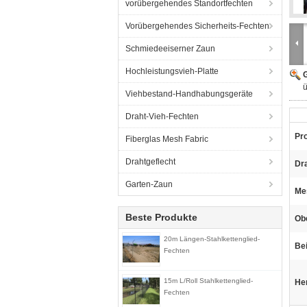
vorübergehendes Standortfechten
Vorübergehendes Sicherheits-Fechten
Schmiedeeiserner Zaun
Hochleistungsvieh-Platte
G
Viehbestand-Handhabungsgeräte
Draht-Vieh-Fechten
Pr
Fiberglas Mesh Fabric
Drahtgeflecht
Dr
Garten-Zaun
Me
Beste Produkte
Ob
20m Längen-Stahlkettenglied-
Bei
Fechten
15m L/Roll Stahlkettenglied-
He
Fechten