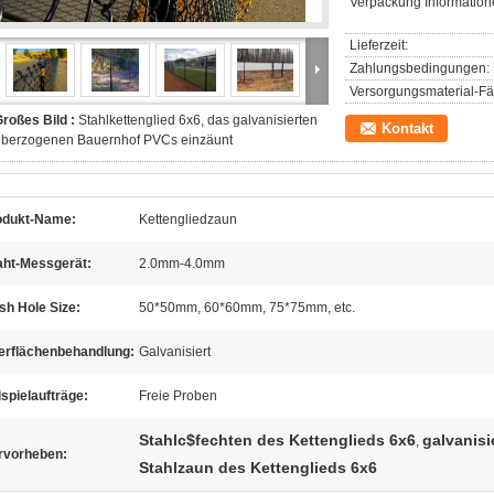
Verpackung Information
Lieferzeit:
Zahlungsbedingungen:
Versorgungsmaterial-Fäh
roßes Bild :
Stahlkettenglied 6x6, das galvanisierten
Kontakt
überzogenen Bauernhof PVCs einzäunt
odukt-Name:
Kettengliedzaun
aht-Messgerät:
2.0mm-4.0mm
sh Hole Size:
50*50mm, 60*60mm, 75*75mm, etc.
erflächenbehandlung:
Galvanisiert
spielaufträge:
Freie Proben
Stahlc$fechten des Kettenglieds 6x6
galvanisi
,
rvorheben:
Stahlzaun des Kettenglieds 6x6