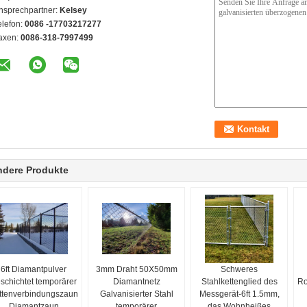
nsprechpartner:
Kelsey
elefon:
0086 -17703217277
axen:
0086-318-7997499
ndere Produkte
6ft Diamantpulver
3mm Draht 50X50mm
Schweres
schichtet temporärer
Diamantnetz
Stahlkettenglied des
Ro
ttenverbindungszaun
Galvanisierter Stahl
Messgerät-6ft 1.5mm,
Diamantzaun
temporärer
das Wohnheißes