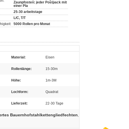
en:
Zaunpfosten: jeder Postpack mit
einer Pla
25-30 arbeitstage
L/C, T/T
igkeit:
5000 Rollen pro Monat
Material:
Eisen
Rollenlänge:
15-30m
Höhe:
1m-3M
Lochform:
Quadrat
Lieferzeit:
22-30 Tage
ertes Bauernhofstahlkettengliedfechten
,