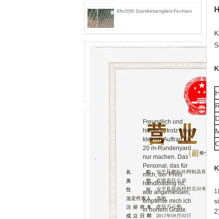
H
6ftx50ft Stahlkettenglied-Fechten
K
S
K
R
D
Freundlich und
hilfreich, trotz einen
M
kleinen Auftrag für
O
20 m-Rundenyard
nur machen. Das
Personal, das für
K
mich, der Preis
handloading ist,
1
war angemessen,
s
empfehle mich ich
in hohem Grade.
2