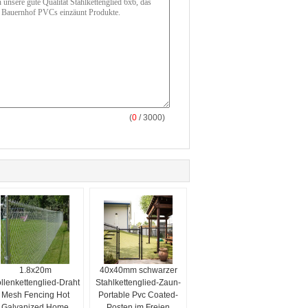
(
0
/ 3000)
1.8x20m
40x40mm schwarzer
llenkettenglied-Draht
Stahlkettenglied-Zaun-
Mesh Fencing Hot
Portable Pvc Coated-
Galvanized Home
Posten im Freien