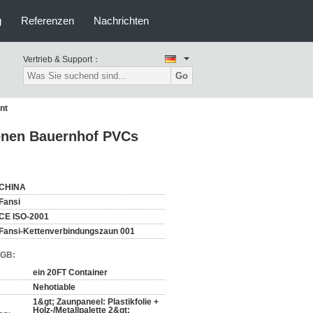
g
Referenzen
Nachrichten
Vertrieb & Support：
Go
nt
genen Bauernhof PVCs
CHINA
Fansi
CE ISO-2001
Fansi-Kettenverbindungszaun 001
AGB:
ein 20FT Container
Nehotiable
1&gt; Zaunpaneel: Plastikfolie +
Holz-/Metallpalette 2&gt;