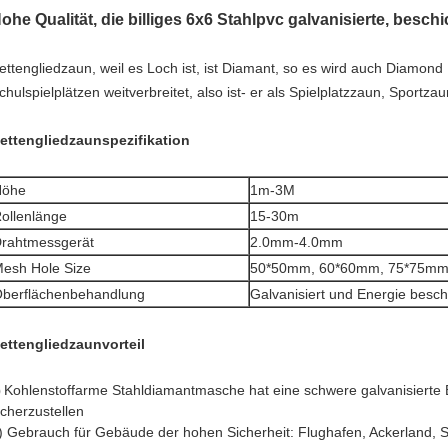
ohe Qualität, die billiges 6x6 Stahlpvc galvanisierte, besc
ettengliedzaun, weil es Loch ist, ist Diamant, so es wird auch Diamond
chulspielplätzen weitverbreitet, also ist- er als Spielplatzzaun, Sportza
ettengliedzaunspezifikation
Höhe
1m-3M
ollenlänge
15-30m
rahtmessgerät
2.0mm-4.0mm
esh Hole Size
50*50mm, 60*60mm, 75*75mm,
berflächenbehandlung
Galvanisiert und Energie besch
ettengliedzaunvorteil
Kohlenstoffarme Stahldiamantmasche hat eine schwere galvanisierte
)
icherzustellen
)
Gebrauch für Gebäude der hohen Sicherheit: Flughafen, Ackerland, S