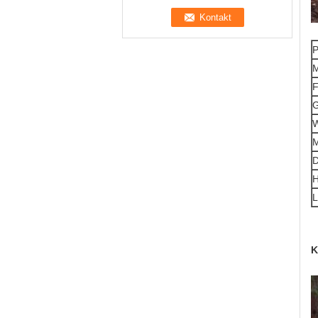
P
M
F
G
W
M
D
L
K