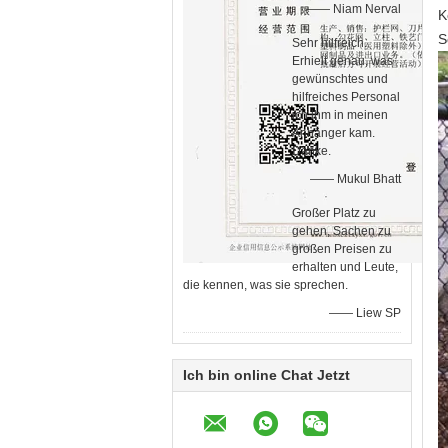
—— Niam Nerval
K
S
Sehr hilfreich.
Erhielt genau, was
gewünschtes und
hilfreiches Personal
ich ihm in meinen
Anhänger kam.
Danke.
—— Mukul Bhatt
Großer Platz zu
gehen, Sachen zu
großen Preisen zu
erhalten und Leute,
die kennen, was sie sprechen.
—— Liew SP
Ich bin online Chat Jetzt