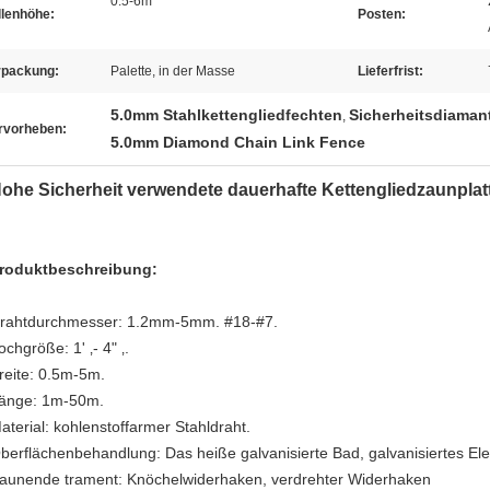
0.5-6m
llenhöhe:
Posten:
rpackung:
Palette, in der Masse
Lieferfrist:
5.0mm Stahlkettengliedfechten
Sicherheitsdiaman
,
rvorheben:
5.0mm Diamond Chain Link Fence
ohe Sicherheit verwendete dauerhafte Kettengliedzaunpla
roduktbeschreibung:
rahtdurchmesser: 1.2mm-5mm. #18-#7.
ochgröße: 1' ‚- 4" ‚.
reite: 0.5m-5m.
änge: 1m-50m.
aterial: kohlenstoffarmer Stahldraht.
berflächenbehandlung: Das heiße galvanisierte Bad, galvanisiertes El
aunende trament: Knöchelwiderhaken, verdrehter Widerhaken