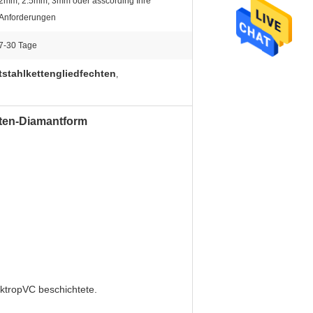
2mm, 2.5mm, 3mm oder asscording Ihre
Anforderungen
7-30 Tage
tstahlkettengliedfechten
,
tten-Diamantform
ektropVC beschichtete.