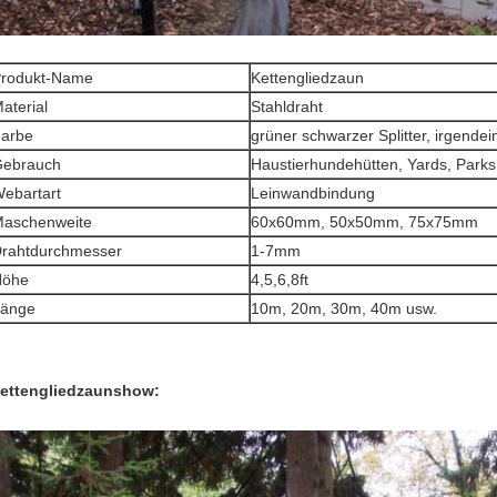
rodukt-Name
Kettengliedzaun
aterial
Stahldraht
arbe
grüner schwarzer Splitter, irgende
ebrauch
Haustierhundehütten, Yards, Parks,
ebartart
Leinwandbindung
aschenweite
60x60mm, 50x50mm, 75x75mm
rahtdurchmesser
1-7mm
Höhe
4,5,6,8ft
Hinterlass eine Nachricht
änge
10m, 20m, 30m, 40m usw.
Wir rufen Sie bald zurück!
ettengliedzaunshow: