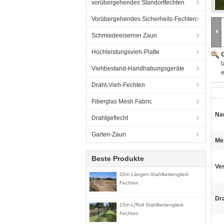
vorübergehendes Standortfechten
Vorübergehendes Sicherheits-Fechten
Schmiedeeiserner Zaun
Hochleistungsvieh-Platte
G
l
Viehbestand-Handhabungsgeräte
e
Draht-Vieh-Fechten
Fiberglas Mesh Fabric
Na
Drahtgeflecht
Garten-Zaun
Me
Beste Produkte
Ve
20m Längen-Stahlkettenglied-
Fechten
Dr
15m L/Roll Stahlkettenglied-
Fechten