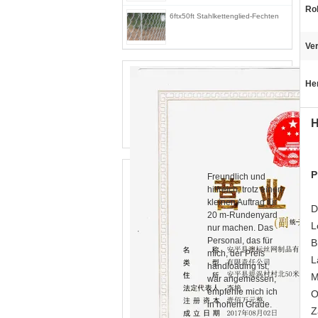
Ro
6ftx50ft Stahlkettenglied-Fechten
Ve
He
H
P
Freundlich und
hilfreich, trotz einen
kleinen Auftrag für
D
20 m-Rundenyard
L
nur machen. Das
Personal, das für
B
mich, der Preis
L
handloading ist,
M
war angemessen,
empfehle mich ich
O
in hohem Grade.
Z