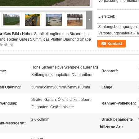
Verpackung Information
Lieferzeit:
Zahlungsbedingungen:
Versorgungsmaterial-Fäh
roßes Bild :
Hohes Stahlkettenglied des Sicherheits-
anglebigen Gutes 5.0mm, das Platten Diamond Shape
Kontakt
inzäunt
Hohe Sicherheit verwendete dauerhafte
me:
Rohstoff:
Kettengliedzaunplatten-Diamantform
sh Opening:
50mm/55mm/60mm/75mm/100mm
Länge:
Straße, Garten, Öffentlichkeit, Sport,
rwendung:
Rahmen-Vollenden:
Flughafen, Gefängnis etc.
2.0-5.0mm
Druck behandelte
aht-Messgerät:
hölzerne Art: