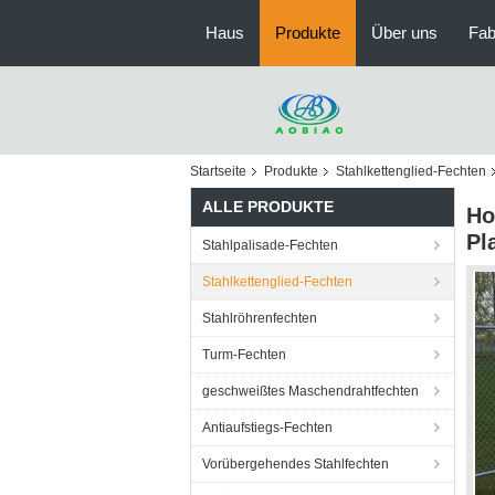
Haus
Produkte
Über uns
Fab
Startseite
Produkte
Stahlkettenglied-Fechten
ALLE PRODUKTE
Ho
Pl
Stahlpalisade-Fechten
Stahlkettenglied-Fechten
Stahlröhrenfechten
Turm-Fechten
geschweißtes Maschendrahtfechten
Antiaufstiegs-Fechten
Vorübergehendes Stahlfechten