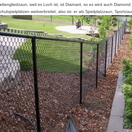
ettengliedzaun, weil es Loch ist, ist Diamant, so es wird auch Diamon
chulspielplätzen weitverbreitet, also ist- er als Spielplatzzaun, Sportza