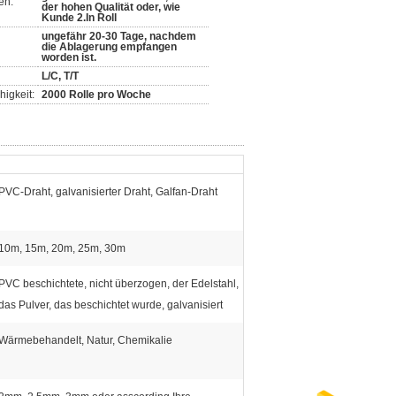
en:
der hohen Qualität oder, wie
Kunde 2.In Roll
ungefähr 20-30 Tage, nachdem
die Ablagerung empfangen
worden ist.
L/C, T/T
igkeit:
2000 Rolle pro Woche
PVC-Draht, galvanisierter Draht, Galfan-Draht
10m, 15m, 20m, 25m, 30m
PVC beschichtete, nicht überzogen, der Edelstahl,
das Pulver, das beschichtet wurde, galvanisiert
Wärmebehandelt, Natur, Chemikalie