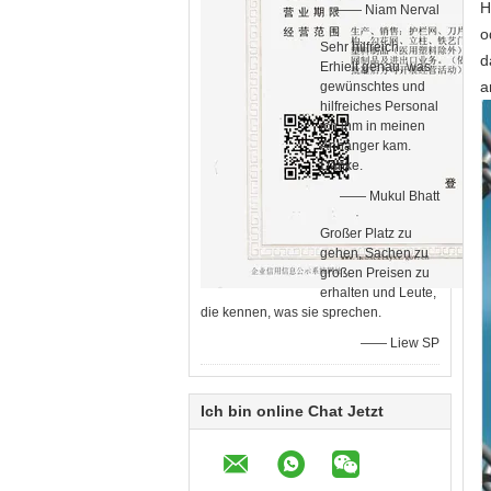
H
—— Niam Nerval
o
Sehr hilfreich.
d
Erhielt genau, was
a
gewünschtes und
hilfreiches Personal
ich ihm in meinen
Anhänger kam.
Danke.
—— Mukul Bhatt
Großer Platz zu
gehen, Sachen zu
großen Preisen zu
erhalten und Leute,
die kennen, was sie sprechen.
—— Liew SP
Ich bin online Chat Jetzt