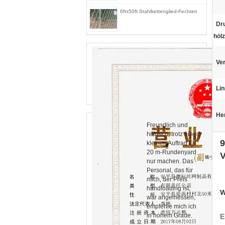
6ftx50ft Stahlkettenglied-Fechten
Dr
hölz
Ve
Lin
He
Freundlich und
hilfreich, trotz einen
9
kleinen Auftrag für
20 m-Rundenyard
V
nur machen. Das
Personal, das für
mich, der Preis
handloading ist,
W
war angemessen,
empfehle mich ich
in hohem Grade.
E