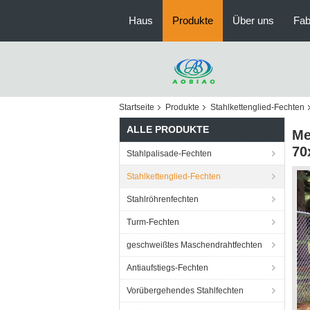
Haus
Produkte
Über uns
Fab
Startseite
Produkte
Stahlkettenglied-Fechten
ALLE PRODUKTE
Me
70
Stahlpalisade-Fechten
Stahlkettenglied-Fechten
Stahlröhrenfechten
Turm-Fechten
geschweißtes Maschendrahtfechten
Antiaufstiegs-Fechten
Vorübergehendes Stahlfechten