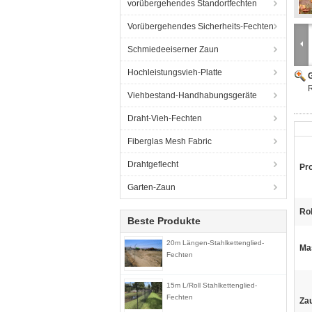
vorübergehendes Standortfechten
Vorübergehendes Sicherheits-Fechten
Schmiedeeiserner Zaun
Hochleistungsvieh-Platte
G
R
Viehbestand-Handhabungsgeräte
Draht-Vieh-Fechten
Fiberglas Mesh Fabric
Drahtgeflecht
Pr
Garten-Zaun
Rol
Beste Produkte
20m Längen-Stahlkettenglied-
Ma
Fechten
15m L/Roll Stahlkettenglied-
Fechten
Zau