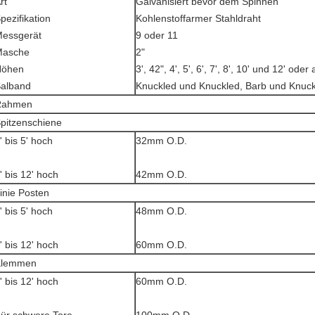
rt
Galvanisiert bevor dem Spinnen
pezifikation
Kohlenstoffarmer Stahldraht
essgerät
9 oder 11
Masche
2"
Höhen
3', 42", 4', 5', 6', 7', 8', 10' und 12' oder
alband
Knuckled und Knuckled, Barb und Knuck
Rahmen
pitzenschiene
' bis 5' hoch
32mm O.D.
' bis 12' hoch
42mm O.D.
inie Posten
' bis 5' hoch
48mm O.D.
' bis 12' hoch
60mm O.D.
Klemmen
' bis 12' hoch
60mm O.D.