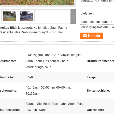
Verpackung Information
Lieferzeit:
Zahlungsbedingungen:
Versorgungsmaterial-Fäh
roßes Bild :
Messgerät-Kettenglied-Zaun Fabric
esidential des Draht-grüner Vinyl9 70x70mm
Kontakt
9 Messgerät-Draht-Grün-Vinylkettenglied-
oduktname:
Zaun-Fabric Residential Chain-
Drahtdurchmesser
Verbindungs-Zaun
lenbreite:
0.5-6m
Länge:
40x40mm, 50x50mm, 60x60mm,
schenweite:
Spitzenschiene:
70x70mm
Zäunen Sie Mesh, Eisenbahn, Sport-Feld,
n Application:
usw. ein, Wohn
Oberfläche: