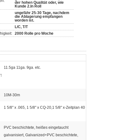
en:
der hohen Qualität oder, wie
Kunde 2.In Roll
ungefähr 25-30 Tage, nachdem
die Ablagerung empfangen
worden ist.
L/C, T/T
igkeit:
2000 Rolle pro Woche
11.5ga 11ga. 9ga. etc.
:
10M-30m
1 5/8" x .065, 1 5/8" x CQ-20,1 5/8" x-Zeitplan 40
PVC beschichtete, heißes eingetaucht
galvanisiert, Galvanized+PVC beschichtete,