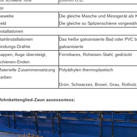
ür schwere Tore
100mm O.D.
or
Gewebe
Die gleiche Masche und Messgerät als K
eld
Die gleiche so Spitzenschiene vorgewäh
nstallationen
tahlinstallationen
Das heiße galvanisierte Bad oder PVC b
indungs-Drähte
galvanisierte
appen, Auge übersteigt,
Formbares, Roheisen-Stahl, gedrückt
chienen-Enden
aterielle Zusammensetzung
Polyäthylen thermoplastisch
arben
Grün, Schwarzes, Brown, Grau, Rotholz
ohnkettenglied-Zaun accessoriess: