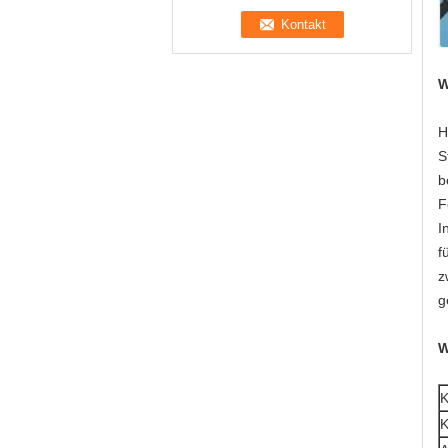
W
H
S
b
F
I
f
z
g
W
K
K