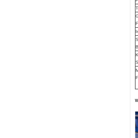
F
T
F
I
S
B
K
S
M
F
W