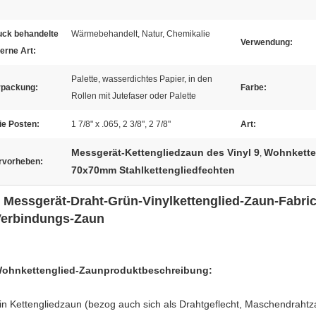
uck behandelte
Wärmebehandelt, Natur, Chemikalie
Verwendung:
erne Art:
Palette, wasserdichtes Papier, in den
rpackung:
Farbe:
Rollen mit Jutefaser oder Palette
ie Posten:
1 7/8" x .065, 2 3/8", 2 7/8"
Art:
Messgerät-Kettengliedzaun des Vinyl 9
Wohnkette
,
rvorheben:
70x70mm Stahlkettengliedfechten
 Messgerät-Draht-Grün-Vinylkettenglied-Zaun-Fabric
erbindungs-Zaun
ohnkettenglied-Zaunproduktbeschreibung:
in Kettengliedzaun (bezog auch sich als Drahtgeflecht, Maschendrahtz