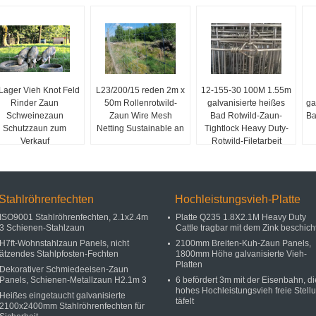
 Lager Vieh Knot Feld
L23/200/15 reden 2m x
12-155-30 100M 1.55m
Rinder Zaun
50m Rollenrotwild-
galvanisierte heißes
ga
Schweinezaun
Zaun Wire Mesh
Bad Rotwild-Zaun-
Ba
Schutzzaun zum
Netting Sustainable an
Tightlock Heavy Duty-
Verkauf
Rotwild-Filetarbeit
Stahlröhrenfechten
Hochleistungsvieh-Platte
ISO9001 Stahlröhrenfechten, 2.1x2.4m
Platte Q235 1.8X2.1M Heavy Duty
3 Schienen-Stahlzaun
Cattle tragbar mit dem Zink beschich
H7ft-Wohnstahlzaun Panels, nicht
2100mm Breiten-Kuh-Zaun Panels,
ätzendes Stahlpfosten-Fechten
1800mm Höhe galvanisierte Vieh-
Platten
Dekorativer Schmiedeeisen-Zaun
Panels, Schienen-Metallzaun H2.1m 3
6 befördert 3m mit der Eisenbahn, di
hohes Hochleistungsvieh freie Stell
Heißes eingetaucht galvanisierte
täfelt
2100x2400mm Stahlröhrenfechten für