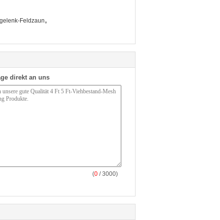
,
rgelenk-Feldzaun
ge direkt an uns
(
0
/ 3000)