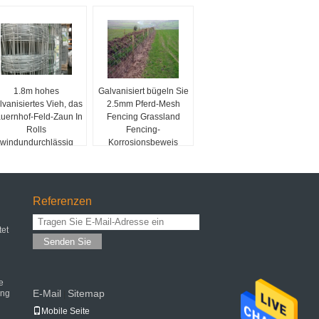
1.8m hohes
Galvanisiert bügeln Sie
lvanisiertes Vieh, das
2.5mm Pferd-Mesh
uernhof-Feld-Zaun In
Fencing Grassland
Rolls
Fencing-
windundurchlässig
Korrosionsbeweis
einzäunt
Referenzen
tet
Senden Sie
e
E-Mail
Sitemap
ung
|
Mobile Seite