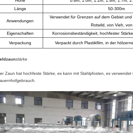
Höhe
0.8m, 1.0m, 1.2m, 1.5m, 1.7m, 2
Länge
50-300m
Verwendet für Grenzen auf dem Gebiet und 
Anwendungen
Rotwild, von Vieh, von
Eigenschaften
Korrosionsbeständigkeit, hochfester Stärked
Verpackung
Verpackt durch Plastikfilm, in der hölzern
eldzaun
stärke
er Zaun hat hochfeste
Stärke, es kann mit Stahlpfosten, es verwende
auernhofgebrauch.