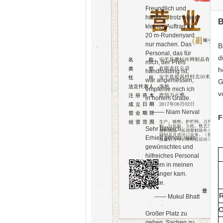
Freundlich und
hilfreich, trotz einen
B
kleinen Auftrag für
20 m-Rundenyard
nur machen. Das
B
Personal, das für
d
mich, der Preis
h
handloading ist,
war angemessen,
G
empfehle mich ich
v
in hohem Grade.
—— Niam Nerval
F
Sehr hilfreich.
Erhielt genau, was
gewünschtes und
hilfreiches Personal
ich ihm in meinen
Anhänger kam.
Danke.
R
—— Mukul Bhatt
O
Großer Platz zu
gehen, Sachen zu