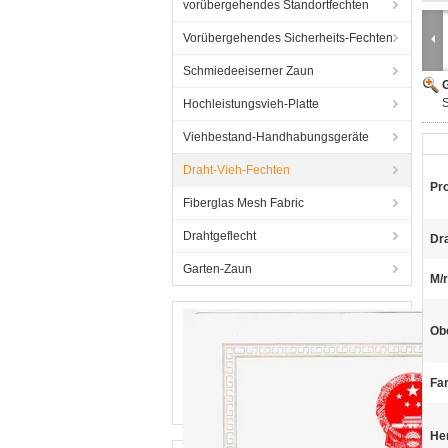
vorübergehendes Standortfechten
Vorübergehendes Sicherheits-Fechten
Schmiedeeiserner Zaun
G
Hochleistungsvieh-Platte
Viehbestand-Handhabungsgeräte
Draht-Vieh-Fechten
Pr
Fiberglas Mesh Fabric
Drahtgeflecht
Dr
Garten-Zaun
M/r
Ob
Fa
He