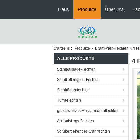
Haus
Produkte
Über uns
Fab
Startseite
Produkte
Draht-Vieh-Fechten
4 F
ALLE PRODUKTE
4 
Stahlpalisade-Fechten
Stahlkettenglied-Fechten
Stahlröhrenfechten
Turm-Fechten
geschweißtes Maschendrahtfechten
Antiaufstiegs-Fechten
Vorübergehendes Stahlfechten