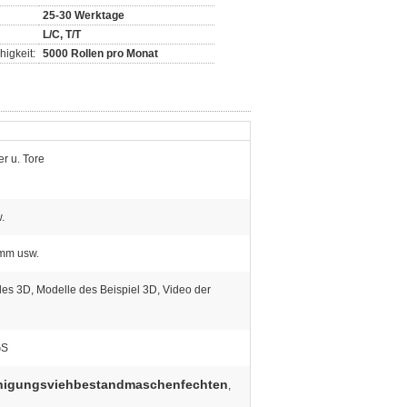
25-30 Werktage
L/C, T/T
igkeit:
5000 Rollen pro Monat
er u. Tore
.
mm usw.
es 3D, Modelle des Beispiel 3D, Video der
GS
nigungsviehbestandmaschenfechten
,