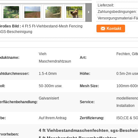
Lieferzeit:
Zahlungsbedingungen:
Versorgungsmaterial-Fäh
roßes Bild :
4 Ft 5 Ft-Viehbestand-Mesh Fencing
Kontakt
SGS-Bescheinigung
Vieh
Fechten, Gitt
oduktname:
Art:
Maschendrahtzaun
ahtdurchmesser:
1.5-4.0mm
Höhe:
0.5m-2m usw
oll:
50-300m usw.
Mesh Size:
100mm-600
Galvanisiert
modellierend
erflächenbehandlung:
Service:
Installation
rbe:
Auf Ihrem Antrag
Zertifizierung:
ISO,CE & S
4 ft Viehbestandmaschenfechten
sgs-Beschei
,
rvorheben: