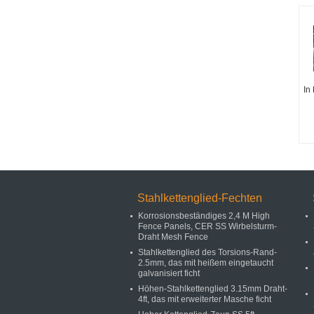
In
Stahlkettenglied-Fechten
Korrosionsbeständiges 2,4 M High
Fence Panels, CER SS Wirbelsturm-
Draht Mesh Fence
Stahlkettenglied des Torsions-Rand-
2.5mm, das mit heißem eingetaucht
galvanisiert ficht
Höhen-Stahlkettenglied 3.15mm Draht-
4ft, das mit erweiterter Masche ficht