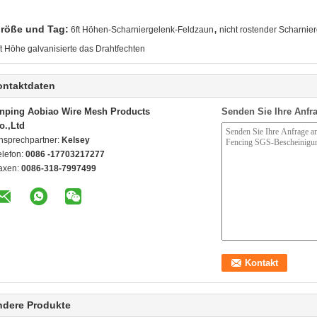
,
röße und Tag:
6ft Höhen-Scharniergelenk-Feldzaun
nicht rostender Scharnie
ft Höhe galvanisierte das Drahtfechten
ontaktdaten
nping Aobiao Wire Mesh Products
Senden Sie Ihre Anfra
o.,Ltd
nsprechpartner:
Kelsey
elefon:
0086 -17703217277
axen:
0086-318-7997499
ndere Produkte