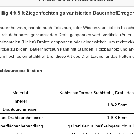
5 ft Maschendraht-Bauernhoffechten
illig 4 ft 5 ft Ziegenfechten galvanisierten BauernhofErre
auernhofzaun, nannte auch Feldzaun, oder Wiesenzaun, ist ein bissc
urch dehnbaren galvanisierten Draht gesponnen wird. Vertikale (Aufent
orizontalen (Linien) Drähte gesponnen oder eingewickelt, um rechtecki
röße zu bilden. Bauernhofzaun kann mit Stangen, Holzbauholz und a
om hochfesten Stahldraht, ist diese Art des Drahtzauns für das Halten u
eldzaunspezifikation
Material
Kohlenstoffarmer Stahldraht, Draht des
Innerer
1.8-2.5mm
Drahtdurchmesser
andDrahtdurchmesser
1.9-3.5mm
berflächenbehandlung
galvanisiert u. heiß-eingetaucht u