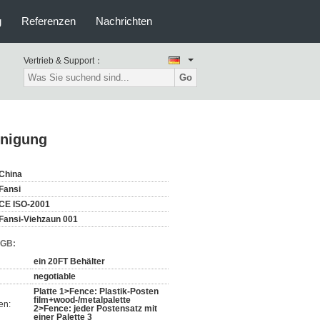
g
Referenzen
Nachrichten
Vertrieb & Support：
Go
inigung
China
Fansi
CE ISO-2001
Fansi-Viehzaun 001
AGB:
ein 20FT Behälter
negotiable
Platte 1>Fence: Plastik-Posten
film+wood-/metalpalette
en:
2>Fence: jeder Postensatz mit
einer Palette 3