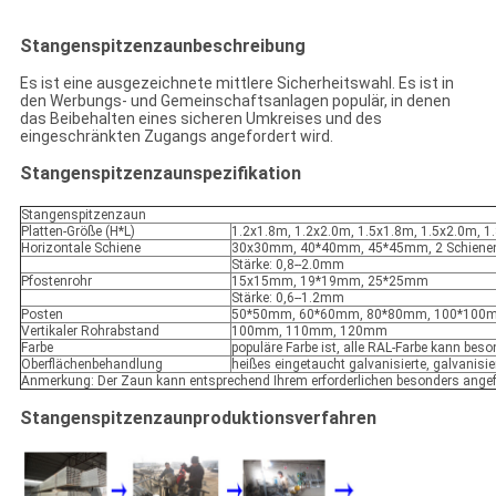
Stangenspitzenzaunbeschreibung
Es ist eine ausgezeichnete mittlere Sicherheitswahl. Es ist in
den Werbungs- und Gemeinschaftsanlagen populär, in denen
das Beibehalten eines sicheren Umkreises und des
eingeschränkten Zugangs angefordert wird.
Stangenspitzenzaunspezifikation
Stangenspitzenzaun
Platten-Größe (H*L)
1.2x1.8m, 1.2x2.0m, 1.5x1.8m, 1.5x2.0m, 1
Horizontale Schiene
30x30mm, 40*40mm, 45*45mm, 2 Schienen, 
Stärke: 0,8--2.0mm
Pfostenrohr
15x15mm, 19*19mm, 25*25mm
Stärke: 0,6--1.2mm
Posten
50*50mm, 60*60mm, 80*80mm, 100*100mm,
Vertikaler Rohrabstand
100mm, 110mm, 120mm
Farbe
populäre Farbe ist, alle RAL-Farbe kann bes
Oberflächenbehandlung
heißes eingetaucht galvanisierte, galvanisie
Anmerkung: Der Zaun kann entsprechend Ihrem erforderlichen besonders angefert
Stangenspitzenzaunproduktionsverfahren