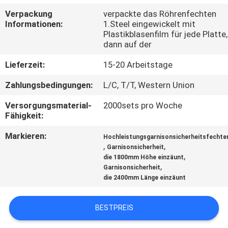
Verpackung
verpackte das Röhrenfechten
TRETEN
Informationen:
1.Steel eingewickelt mit
Plastikblasenfilm für jede Platte,
SIE
dann auf der
MIT
Lieferzeit:
15-20 Arbeitstage
UNS
Zahlungsbedingungen:
L/C, T/T, Western Union
IN
Versorgungsmaterial-
2000sets pro Woche
VERBINDUNG
Fähigkeit:
Markieren:
Hochleistungsgarnisonsicherheitsfechte
NACHRICHTEN
,
,
Garnisonsicherheit
,
die 1800mm Höhe einzäunt
,
Garnisonsicherheit
FORDERN
die 2400mm Länge einzäunt
SIE
EIN
BESTPREIS
ZITAT