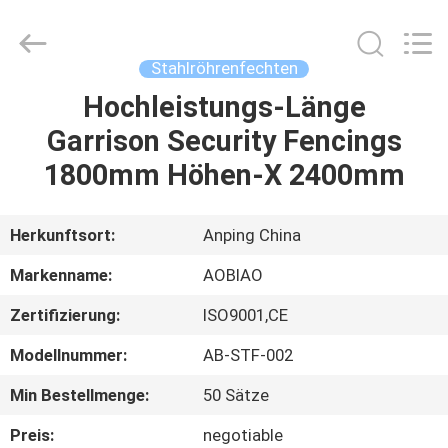
Mesh
Products
Co.,Ltd.
All
Rights
Stahlröhrenfechten
Reserved.
Developed
Hochleistungs-Länge
HAUS
by
ECER
Garrison Security Fencings
PRODUKTE
1800mm Höhen-X 2400mm
ÜBER
Herkunftsort:
Anping China
UNS
Markenname:
AOBIAO
Zertifizierung:
ISO9001,CE
FABRIK-
Modellnummer:
AB-STF-002
AUSFLUG
Min Bestellmenge:
50 Sätze
QUALITÄTSKONTROLLE
Preis:
negotiable