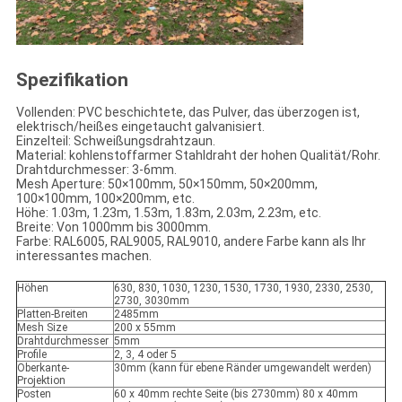
Spezifikation
Vollenden: PVC beschichtete, das Pulver, das überzogen ist,
elektrisch/heißes eingetaucht galvanisiert.
Einzelteil: Schweißungsdrahtzaun.
Material: kohlenstoffarmer Stahldraht der hohen Qualität/Rohr.
Drahtdurchmesser: 3-6mm.
Mesh Aperture: 50×100mm, 50×150mm, 50×200mm,
100×100mm, 100×200mm, etc.
Höhe: 1.03m, 1.23m, 1.53m, 1.83m, 2.03m, 2.23m, etc.
Breite: Von 1000mm bis 3000mm.
Farbe: RAL6005, RAL9005, RAL9010, andere Farbe kann als Ihr
interessantes machen.
Höhen
630, 830, 1030, 1230, 1530, 1730, 1930, 2330, 2530,
2730, 3030mm
Platten-Breiten
2485mm
Mesh Size
200 x 55mm
Drahtdurchmesser
5mm
Profile
2, 3, 4 oder 5
Oberkante-
30mm (kann für ebene Ränder umgewandelt werden)
Projektion
Posten
60 x 40mm rechte Seite (bis 2730mm) 80 x 40mm