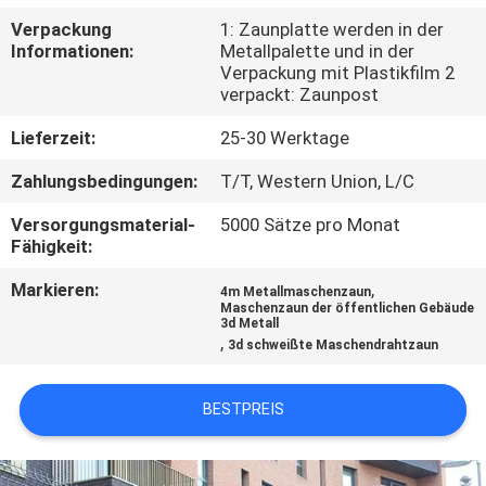
Verpackung
1: Zaunplatte werden in der
TRETEN
Informationen:
Metallpalette und in der
Verpackung mit Plastikfilm 2
SIE
verpackt: Zaunpost
MIT
Lieferzeit:
25-30 Werktage
UNS
Zahlungsbedingungen:
T/T, Western Union, L/C
IN
Versorgungsmaterial-
5000 Sätze pro Monat
VERBINDUNG
Fähigkeit:
Markieren:
,
4m Metallmaschenzaun
NACHRICHTEN
Maschenzaun der öffentlichen Gebäude
3d Metall
,
3d schweißte Maschendrahtzaun
FORDERN
SIE
BESTPREIS
EIN
ZITAT