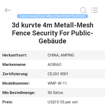
Mesh
Products
Co.,Ltd.
All
Rights
Geschweißtes Maschendrahtfechten
Reserved.
Developed
3d kurvte 4m Metall-Mesh
HAUS
by
ECER
Fence Security For Public-
PRODUKTE
Gebäude
ÜBER
Herkunftsort:
CHINA, ANPING
UNS
Markenname:
AOBIAO
Zertifizierung:
CE,ISO 9001
FABRIK-
Modellnummer:
WMF-W-11
AUSFLUG
Min Bestellmenge:
50 Sätze
QUALITÄTSKONTROLLE
Preis:
US$15-55 per set