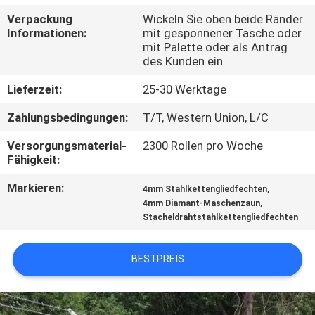
Verpackung
Wickeln Sie oben beide Ränder
TRETEN
Informationen:
mit gesponnener Tasche oder
mit Palette oder als Antrag
SIE
des Kunden ein
MIT
Lieferzeit:
25-30 Werktage
UNS
Zahlungsbedingungen:
T/T, Western Union, L/C
IN
Versorgungsmaterial-
2300 Rollen pro Woche
VERBINDUNG
Fähigkeit:
Markieren:
,
4mm Stahlkettengliedfechten
NACHRICHTEN
,
4mm Diamant-Maschenzaun
Stacheldrahtstahlkettengliedfechten
FORDERN
BESTPREIS
SIE
EIN
ZITAT