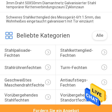
3mm Draht 50X50mm Diamantnetz Galvanisierter Stahl
temporärer Kettenverbindungszaun/Zyklonzaun
Schweres Stahlkettenglied des Messgerät-6ft 1.5mm, das
Wohnheißes eingetaucht galvanisiert mit Tor einzäunt
Beliebte Kategorien
Alle
Stahlpalisade-
Stahlkettenglied-
Fechten
Fechten
Stahlröhrenfechten
Turm-Fechten
Geschweißtes 
Antiaufstiegs-
Maschendrahtfechten
Fechten
Vorübergehendes 
Vorübergehendes 
Stahlfechten
Standortfechten
Fordern Sie ein Angebot