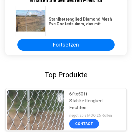
Erhalten Sie den besten Preis für
Stahlkettenglied Diamond Mesh
Pvc Coateds 4mm, das mit
Stacheldraht ficht
Fortsetzen
Top Produkte
6ftx50ft
Stahlkettenglied-
Fechten
negotiable MOQ:25 Rollen
CONTACT