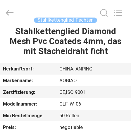
Products
Co.,Ltd.
All
Rights
Reserved.
Stahlkettenglied-Fechten
Developed
by
Stahlkettenglied Diamond
HAUS
ECER
Mesh Pvc Coateds 4mm, das
PRODUKTE
mit Stacheldraht ficht
ÜBER
Herkunftsort:
CHINA, ANPING
UNS
Markenname:
AOBIAO
Zertifizierung:
CE,ISO 9001
FABRIK-
Modellnummer:
CLF-W-06
AUSFLUG
Min Bestellmenge:
50 Rollen
QUALITÄTSKONTROLLE
Preis:
negotiable