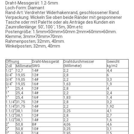
Draht-Messgerät: 1.2-5mm
Loch-Form: Diamant
Rand-Art: Verdrehter Widerhakenrand, geschlossener Rand.
Verpackung: Wickeln Sie oben beide Ränder mit gesponnener
Tasche oder mit Palette oder als Anträge des Kunden ein
Zaunrollenlänge: 50', 100 ', 15m, 30m.etc
Postengröße: 1.5mm×50mm×50mm 2mm×60mm×60mm.
Klemme; 3mm×70mm×70mm
Rahmenposten; 32mm, 40mm.
Winkelposten; 32mm, 40mm
Öffnung
Draht-Messgerät
Drahtdurchmesser
Gewicht
SWG
(Millimeter)
kg/m2
Zoll
Millimeter
1/2“
12,7
14#
2,2
4,4
3/4"
19,05
12#
2,8
6
3/4"
19,05
14#
2,2
3,3
3/4"
19,05
16#
1,63
1,9
1"
25,4
12#
2,8
4
1"
25,4
14#
2,2
2,4
1"
25,4
16#
1,83
1,4
1.1/4"
31,75
12#
2,8
3,2
1.1/4"
31,75
14#
2,2
1,92
1.1/2"
38,1
10#
3,25
4,1
1.1/2"
38,1
12#
2,8
2,7
1.1/2"
38,1
14#
2,2
1,6
2"
50,8
8#
4,06
4,6
2"
50,8
10#
3,25
3,1
2"
50,8
11#
2,95
2,5