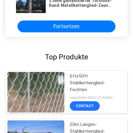
3.0mm galvanisierter Torsions-
Rand-Metallkettenglied-Zaun
Diamond Wire Mesh
Fortsetzen
Top Produkte
6ftx50ft
Stahlkettenglied-
Fechten
negotiable MOQ:25 Rollen
CONTACT
20m Längen-
Stahlkettenglied-