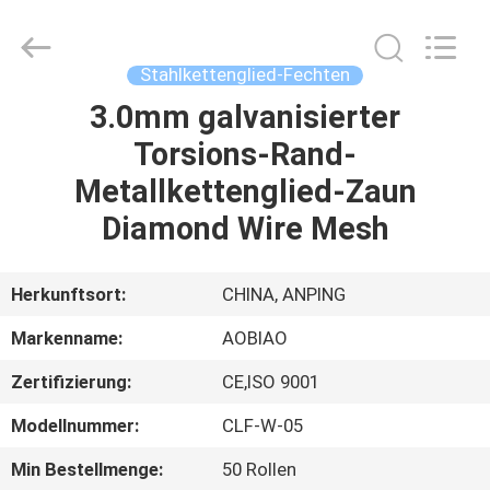
Mesh
Products
Co.,Ltd.
All
Rights
Stahlkettenglied-Fechten
Reserved.
Developed
by
3.0mm galvanisierter
HAUS
ECER
Torsions-Rand-
PRODUKTE
Metallkettenglied-Zaun
Diamond Wire Mesh
ÜBER
UNS
Herkunftsort:
CHINA, ANPING
Markenname:
AOBIAO
FABRIK-
Zertifizierung:
CE,ISO 9001
AUSFLUG
Modellnummer:
CLF-W-05
QUALITÄTSKONTROLLE
Min Bestellmenge:
50 Rollen