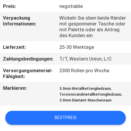
Preis:
negotiable
TRETEN
Verpackung
Wickeln Sie oben beide Ränder
SIE
Informationen:
mit gesponnener Tasche oder
mit Palette oder als Antrag
MIT
des Kunden ein
UNS
Lieferzeit:
25-30 Werktage
IN
Zahlungsbedingungen:
T/T, Western Union, L/C
VERBINDUNG
Versorgungsmaterial-
2300 Rollen pro Woche
Fähigkeit:
NACHRICHTEN
Markieren:
,
3.0mm Metallkettengliedzaun
,
Torsionsrandmetallkettengliedzaun
FORDERN
3.0mm Diamant-Maschenzaun
SIE
BESTPREIS
EIN
ZITAT