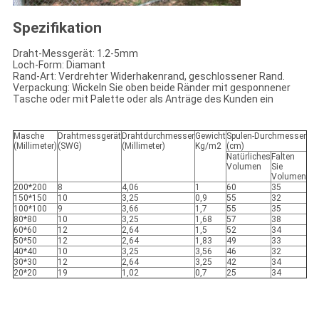
Spezifikation
Draht-Messgerät: 1.2-5mm
Loch-Form: Diamant
Rand-Art: Verdrehter Widerhakenrand, geschlossener Rand.
Verpackung: Wickeln Sie oben beide Ränder mit gesponnener
Tasche oder mit Palette oder als Anträge des Kunden ein
Masche
Drahtmessgerät
Drahtdurchmesser
Gewicht
Spulen-Durchmesser
(Millimeter)
(SWG)
(Millimeter)
Kg/m2
(cm)
Natürliches
Falten
Volumen
Sie
Volumen
200*200
8
4,06
1
60
35
150*150
10
3,25
0,9
55
32
100*100
9
3,66
1,7
55
35
80*80
10
3,25
1,68
57
38
60*60
12
2,64
1,5
52
34
50*50
12
2,64
1,83
49
33
40*40
10
3,25
3,56
46
32
30*30
12
2,64
3,25
42
34
20*20
19
1,02
0,7
25
34