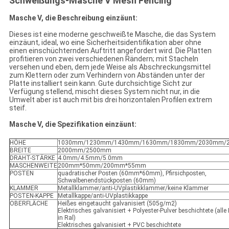
Schweißungs-Masche V Mesh Fencing
Masche V, die Beschreibung einzäunt:
Dieses ist eine moderne geschweißte Masche, die das System
einzäunt, ideal, wo eine Sicherheitsidentifikation aber ohne
einen einschüchternden Auftritt angefordert wird. Die Platten
profitieren von zwei verschiedenen Rändern; mit Stacheln
versehen und eben, dem jede Weise als Abschreckungsmittel
zum Klettern oder zum Verhindern von Abständen unter der
Platte installiert sein kann. Gute durchsichtige Sicht zur
Verfügung stellend, mischt dieses System nicht nur, in die
Umwelt aber ist auch mit bis drei horizontalen Profilen extrem
steif.
Masche V, die Spezifikation einzäunt:
HÖHE
1030mm/1230mm/1430mm/1630mm/1830mm/2030mm/
BREITE
2000mm/2500mm
DRAHT-STÄRKE
4.0mm/4.5mm/5.0mm
MASCHENWEITE
200mm*50mm/200mm*55mm
POSTEN
quadratischer Posten (60mm*60mm), Pfirsichposten,
Schwalbenendstückposten (60mm)
KLAMMER
Metallklammer/anti-UVplastikklammer/keine Klammer
POSTEN-KAPPE
Metallkappe/anti-UVplastikkappe
OBERFLÄCHE
Heißes eingetaucht galvanisiert (505g/m2)
Elektrisches galvanisiert + Polyester-Pulver beschichtete (alle
in Ral)
Elektrisches galvanisiert + PVC beschichtete