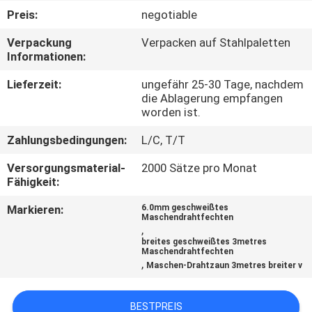
Preis:
negotiable
TRETEN
Verpackung
Verpacken auf Stahlpaletten
SIE
Informationen:
MIT
Lieferzeit:
ungefähr 25-30 Tage, nachdem
UNS
die Ablagerung empfangen
worden ist.
IN
Zahlungsbedingungen:
L/C, T/T
VERBINDUNG
Versorgungsmaterial-
2000 Sätze pro Monat
Fähigkeit:
NACHRICHTEN
Markieren:
6.0mm geschweißtes
Maschendrahtfechten
,
FORDERN
breites geschweißtes 3metres
Maschendrahtfechten
SIE
,
Maschen-Drahtzaun 3metres breiter v
EIN
ZITAT
BESTPREIS