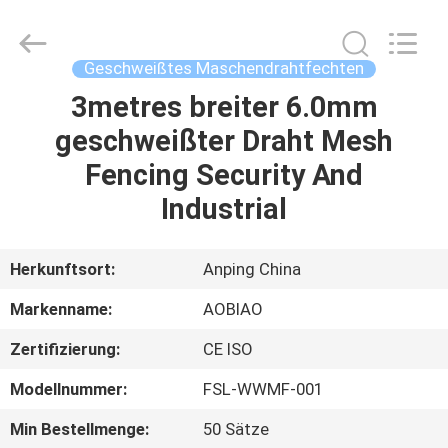
Mesh
Products
Co.,Ltd.
All
Rights
Geschweißtes Maschendrahtfechten
Reserved.
Developed
3metres breiter 6.0mm
HAUS
by
ECER
geschweißter Draht Mesh
PRODUKTE
Fencing Security And
Industrial
ÜBER
UNS
Herkunftsort:
Anping China
Markenname:
AOBIAO
FABRIK-
Zertifizierung:
CE ISO
AUSFLUG
Modellnummer:
FSL-WWMF-001
QUALITÄTSKONTROLLE
Min Bestellmenge:
50 Sätze