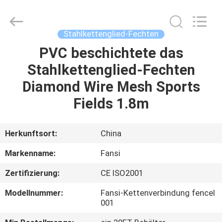
Mesh
Products
Co.,Ltd.
All
Rights
Stahlkettenglied-Fechten
Reserved.
Developed
by
PVC beschichtete das
HAUS
ECER
Stahlkettenglied-Fechten
PRODUKTE
Diamond Wire Mesh Sports
Fields 1.8m
ÜBER
UNS
Herkunftsort:
China
Markenname:
Fansi
FABRIK-
Zertifizierung:
CE ISO2001
AUSFLUG
Modellnummer:
Fansi-Kettenverbindung fencel
001
QUALITÄTSKONTROLLE