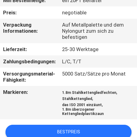
Min Bestellmenge:
ein 20FT Behälter
TRETEN
Preis:
negotiable
SIE
Verpackung
Auf Metallpalette und dem
Informationen:
Nylongurt zum sich zu
MIT
befestigen
UNS
Lieferzeit:
25-30 Werktage
IN
Zahlungsbedingungen:
L/C, T/T
VERBINDUNG
Versorgungsmaterial-
5000 Satz/Sätze pro Monat
Fähigkeit:
NACHRICHTEN
Markieren:
,
1.8m Stahlkettengliedfechten
,
Stahlkettenglied
FORDERN
,
das ISO 2001 einzäunt
1.8m überzogener
SIE
Kettengliedplastikzaun
EIN
BESTPREIS
ZITAT