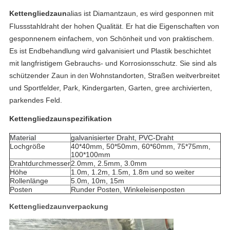
Kettengliedzaun
alias ist Diamantzaun, es wird gesponnen mit
Flussstahldraht der hohen Qualität. Er hat die Eigenschaften von
gesponnenem einfachem, von Schönheit und von praktischem.
Es ist Endbehandlung wird galvanisiert und Plastik beschichtet
mit langfristigem Gebrauchs- und Korrosionsschutz. Sie sind als
schützender Zaun in
Wohnstandorten, Straßen weitverbreitet
den
und Sportfelder, Park, Kindergarten, Garten, gree archivierten,
parkendes Feld.
Kettengliedzaunspezifikation
Material
galvanisierter Draht, PVC-Draht
Lochgröße
40*40mm, 50*50mm, 60*60mm, 75*75mm,
100*100mm
Drahtdurchmesser
2.0mm, 2.5mm, 3.0mm
Höhe
1.0m, 1.2m, 1.5m, 1.8m und so weiter
Rollenlänge
5.0m, 10m, 15m
Posten
Runder Posten, Winkeleisenposten
Kettengliedzaunverpackung