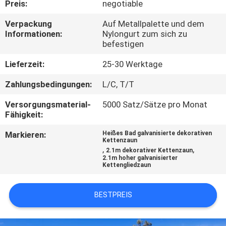
Preis:
negotiable
TRETEN
Verpackung
Auf Metallpalette und dem
Informationen:
Nylongurt zum sich zu
SIE
befestigen
MIT
Lieferzeit:
25-30 Werktage
UNS
Zahlungsbedingungen:
L/C, T/T
IN
Versorgungsmaterial-
5000 Satz/Sätze pro Monat
VERBINDUNG
Fähigkeit:
Markieren:
Heißes Bad galvanisierte dekorativen
NACHRICHTEN
Kettenzaun
,
,
2.1m dekorativer Kettenzaun
2.1m hoher galvanisierter
Kettengliedzaun
FORDERN
SIE
BESTPREIS
EIN
ZITAT