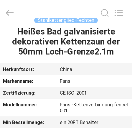
Mesh
Products
Co.,Ltd.
All
Rights
Stahlkettenglied-Fechten
Reserved.
Developed
by
Heißes Bad galvanisierte
HAUS
ECER
dekorativen Kettenzaun der
PRODUKTE
50mm Loch-Grenze2.1m
ÜBER
Herkunftsort:
China
UNS
Markenname:
Fansi
Zertifizierung:
CE ISO-2001
FABRIK-
Modellnummer:
Fansi-Kettenverbindung fencel
AUSFLUG
001
Min Bestellmenge:
ein 20FT Behälter
QUALITÄTSKONTROLLE