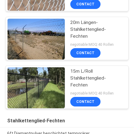
CONTACT
20m Längen-
Stahlkettenglied-
Fechten
negotiable MOQ:40 Rollen
CONTACT
15m L/Roll
Stahlkettenglied-
Fechten
negotiable MOQ:40 Rollen
CONTACT
Stahlkettenglied-Fechten
6ft Diamantpulver beschichtet temporärer