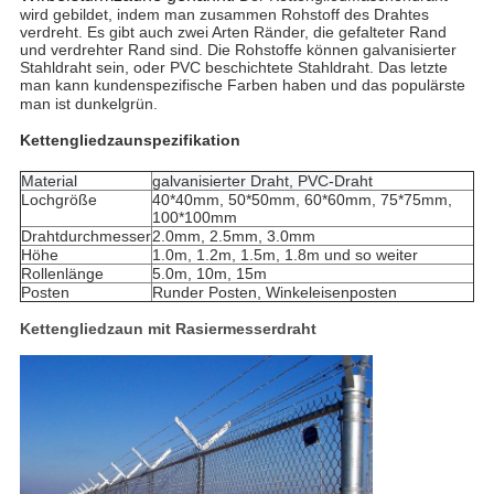
wird gebildet, indem man zusammen Rohstoff des Drahtes 
verdreht. Es gibt auch zwei Arten Ränder, die gefalteter Rand 
und verdrehter Rand sind. Die Rohstoffe können galvanisierter 
Stahldraht sein, oder PVC beschichtete Stahldraht. Das letzte 
man kann kundenspezifische Farben haben und das populärste 
man ist dunkelgrün.
Kettengliedzaunspezifikation
Material
galvanisierter Draht, PVC-Draht
Lochgröße
40*40mm, 50*50mm, 60*60mm, 75*75mm,
100*100mm
Drahtdurchmesser
2.0mm, 2.5mm, 3.0mm
Höhe
1.0m, 1.2m, 1.5m, 1.8m und so weiter
Rollenlänge
5.0m, 10m, 15m
Posten
Runder Posten, Winkeleisenposten
Kettengliedzaun mit Rasiermesserdraht