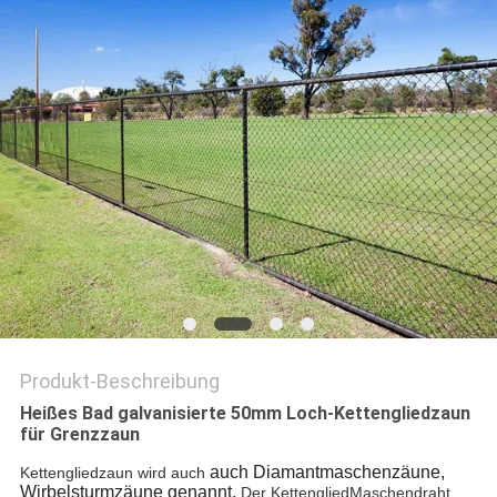
SITEMAP
PRIVACY
POLICY
Produkt-Beschreibung
Heißes Bad galvanisierte 50mm Loch-Kettengliedzaun
für Grenzzaun
auch Diamantmaschenzäune,
Kettengliedzaun wird auch
Wirbelsturmzäune genannt.
Der KettengliedMaschendraht 