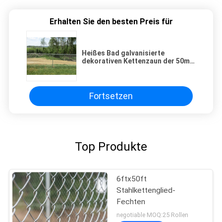
Erhalten Sie den besten Preis für
Heißes Bad galvanisierte
dekorativen Kettenzaun der 50mm
Loch-Grenze2.1m
Fortsetzen
Top Produkte
6ftx50ft
Stahlkettenglied-
Fechten
negotiable MOQ:25 Rollen