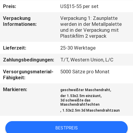
Preis:
US$15-55 per set
TRETEN
Verpackung
Verpackung 1: Zaunplatte
SIE
Informationen:
werden in der Metallpalette
und in der Verpackung mit
MIT
Plastikfilm 2 verpack
UNS
Lieferzeit:
25-30 Werktage
IN
Zahlungsbedingungen:
T/T, Western Union, L/C
VERBINDUNG
Versorgungsmaterial-
5000 Sätze pro Monat
Fähigkeit:
NACHRICHTEN
Markieren:
,
geschweißter Maschendraht
,
der 1.53x2.5m einzäunt
FORDERN
3d schweißte das
Maschendrahtfechten
,
SIE
1.53x2.5m 3d Maschendrahtzaun
EIN
BESTPREIS
ZITAT