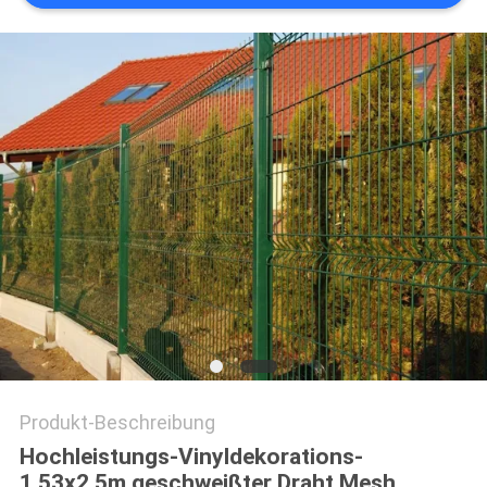
SITEMAP
PRIVACY
POLICY
Produkt-Beschreibung
Hochleistungs-Vinyldekorations-
1.53x2.5m geschweißter Draht Mesh