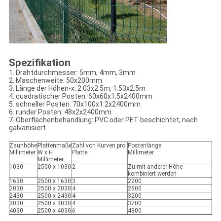
Spezifikation
1. Drahtdurchmesser: 5mm, 4mm, 3mm
2. Maschenweite: 50x200mm
3. Länge der Höhen-x: 2.03x2.5m, 1.53x2.5m
4. quadratischer Posten: 60x60x1.5x2400mm
5. schneller Posten: 70x100x1.2x2400mm
6. runder Posten: 48x2x2400mm
7. Oberflächenbehandlung: PVC oder PET beschichtet, nach
galvanisiert
Zaunhöhe
Plattenmaße
Zahl von Kurven pro
Postenlänge
Millimeter
W x H
Platte
Millimeter
Millimeter
1030
2500 x 1030
2
Zu mit anderer Höhe
kombiniert werden
1630
2500 x 1630
3
2200
2030
2500 x 2030
4
2600
2430
2500 x 2430
4
3200
3030
2500 x 3030
4
3700
4030
2500 x 4030
6
4800