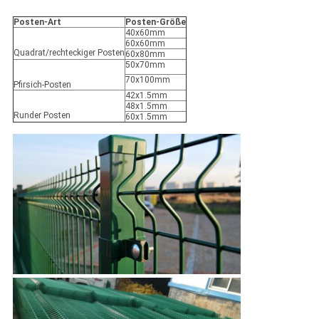
Posten-Art
Posten-Größe
40x60mm
60x60mm
Quadrat/rechteckiger Posten
60x80mm
50x70mm
70x100mm
Pfirsich-Posten
42x1.5mm
48x1.5mm
Runder Posten
60x1.5mm