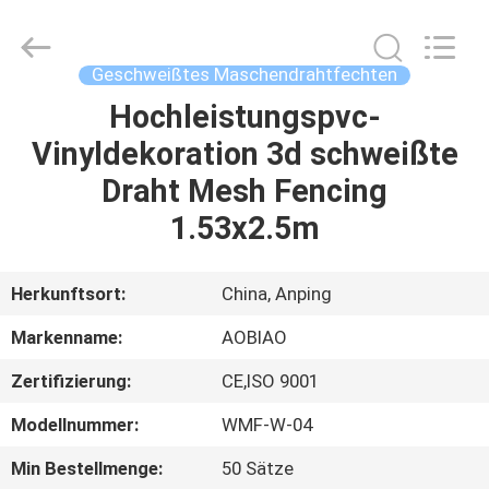
Wire
Mesh
Products
Co.,Ltd.
All
Geschweißtes Maschendrahtfechten
Rights
Reserved.
Developed
Hochleistungspvc-
HAUS
by
ECER
Vinyldekoration 3d schweißte
PRODUKTE
Draht Mesh Fencing
1.53x2.5m
ÜBER
UNS
Herkunftsort:
China, Anping
Markenname:
AOBIAO
FABRIK-
Zertifizierung:
CE,ISO 9001
AUSFLUG
Modellnummer:
WMF-W-04
QUALITÄTSKONTROLLE
Min Bestellmenge:
50 Sätze