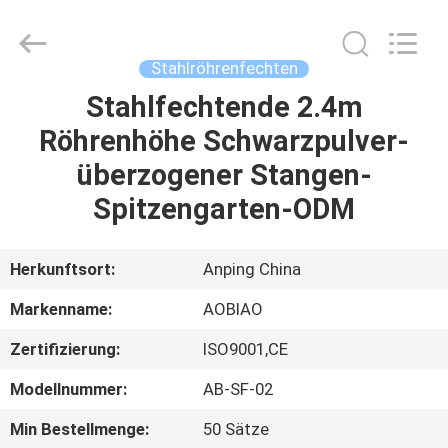
Mesh
Products
Co.,Ltd.
All
Rights
Stahlröhrenfechten
Reserved.
Developed
by
Stahlfechtende 2.4m
HAUS
ECER
Röhrenhöhe Schwarzpulver-
PRODUKTE
überzogener Stangen-
Spitzengarten-ODM
ÜBER
UNS
Herkunftsort:
Anping China
Markenname:
AOBIAO
FABRIK-
Zertifizierung:
ISO9001,CE
AUSFLUG
Modellnummer:
AB-SF-02
QUALITÄTSKONTROLLE
Min Bestellmenge:
50 Sätze