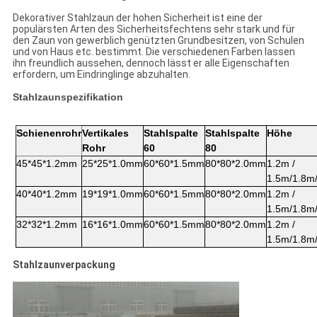
Dekorativer Stahlzaun der hohen Sicherheit ist eine der
populärsten Arten des Sicherheitsfechtens sehr stark und für
den Zaun von gewerblich genützten Grundbesitzen, von Schulen
und von Haus etc. bestimmt. Die verschiedenen Farben lassen
ihn freundlich aussehen, dennoch lässt er alle Eigenschaften
erfordern, um Eindringlinge abzuhalten.
Stahlzaunspezifikation
Schienenrohr
Vertikales
Stahlspalte
Stahlspalte
Höhe
Rohr
60
80
45*45*1.2mm
25*25*1.0mm
60*60*1.5mm
80*80*2.0mm
1.2m /
1.5m/1.8m
40*40*1.2mm
19*19*1.0mm
60*60*1.5mm
80*80*2.0mm
1.2m /
1.5m/1.8m
32*32*1.2mm
16*16*1.0mm
60*60*1.5mm
80*80*2.0mm
1.2m /
1.5m/1.8m
Stahlzaunverpackung