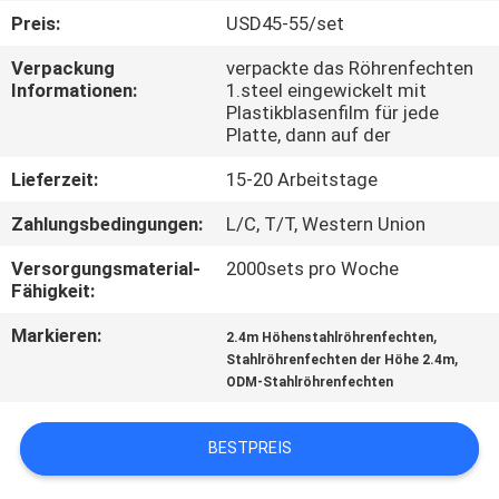
Preis:
USD45-55/set
TRETEN
Verpackung
verpackte das Röhrenfechten
SIE
Informationen:
1.steel eingewickelt mit
Plastikblasenfilm für jede
MIT
Platte, dann auf der
UNS
Lieferzeit:
15-20 Arbeitstage
IN
Zahlungsbedingungen:
L/C, T/T, Western Union
VERBINDUNG
Versorgungsmaterial-
2000sets pro Woche
Fähigkeit:
NACHRICHTEN
Markieren:
,
2.4m Höhenstahlröhrenfechten
,
Stahlröhrenfechten der Höhe 2.4m
FORDERN
ODM-Stahlröhrenfechten
SIE
BESTPREIS
EIN
ZITAT