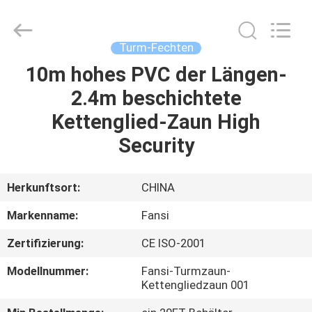
Aobiao
Wire
Mesh
Products
Co.,Ltd.
Turm-Fechten
All
Rights
Reserved.
10m hohes PVC der Längen-
HAUS
Developed
by
2.4m beschichtete
ECER
PRODUKTE
Kettenglied-Zaun High
Security
ÜBER
UNS
Herkunftsort:
CHINA
Markenname:
Fansi
FABRIK-
Zertifizierung:
CE ISO-2001
AUSFLUG
Modellnummer:
Fansi-Turmzaun-
Kettengliedzaun 001
QUALITÄTSKONTROLLE