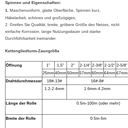
Spinnen und Eigenschaften:
1.
Maschenuniform, glatte Oberfläche, Spinnen kurz,
Häkelarbeit, schönes und großzügiges;
2. Greifen Sie Qualität, breite, gröbere Größe des Netzes, nicht
einfache Korrosion, lange Nutzungsdauer und starke
Durchführbarkeit ineinander.
Kettengliedturm-Zaungröße
Öffnung
1"
1,5"
2"
2-1/4“
2-3/8“
2-1/2“
2-5/8“
25mm
40mm
50mm
57mm
60mm
64mm
67mm
Drahtdurchmesser
18#-13#
16#-8#
1.2-2.4mm
1.6mm-4.2mm
Länge der Rolle
0.5m-100m (oder mehr)
Breite der Rolle
0.5m-5m