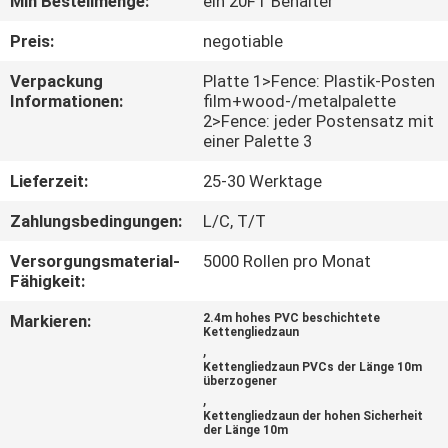
Min Bestellmenge:
ein 20FT Behälter
TRETEN
Preis:
negotiable
SIE
Verpackung
Platte 1>Fence: Plastik-Posten
Informationen:
film+wood-/metalpalette
MIT
2>Fence: jeder Postensatz mit
UNS
einer Palette 3
IN
Lieferzeit:
25-30 Werktage
VERBINDUNG
Zahlungsbedingungen:
L/C, T/T
Versorgungsmaterial-
5000 Rollen pro Monat
NACHRICHTEN
Fähigkeit:
Markieren:
2.4m hohes PVC beschichtete
Kettengliedzaun
FORDERN
,
Kettengliedzaun PVCs der Länge 10m
SIE
überzogener
,
EIN
Kettengliedzaun der hohen Sicherheit
der Länge 10m
ZITAT